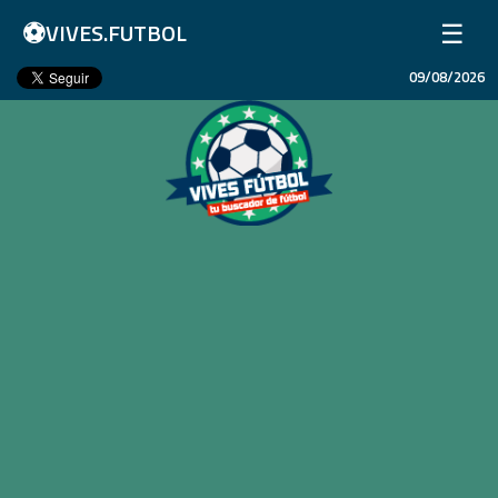
⚽
☰
VIVES.FUTBOL
09/08/2026
Inicio
Partidos
Resultados
Ligas
Champions League
Equipos
Copa Libertadores
En Vivo
Liga 1 Perú
Más