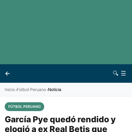
LaLiga
Noticias
Premier League
Otros deportes
Ver todas las ligas
Archivo
Contacto
←
🔍
☰
Vives
Inicio
Fútbol Peruano
Noticia
›
›
FÚTBOL PERUANO
García Pye quedó rendido y
elogió a ex Real Betis que