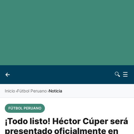
LaLiga
Noticias
Premier League
Otros deportes
Ver todas las ligas
Archivo
Contacto
←
🔍
☰
Vives
Inicio
Fútbol Peruano
Noticia
›
›
FÚTBOL PERUANO
¡Todo listo! Héctor Cúper será
presentado oficialmente en