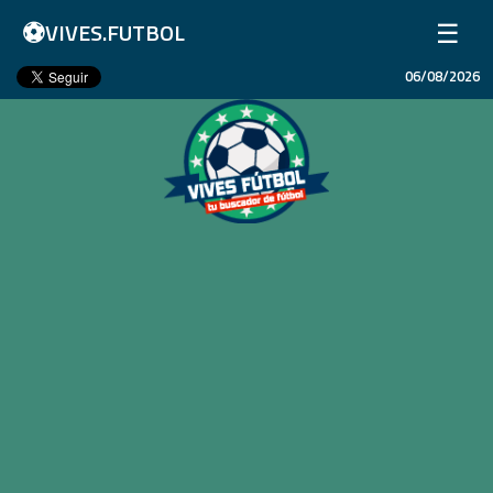
⚽
☰
VIVES.FUTBOL
06/08/2026
Inicio
Partidos
Resultados
Ligas
Champions League
Equipos
Copa Libertadores
En Vivo
Liga 1 Perú
Más