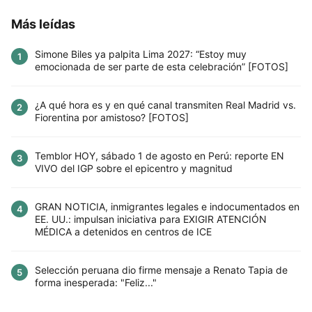
Más leídas
Simone Biles ya palpita Lima 2027: “Estoy muy
1
emocionada de ser parte de esta celebración” [FOTOS]
¿A qué hora es y en qué canal transmiten Real Madrid vs.
2
Fiorentina por amistoso? [FOTOS]
Temblor HOY, sábado 1 de agosto en Perú: reporte EN
3
VIVO del IGP sobre el epicentro y magnitud
GRAN NOTICIA, inmigrantes legales e indocumentados en
4
EE. UU.: impulsan iniciativa para EXIGIR ATENCIÓN
MÉDICA a detenidos en centros de ICE
Selección peruana dio firme mensaje a Renato Tapia de
5
forma inesperada: "Feliz..."
Este sitio utiliza cookies para mejorar la
experiencia del usuario. Al continuar usando