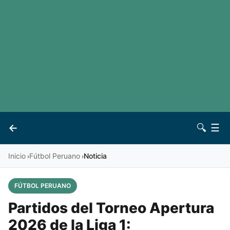
LaLiga
Noticias
Premier League
Otros deportes
Ver todas las ligas
Archivo
Contacto
←
🔍
☰
Vives
Inicio
Fútbol Peruano
Noticia
›
›
FÚTBOL PERUANO
Partidos del Torneo Apertura
2026 de la Liga 1: