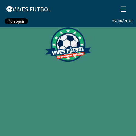
⚽
☰
VIVES.FUTBOL
05/08/2026
Inicio
Partidos
Resultados
Ligas
Champions League
Equipos
Copa Libertadores
En Vivo
Liga 1 Perú
Más