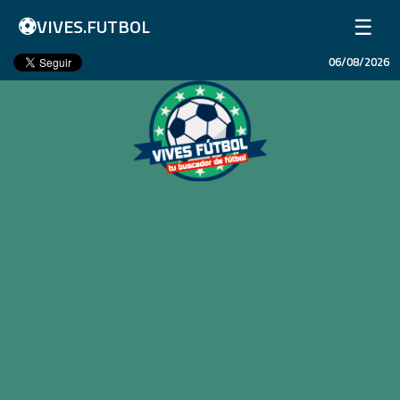
⚽
☰
VIVES.FUTBOL
06/08/2026
Inicio
Partidos
Resultados
Ligas
Champions League
Equipos
Copa Libertadores
En Vivo
Liga 1 Perú
Más