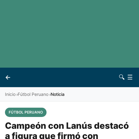
LaLiga
Noticias
Premier League
Otros deportes
Ver todas las ligas
Archivo
Contacto
←
🔍
☰
Vives
Inicio
Fútbol Peruano
Noticia
›
›
FÚTBOL PERUANO
Campeón con Lanús destacó
a figura que firmó con