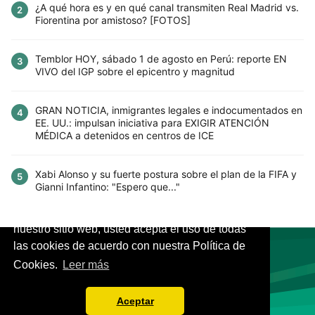
¿A qué hora es y en qué canal transmiten Real Madrid vs.
2
Fiorentina por amistoso? [FOTOS]
Temblor HOY, sábado 1 de agosto en Perú: reporte EN
3
VIVO del IGP sobre el epicentro y magnitud
GRAN NOTICIA, inmigrantes legales e indocumentados en
4
EE. UU.: impulsan iniciativa para EXIGIR ATENCIÓN
MÉDICA a detenidos en centros de ICE
Xabi Alonso y su fuerte postura sobre el plan de la FIFA y
5
Gianni Infantino: "Espero que..."
Este sitio utiliza cookies para mejorar la
experiencia del usuario. Al continuar usando
nuestro sitio web, usted acepta el uso de todas
las cookies de acuerdo con nuestra Política de
Cookies.
Leer más
VIVES.FUTBOL | Tu buscador de Fútbol
Aceptar