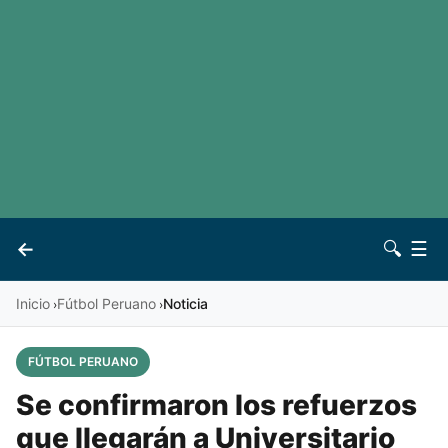
LaLiga
Noticias
Premier League
Otros deportes
Ver todas las ligas
Archivo
Contacto
←
🔍
☰
Vives
Inicio
Fútbol Peruano
Noticia
›
›
FÚTBOL PERUANO
Se confirmaron los refuerzos
que llegarán a Universitario