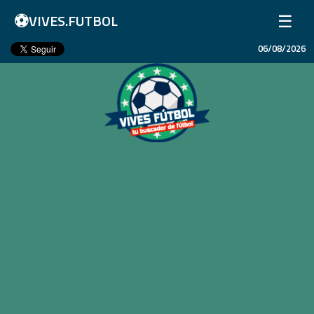
⚽
☰
VIVES.FUTBOL
06/08/2026
Inicio
Partidos
Resultados
Ligas
Champions League
Equipos
Copa Libertadores
En Vivo
Liga 1 Perú
Más