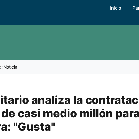
Inicio
Pa
o
Noticia
›
itario analiza la contrata
 de casi medio millón para
a: "Gusta"