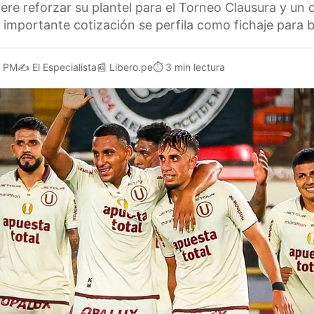
iere reforzar su plantel para el Torneo Clausura y un
importante cotización se perfila como fichaje para bu
1 PM
✍️
El Especialista
📰
Libero.pe
⏱️
3 min lectura