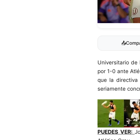
📤
Compa
Universitario de
por 1-0 ante Atlé
que la directiv
seriamente concr
PUEDES VER:
Jo