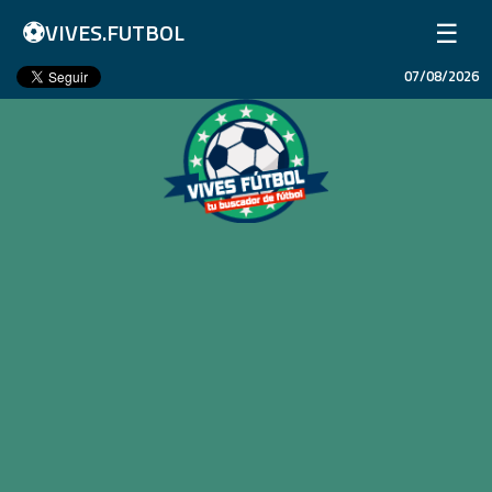
⚽
☰
VIVES.FUTBOL
07/08/2026
Inicio
Partidos
Resultados
Ligas
Champions League
Equipos
Copa Libertadores
En Vivo
Liga 1 Perú
Más