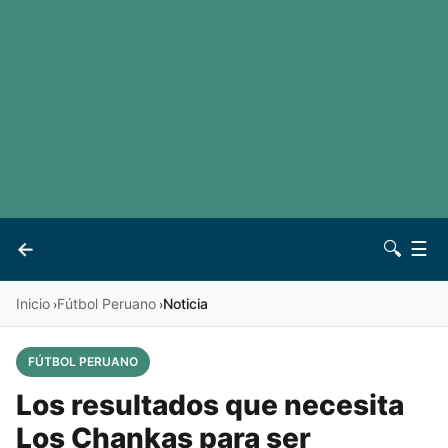
LaLiga
Noticias
Premier League
Otros deportes
Ver todas las ligas
Archivo
Contacto
←
🔍
☰
Vives
Inicio
Fútbol Peruano
Noticia
›
›
FÚTBOL PERUANO
Los resultados que necesita
Los Chankas para ser