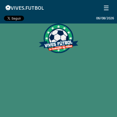
⚽
☰
VIVES.FUTBOL
06/08/2026
Inicio
Partidos
Resultados
Ligas
Champions League
Equipos
Copa Libertadores
En Vivo
Liga 1 Perú
Más