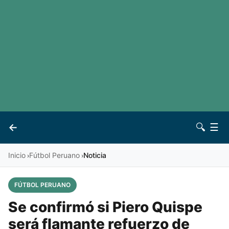
LaLiga
Noticias
Premier League
Otros deportes
Ver todas las ligas
Archivo
Contacto
←
🔍
☰
Vives
Inicio
Fútbol Peruano
Noticia
›
›
FÚTBOL PERUANO
Se confirmó si Piero Quispe
será flamante refuerzo de