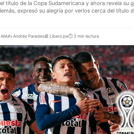
 el título de la Copa Sudamericana y ahora revela su 
emás, expresó su alegría por verlos cerca del título 
1 AM
✍️
Andrés Paredes
📰
Libero.pe
⏱️
3 min lectura