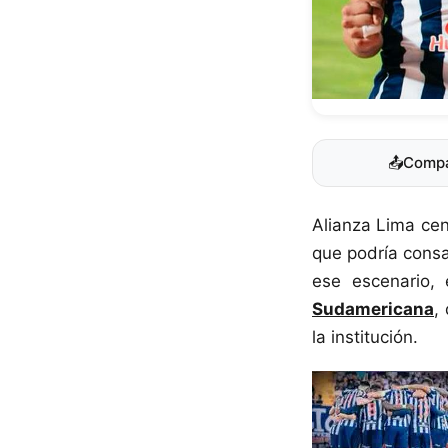
📤
Compa
Alianza Lima cen
que podría cons
ese escenario,
Sudamericana
,
la institución.