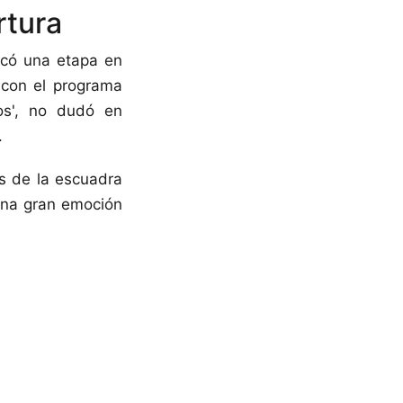
rtura
rcó una etapa en
ó con el programa
mos', no dudó en
.
s de la escuadra
 una gran emoción