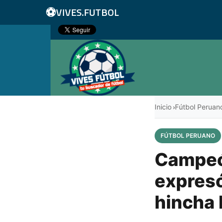
⚽
VIVES.FUTBOL
Inicio
Fútbol Peruan
›
FÚTBOL PERUANO
Campeó
expresó
hincha 