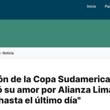
Inicio
Pa
o
Noticia
›
n de la Copa Sudameric
 su amor por Alianza Lim
hasta el último día"