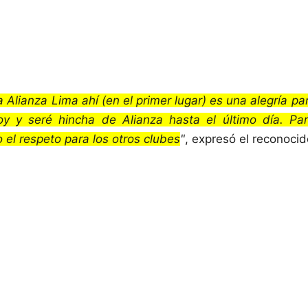
Alianza Lima ahí (en el primer lugar) es una alegría par
oy y seré hincha de Alianza hasta el último día. Pa
 el respeto para los otros clubes
"
, expresó el reconocid