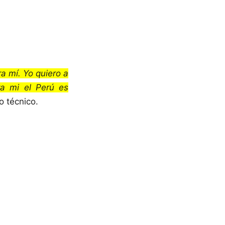
a mí. Yo quiero a
ra mi el Perú es
o técnico.