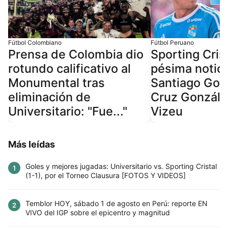
Fútbol Colombiano
Fútbol Peruano
Prensa de Colombia dio
Sporting Crist
rotundo calificativo al
pésima notici
Monumental tras
Santiago Gon
eliminación de
Cruz González
Universitario: "Fue..."
Vizeu
Más leídas
Goles y mejores jugadas: Universitario vs. Sporting Cristal
1
(1-1), por el Torneo Clausura [FOTOS Y VIDEOS]
Temblor HOY, sábado 1 de agosto en Perú: reporte EN
2
VIVO del IGP sobre el epicentro y magnitud