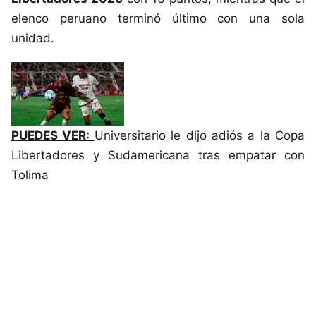
elenco peruano terminó último con una sola
unidad.
PUEDES VER:
Universitario le dijo adiós a la Copa
Libertadores y Sudamericana tras empatar con
Tolima