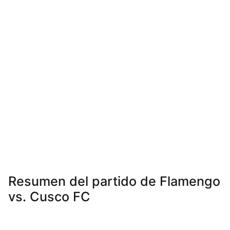
Resumen del partido de Flamengo
vs. Cusco FC