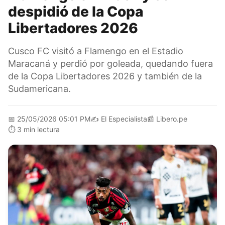
despidió de la Copa
Libertadores 2026
Cusco FC visitó a Flamengo en el Estadio
Maracaná y perdió por goleada, quedando fuera
de la Copa Libertadores 2026 y también de la
Sudamericana.
📅
25/05/2026 05:01 PM
✍️
El Especialista
📰
Libero.pe
⏱️
3 min lectura