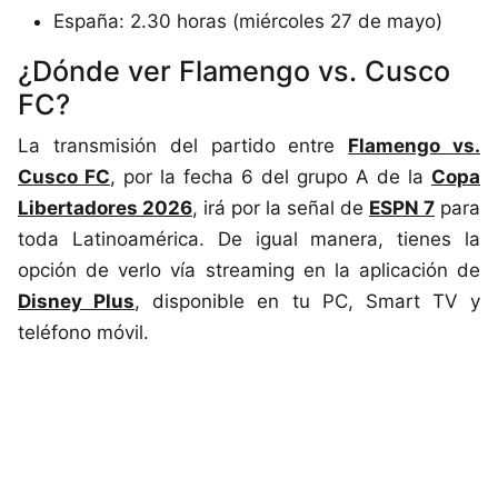
España: 2.30 horas (miércoles 27 de mayo)
¿Dónde ver Flamengo vs. Cusco
FC?
La transmisión del partido entre
Flamengo vs.
Cusco FC
, por la fecha 6 del grupo A de la
Copa
Libertadores 2026
, irá por la señal de
ESPN 7
para
toda Latinoamérica. De igual manera, tienes la
opción de verlo vía streaming en la aplicación de
Disney Plus
, disponible en tu PC, Smart TV y
teléfono móvil.