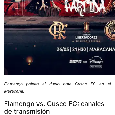
Flamengo palpita el duelo ante Cusco FC en el
Maracaná.
Flamengo vs. Cusco FC: canales
de transmisión