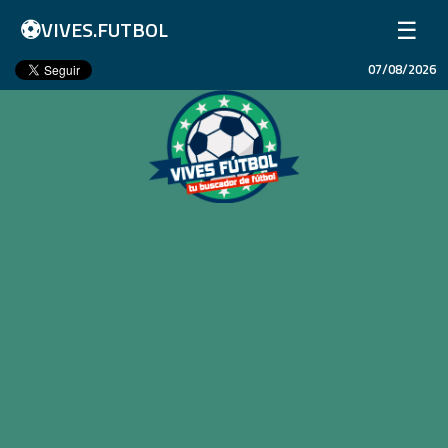
⚽
☰
VIVES.FUTBOL
07/08/2026
Inicio
Partidos
Resultados
Ligas
Champions League
Equipos
Copa Libertadores
En Vivo
Liga 1 Perú
Más