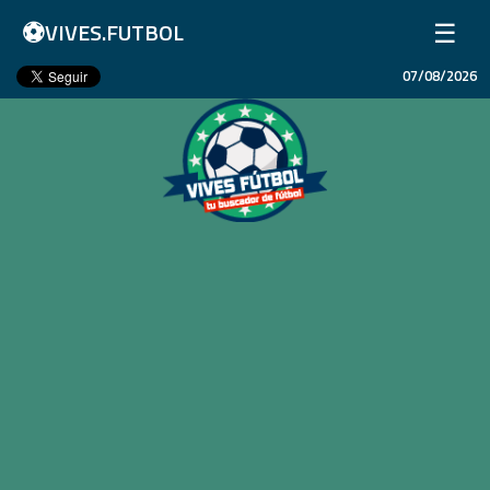
⚽
☰
VIVES.FUTBOL
07/08/2026
Inicio
Partidos
Resultados
Ligas
Champions League
Equipos
Copa Libertadores
En Vivo
Liga 1 Perú
Más