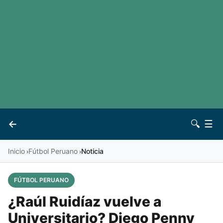
LaLiga
Noticias
Premier League
Otros deportes
Ver todas las ligas
Archivo
Contacto
←
🔍
☰
Vives
Inicio
Fútbol Peruano
Noticia
›
›
FÚTBOL PERUANO
¿Raúl Ruidíaz vuelve a
Universitario? Diego Penny