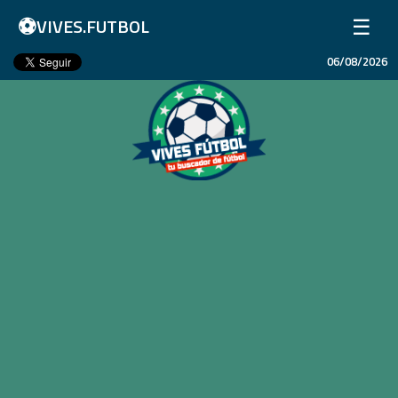
⚽
☰
VIVES.FUTBOL
06/08/2026
Inicio
Partidos
Resultados
Ligas
Champions League
Equipos
Copa Libertadores
En Vivo
Liga 1 Perú
Más