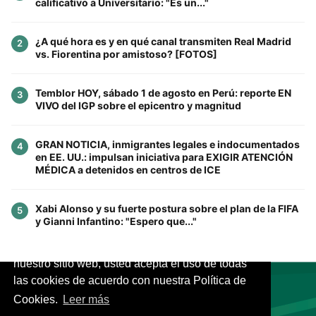
calificativo a Universitario: "Es un..."
¿A qué hora es y en qué canal transmiten Real Madrid
2
vs. Fiorentina por amistoso? [FOTOS]
Temblor HOY, sábado 1 de agosto en Perú: reporte EN
3
VIVO del IGP sobre el epicentro y magnitud
GRAN NOTICIA, inmigrantes legales e indocumentados
4
en EE. UU.: impulsan iniciativa para EXIGIR ATENCIÓN
MÉDICA a detenidos en centros de ICE
Xabi Alonso y su fuerte postura sobre el plan de la FIFA
5
y Gianni Infantino: "Espero que..."
Este sitio utiliza cookies para mejorar la
experiencia del usuario. Al continuar usando
nuestro sitio web, usted acepta el uso de todas
las cookies de acuerdo con nuestra Política de
Cookies.
Leer más