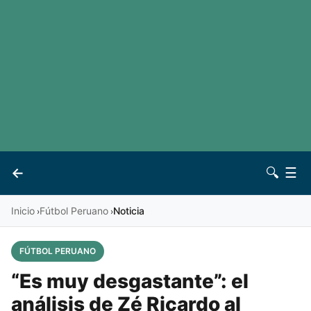
LaLiga
Noticias
Premier League
Otros deportes
Ver todas las ligas
Archivo
Contacto
←
🔍
☰
Vives
Inicio
Fútbol Peruano
Noticia
›
›
FÚTBOL PERUANO
“Es muy desgastante”: el
análisis de Zé Ricardo al