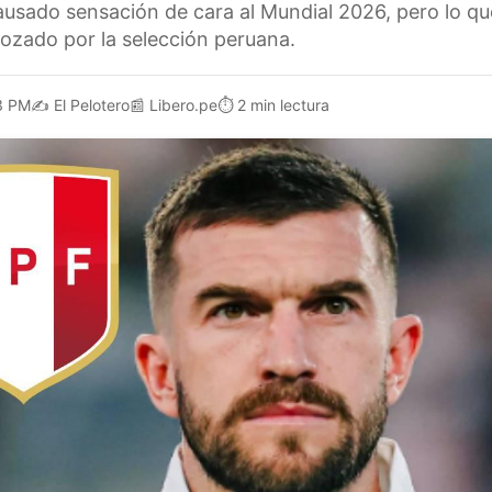
usado sensación de cara al Mundial 2026, pero lo q
rozado por la selección peruana.
3 PM
✍️
El Pelotero
📰
Libero.pe
⏱️
2 min lectura