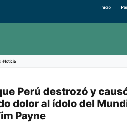
Inicio
Pa
o
Noticia
›
que Perú destrozó y caus
o dolor al ídolo del Mund
Tim Payne