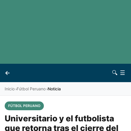
LaLiga
Noticias
Premier League
Otros deportes
Ver todas las ligas
Archivo
Contacto
←
🔍
☰
Vives
Inicio
Fútbol Peruano
Noticia
›
›
FÚTBOL PERUANO
Universitario y el futbolista
que retorna tras el cierre del