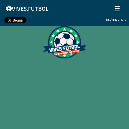
⚽
☰
VIVES.FUTBOL
06/08/2026
Inicio
Partidos
Resultados
Ligas
Champions League
Equipos
Copa Libertadores
En Vivo
Liga 1 Perú
Más