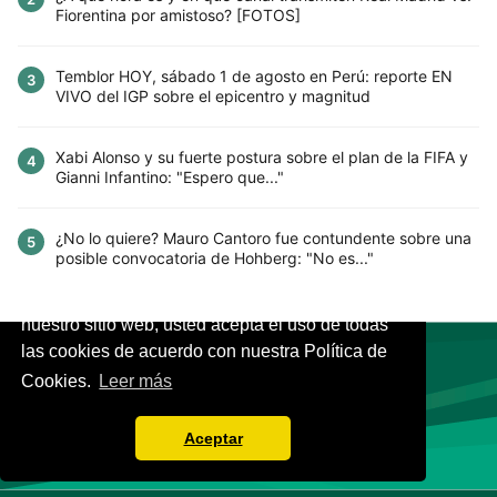
Fiorentina por amistoso? [FOTOS]
Temblor HOY, sábado 1 de agosto en Perú: reporte EN
3
VIVO del IGP sobre el epicentro y magnitud
Xabi Alonso y su fuerte postura sobre el plan de la FIFA y
4
Gianni Infantino: "Espero que..."
¿No lo quiere? Mauro Cantoro fue contundente sobre una
5
posible convocatoria de Hohberg: "No es..."
Este sitio utiliza cookies para mejorar la
experiencia del usuario. Al continuar usando
nuestro sitio web, usted acepta el uso de todas
las cookies de acuerdo con nuestra Política de
Cookies.
Leer más
VIVES.FUTBOL | Tu buscador de Fútbol
Aceptar