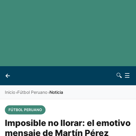
LaLiga
Noticias
Premier League
Otros deportes
Ver todas las ligas
Archivo
Contacto
←
🔍
☰
Vives
Inicio
Fútbol Peruano
Noticia
›
›
FÚTBOL PERUANO
Imposible no llorar: el emotivo
mensaje de Martín Pérez