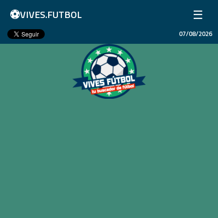
⚽
☰
VIVES.FUTBOL
07/08/2026
Inicio
Partidos
Resultados
Ligas
Champions League
Equipos
Copa Libertadores
En Vivo
Liga 1 Perú
Más