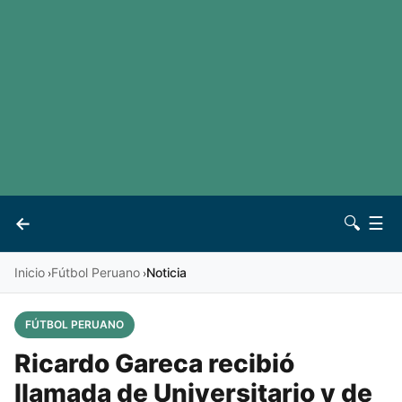
LaLiga
Noticias
Premier League
Otros deportes
Ver todas las ligas
Archivo
Contacto
←
🔍
☰
Vives
Inicio
Fútbol Peruano
Noticia
›
›
FÚTBOL PERUANO
Ricardo Gareca recibió
llamada de Universitario y de