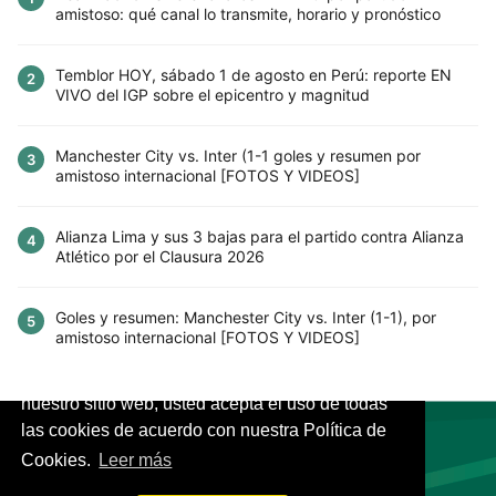
amistoso: qué canal lo transmite, horario y pronóstico
Temblor HOY, sábado 1 de agosto en Perú: reporte EN
2
VIVO del IGP sobre el epicentro y magnitud
Manchester City vs. Inter (1-1 goles y resumen por
3
amistoso internacional [FOTOS Y VIDEOS]
Alianza Lima y sus 3 bajas para el partido contra Alianza
4
Atlético por el Clausura 2026
Goles y resumen: Manchester City vs. Inter (1-1), por
5
amistoso internacional [FOTOS Y VIDEOS]
Este sitio utiliza cookies para mejorar la
experiencia del usuario. Al continuar usando
nuestro sitio web, usted acepta el uso de todas
las cookies de acuerdo con nuestra Política de
Cookies.
Leer más
VIVES.FUTBOL | Tu buscador de Fútbol