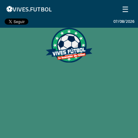
⚽
☰
VIVES.FUTBOL
07/08/2026
Inicio
Partidos
Resultados
Ligas
Champions League
Equipos
Copa Libertadores
En Vivo
Liga 1 Perú
Más