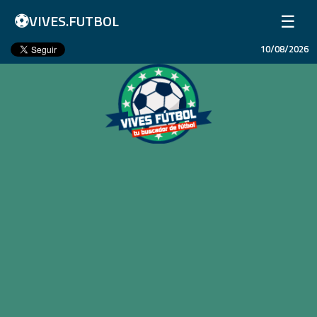
⚽
☰
VIVES.FUTBOL
10/08/2026
Inicio
Partidos
Resultados
Ligas
Champions League
Equipos
Copa Libertadores
En Vivo
Liga 1 Perú
Más