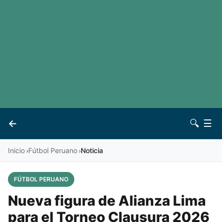
LaLiga
Noticias
Premier League
Otros deportes
Ver todas las ligas
Archivo
Contacto
←
🔍
☰
Vives
Inicio
Fútbol Peruano
Noticia
›
›
FÚTBOL PERUANO
Nueva figura de Alianza Lima
para el Torneo Clausura 2026