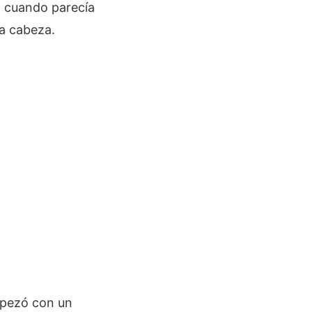
ó cuando parecía
la cabeza.
mpezó con un