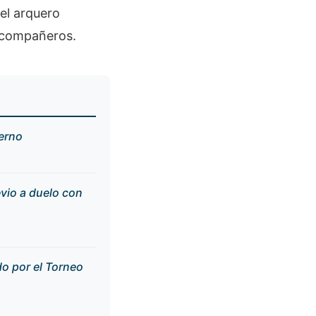
el arquero
s compañeros.
erno
evio a duelo con
do por el Torneo