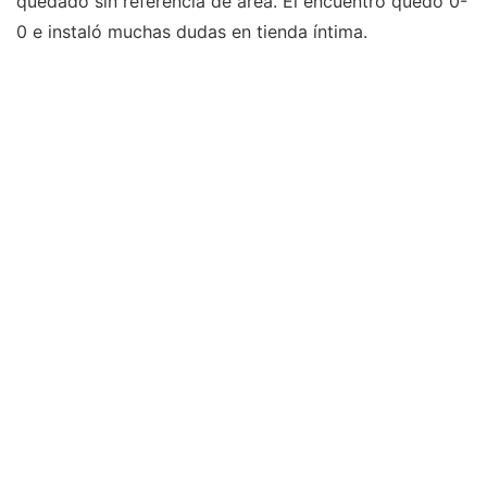
quedado sin referencia de área. El encuentro quedó 0-
0 e instaló muchas dudas en tienda íntima.