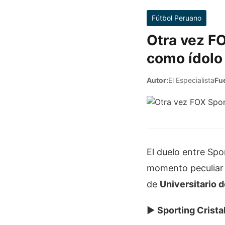
Fútbol Peruano
Otra vez FO
como ídolo 
Autor:
El Especialista
Fu
El duelo entre Spo
momento peculiar
de
Universitario 
►
Sporting Crista