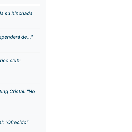
da su hinchada
ependerá de..."
rico club:
ing Cristal: "No
l: "Ofrecido"