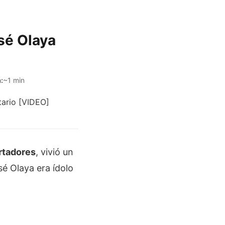
sé Olaya
:
~1 min
rtadores
, vivió un
é Olaya era ídolo