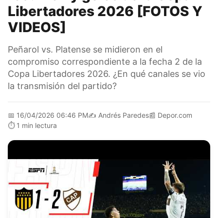
Libertadores 2026 [FOTOS Y
VIDEOS]
Peñarol vs. Platense se midieron en el
compromiso correspondiente a la fecha 2 de la
Copa Libertadores 2026. ¿En qué canales se vio
la transmisión del partido?
📅
16/04/2026 06:46 PM
✍️
Andrés Paredes
📰
Depor.com
⏱️
1 min lectura