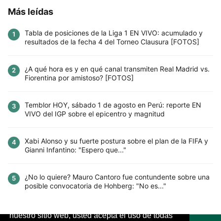
Más leídas
Tabla de posiciones de la Liga 1 EN VIVO: acumulado y
1
resultados de la fecha 4 del Torneo Clausura [FOTOS]
¿A qué hora es y en qué canal transmiten Real Madrid vs.
2
Fiorentina por amistoso? [FOTOS]
Temblor HOY, sábado 1 de agosto en Perú: reporte EN
3
VIVO del IGP sobre el epicentro y magnitud
Xabi Alonso y su fuerte postura sobre el plan de la FIFA y
4
Gianni Infantino: "Espero que..."
¿No lo quiere? Mauro Cantoro fue contundente sobre una
5
posible convocatoria de Hohberg: "No es..."
Este sitio utiliza cookies para mejorar la
experiencia del usuario. Al continuar usando
nuestro sitio web, usted acepta el uso de todas