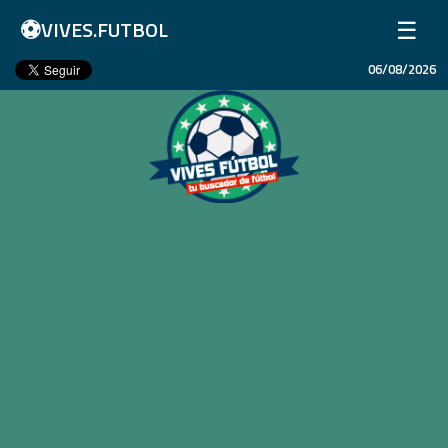
⚽
☰
VIVES.FUTBOL
06/08/2026
Inicio
Partidos
Resultados
Ligas
Champions League
Equipos
Copa Libertadores
En Vivo
Liga 1 Perú
Más