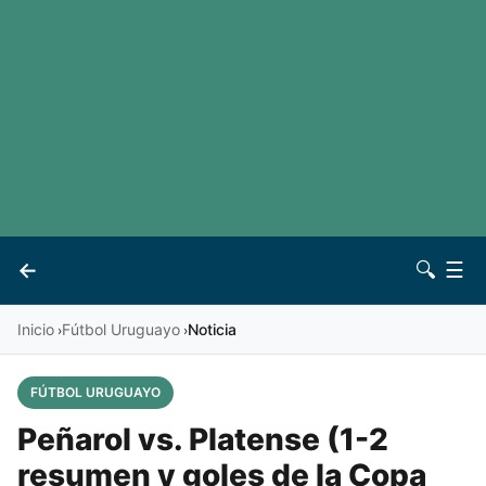
LaLiga
Noticias
Premier League
Otros deportes
Ver todas las ligas
Archivo
Contacto
←
🔍
☰
Vives
Inicio
Fútbol Uruguayo
Noticia
›
›
FÚTBOL URUGUAYO
Peñarol vs. Platense (1-2
resumen y goles de la Copa