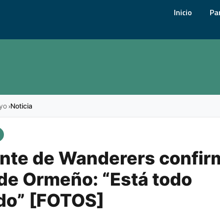
Inicio
Pa
yo
Noticia
›
nte de Wanderers confir
 de Ormeño: “Está todo
do” [FOTOS]