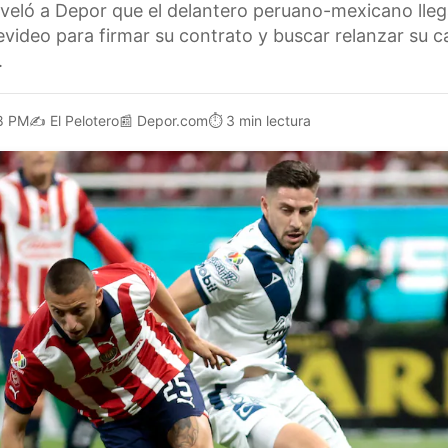
eveló a Depor que el delantero peruano-mexicano lleg
ideo para firmar su contrato y buscar relanzar su ca
.
8 PM
✍️
El Pelotero
📰
Depor.com
⏱️
3 min lectura