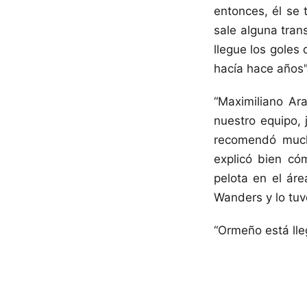
entonces, él se 
sale alguna tran
llegue los goles
hacía hace años"
“Maximiliano Ar
nuestro equipo, 
recomendó much
explicó bien có
pelota en el áre
Wanders y lo tu
“Ormeño está lleg