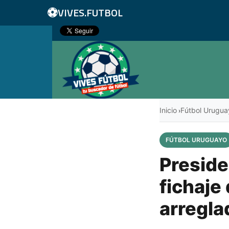
⚽
VIVES.FUTBOL
Inicio
Fútbol Urugua
›
FÚTBOL URUGUAYO
Preside
fichaje
arregla