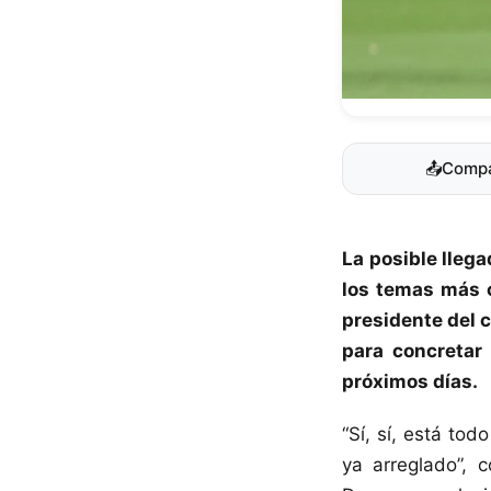
📤
Compa
La posible lleg
los temas más c
presidente del 
para concretar 
próximos días.
“Sí, sí, está tod
ya arreglado”,