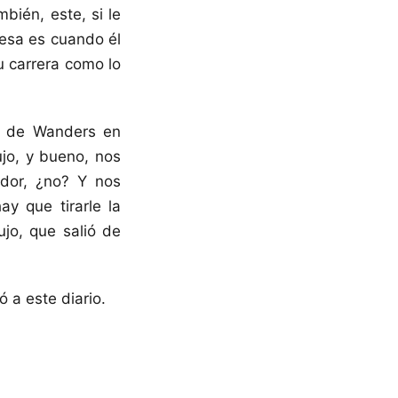
bién, este, si le
resa es cuando él
u carrera como lo
ió de Wanders en
ujo, y bueno, nos
dor, ¿no? Y nos
y que tirarle la
ujo, que salió de
ó a este diario.