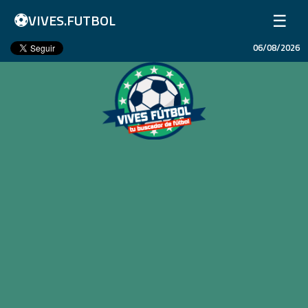
⚽
☰
VIVES.FUTBOL
06/08/2026
Inicio
Partidos
Resultados
Ligas
Champions League
Equipos
Copa Libertadores
En Vivo
Liga 1 Perú
Más