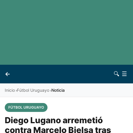
LaLiga
Noticias
Premier League
Otros deportes
Ver todas las ligas
Archivo
Contacto
←
🔍
☰
Vives
Inicio
Fútbol Uruguayo
Noticia
›
›
FÚTBOL URUGUAYO
Diego Lugano arremetió
contra Marcelo Bielsa tras