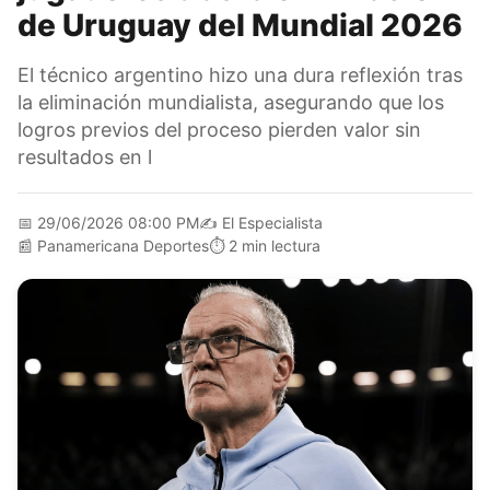
de Uruguay del Mundial 2026
El técnico argentino hizo una dura reflexión tras
la eliminación mundialista, asegurando que los
logros previos del proceso pierden valor sin
resultados en l
📅
29/06/2026 08:00 PM
✍️
El Especialista
📰
Panamericana Deportes
⏱️
2 min lectura