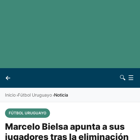
LaLiga
Noticias
Premier League
Otros deportes
Ver todas las ligas
Archivo
Contacto
←
🔍
☰
Vives
Inicio
Fútbol Uruguayo
Noticia
›
›
FÚTBOL URUGUAYO
Marcelo Bielsa apunta a sus
jugadores tras la eliminación