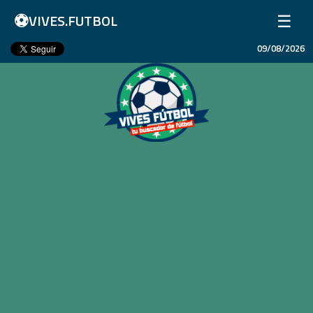
⚽
☰
VIVES.FUTBOL
09/08/2026
Inicio
Partidos
Resultados
Ligas
Champions League
Equipos
Copa Libertadores
En Vivo
Liga 1 Perú
Más