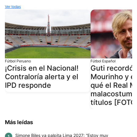
Ver todas
Fútbol Peruano
Fútbol Español
¡Crisis en el Nacional!
Guti recordó 
Contraloría alerta y el
Mourinho y ex
IPD responde
qué el Real M
malacostumbr
títulos [FOTO
Más leídas
Simone Biles ya palpita Lima 2027: “Estoy muy
1