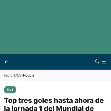
LaLiga
Noticias
Premier League
Otros deportes
Ver todas las ligas
Archivo
Contacto
←
🔍
☰
Vives
Inicio
MLS
Noticia
›
›
MLS
Top tres goles hasta ahora de
la jornada 1 del Mundial de