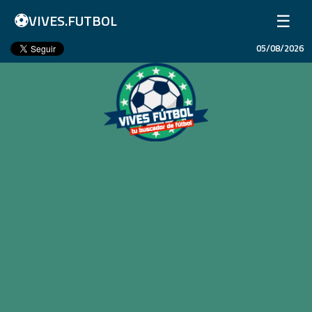
⚽
☰
VIVES.FUTBOL
05/08/2026
Inicio
Partidos
Resultados
Ligas
Champions League
Equipos
Copa Libertadores
En Vivo
Liga 1 Perú
Más