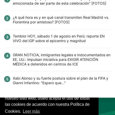
emocionada de ser parte de esta celebración” [FOTOS]
¿A qué hora es y en qué canal transmiten Real Madrid vs.
2
Fiorentina por amistoso? [FOTOS]
Temblor HOY, sábado 1 de agosto en Perú: reporte EN
3
VIVO del IGP sobre el epicentro y magnitud
GRAN NOTICIA, inmigrantes legales e indocumentados en
4
EE. UU.: impulsan iniciativa para EXIGIR ATENCIÓN
MÉDICA a detenidos en centros de ICE
Xabi Alonso y su fuerte postura sobre el plan de la FIFA y
5
Gianni Infantino: "Espero que..."
Este sitio utiliza cookies para mejorar la
experiencia del usuario. Al continuar usando
nuestro sitio web, usted acepta el uso de todas
las cookies de acuerdo con nuestra Política de
Cookies.
Leer más