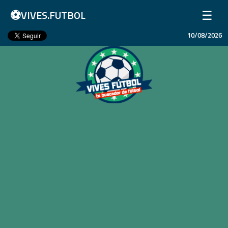
⚽
☰
VIVES.FUTBOL
10/08/2026
Inicio
Partidos
Resultados
Ligas
Champions League
Equipos
Copa Libertadores
En Vivo
Liga 1 Perú
Más