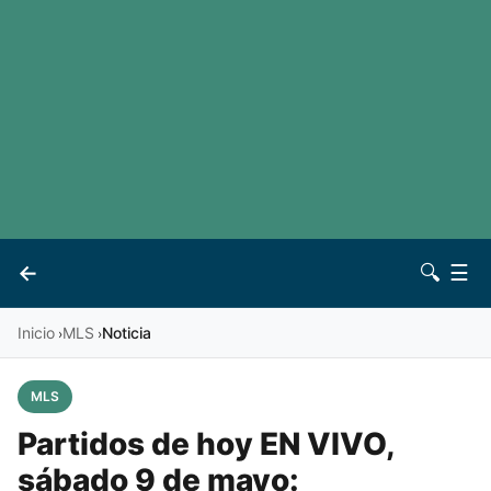
LaLiga
Noticias
Premier League
Otros deportes
Ver todas las ligas
Archivo
Contacto
←
🔍
☰
Vives
Inicio
MLS
Noticia
›
›
MLS
Partidos de hoy EN VIVO,
sábado 9 de mayo: