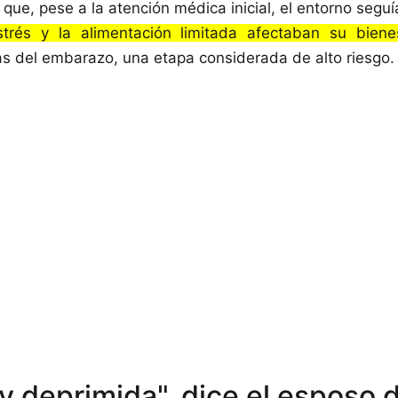
que, pese a la atención médica inicial, el entorno seguía
strés y la alimentación limitada afectaban su biene
s del embarazo, una etapa considerada de alto riesgo.
y deprimida", dice el esposo 