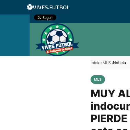
⚽
VIVES.FUTBOL
Inicio
MLS
Noticia
›
›
MLS
MUY ALE
indocum
PIERDE 