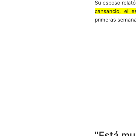
Su esposo relató 
cansancio, el e
primeras semana
"Está mu