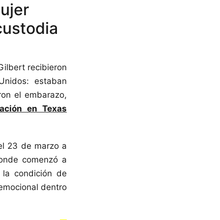
ujer
custodia
ilbert recibieron
Unidos: estaban
ron el embarazo,
uación en Texas
 el 23 de marzo a
donde comenzó a
 la condición de
 emocional dentro