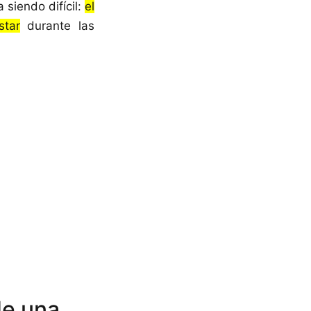
 siendo difícil:
el
star
durante las
de una