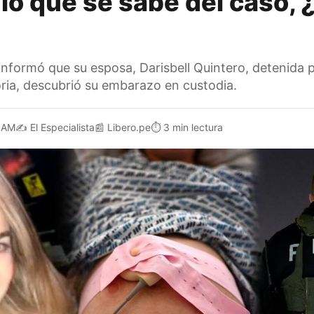
 lo que se sabe del caso, 
 informó que su esposa, Darisbell Quintero, detenida 
oria, descubrió su embarazo en custodia.
 AM
✍️
El Especialista
📰
Libero.pe
⏱️
3 min lectura