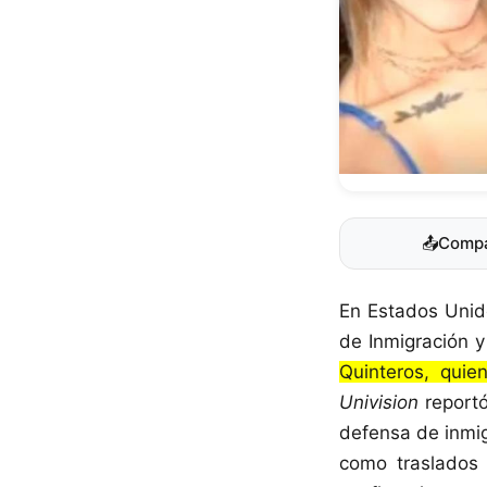
📤
Compa
En Estados Unid
de Inmigración 
Quinteros, qui
Univision
reportó
defensa de inmig
como traslados 