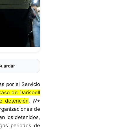
Guardar
 por el Servicio
caso de Darisbell
e detención
.
N+
rganizaciones de
an los detenidos,
rgos periodos de