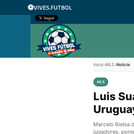
⚽
VIVES.FUTBOL
Inicio
MLS
Noticia
›
›
MLS
Luis Su
Uruguay
Marcelo Bielsa d
jugadores, ponien