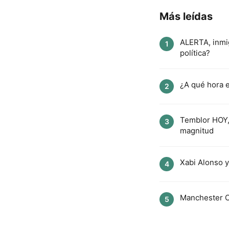
Más leídas
ALERTA, inmi
1
política?
¿A qué hora e
2
Temblor HOY, 
3
magnitud
Xabi Alonso y
4
Manchester Ci
5