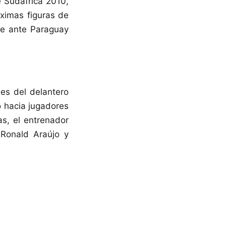
e Sudáfrica 2010,
áximas figuras de
fue ante Paraguay
nes del delantero
o hacia jugadores
as, el entrenador
 Ronald Araújo y