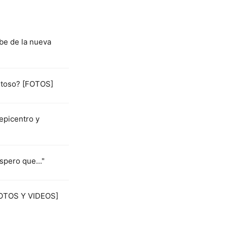
be de la nueva
istoso? [FOTOS]
epicentro y
spero que..."
[FOTOS Y VIDEOS]