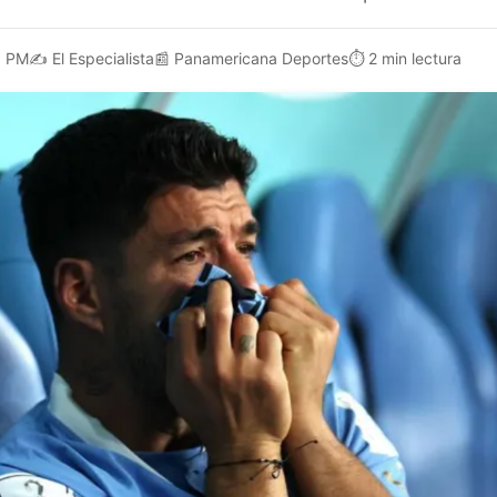
0 PM
✍️
El Especialista
📰
Panamericana Deportes
⏱️
2 min lectura