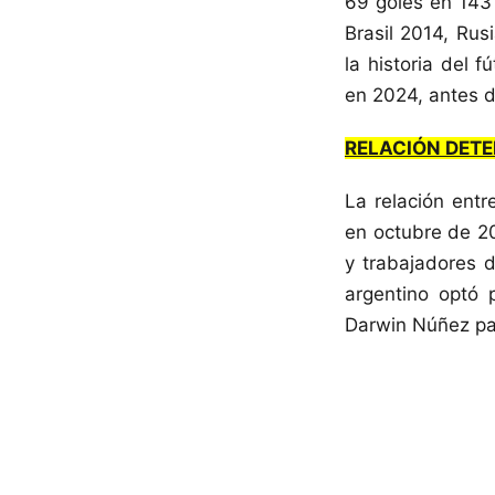
69 goles en 143 
Brasil 2014, Rus
la historia del 
en 2024, antes de
RELACIÓN DET
La relación entr
en octubre de 20
y trabajadores d
argentino optó 
Darwin Núñez par