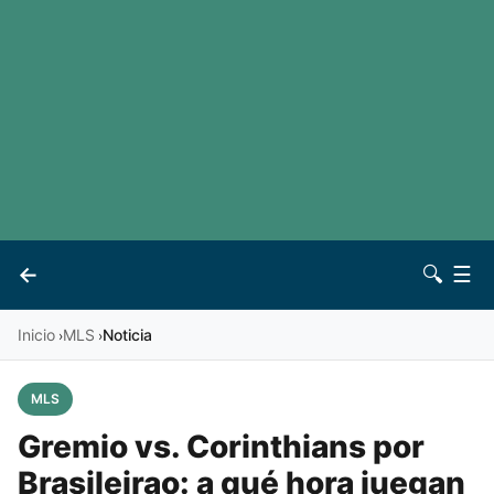
LaLiga
Noticias
Premier League
Otros deportes
Ver todas las ligas
Archivo
Contacto
←
🔍
☰
Vives
Inicio
MLS
Noticia
›
›
MLS
Gremio vs. Corinthians por
Brasileirao: a qué hora juegan