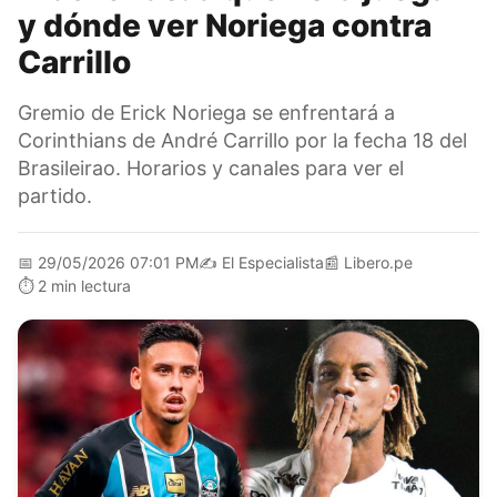
y dónde ver Noriega contra
Carrillo
Gremio de Erick Noriega se enfrentará a
Corinthians de André Carrillo por la fecha 18 del
Brasileirao. Horarios y canales para ver el
partido.
📅
29/05/2026 07:01 PM
✍️
El Especialista
📰
Libero.pe
⏱️
2 min lectura