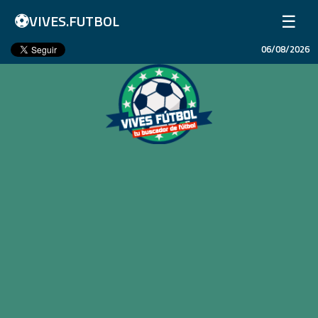
⚽
☰
VIVES.FUTBOL
06/08/2026
Inicio
Partidos
Resultados
Ligas
Champions League
Equipos
Copa Libertadores
En Vivo
Liga 1 Perú
Más