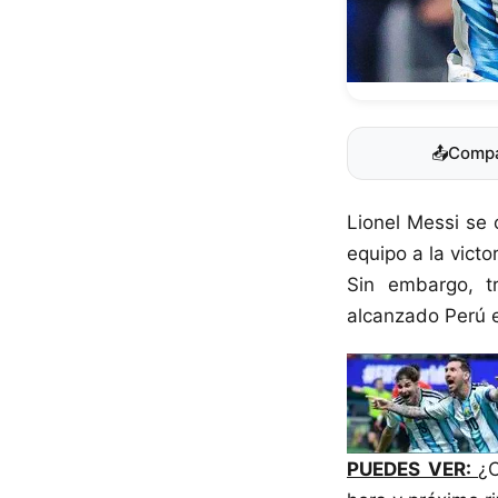
📤
Compa
Lionel Messi se 
equipo a la victo
Sin embargo, tr
alcanzado Perú e
PUEDES VER:
¿C