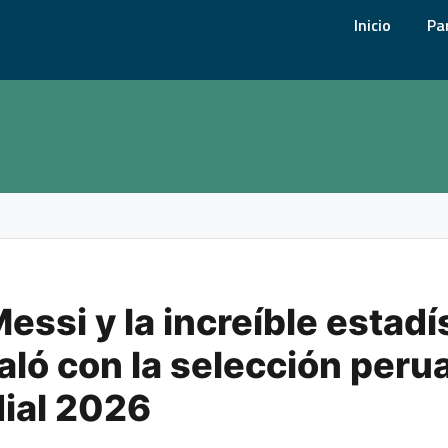
Inicio
Pa
essi y la increíble estadí
aló con la selección peru
ial 2026