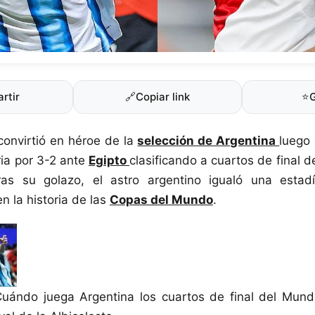
rtir
🔗
Copiar link
⭐
convirtió en héroe de la
selección de Argentina
luego
ria por 3-2 ante
Egipto
clasificando a cuartos de final d
as su golazo, el astro argentino igualó una estad
n la historia de las
Copas del Mundo
.
uándo juega Argentina los cuartos de final del Mund