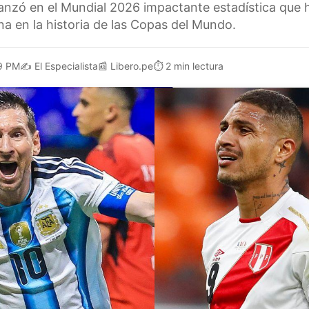
canzó en el Mundial 2026 impactante estadística que h
na en la historia de las Copas del Mundo.
9 PM
✍️
El Especialista
📰
Libero.pe
⏱️
2 min lectura