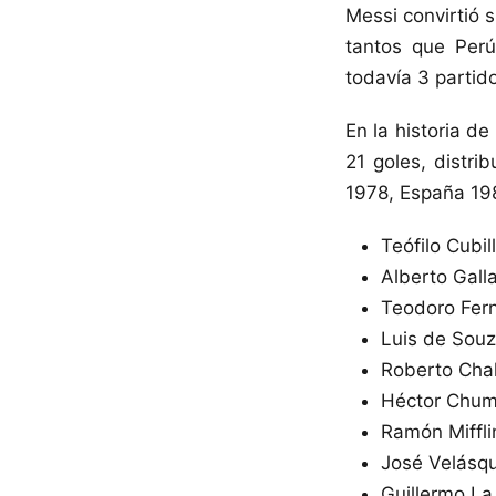
Messi convirtió s
tantos que Per
todavía 3 partido
En la historia d
21 goles, distri
1978, España 19
Teófilo Cubil
Alberto Gall
Teodoro Fern
Luis de Souza
Roberto Chal
Héctor Chump
Ramón Mifflin
José Velásqu
Guillermo La