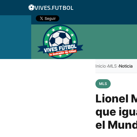
⚽
VIVES.FUTBOL
Inicio
MLS
Noticia
›
›
MLS
Lionel M
que igu
el Mund