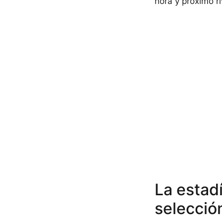
hora y próximo ri
La estadí
selecció