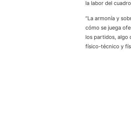
la labor del cuadr
“La armonía y sob
cómo se juega ofe
los partidos, alg
físico-técnico y fí