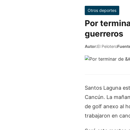
Otros deportes
Por termina
guerreros
Autor:
El Pelotero
Fuente
Santos Laguna est
Cancún. La mañana
de golf anexo al h
trabajaron en can