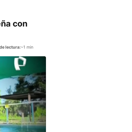
eña con
e lectura:
~1 min