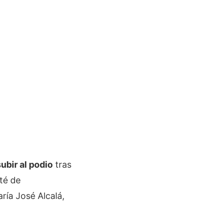
ubir al podio
tras
té de
ría José Alcalá,