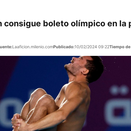
n consigue boleto olímpico en la
uente:
Laaficion.milenio.com
Publicado:
10/02/2024 09:22
Tiempo de 