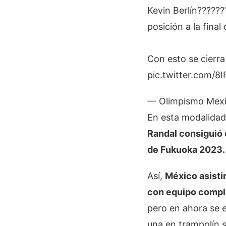
Kevin Berlín??????
posición a la fina
Con esto se cierra
pic.twitter.com/
— Olimpismo Mex
En esta modalidad
Randal consiguió 
de Fukuoka 2023.
Así,
México asistir
con equipo compl
pero en ahora se e
una en trampolín s