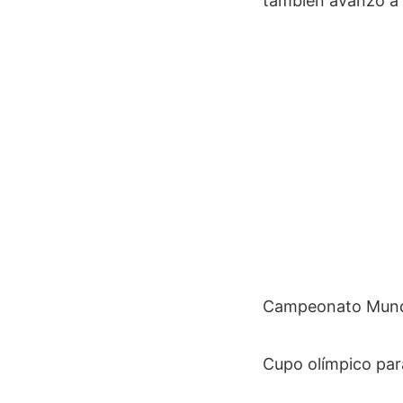
también avanzó a l
Campeonato Mundi
Cupo olímpico para