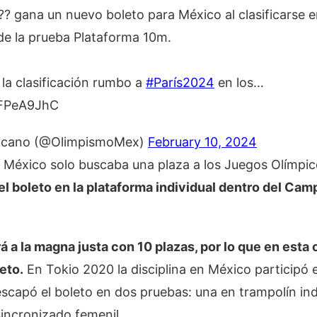
?? gana un nuevo boleto para México al clasificarse 
l de la prueba Plataforma 10m.
 la clasificación rumbo a
#París2024
en los…
8IFPeA9JhC
icano (@OlimpismoMex)
February 10, 2024
 México solo buscaba una plaza a los Juegos Olímpic
el boleto en la plataforma individual dentro del Ca
á a la magna justa con 10 plazas, por lo que en esta
eto.
En Tokio 2020 la disciplina en México participó e
scapó el boleto en dos pruebas: una en trampolín ind
incronizado femenil.