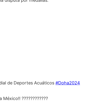
a disputa por medallas.
al de Deportes Acuáticos
#Doha2024
 México!! ????️????????