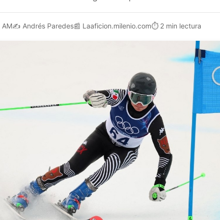
5 AM
✍️
Andrés Paredes
📰
Laaficion.milenio.com
⏱️
2 min lectura