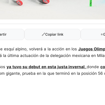
rtir
🔗
Copiar link
⭐
e esquí alpino, volverá a la acción en los
Juegos Olímp
rá la última actuación de la delegación mexicana en Mil
años
ya tuvo su debut en esta justa invernal,
donde
co
om gigante, prueba en la que terminó en la posición 56