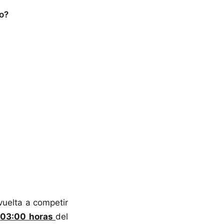
o?
vuelta a competir
s
03:00 horas
del