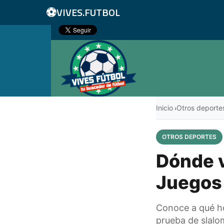
⚽
VIVES.FUTBOL
Inicio
Otros deporte
›
OTROS DEPORTES
Dónde v
Juegos 
Conoce a qué ho
prueba de slalo