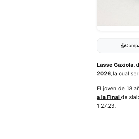
📤
Compa
Lasse Gaxiola,
d
2026,
la cual se
El joven de 18 
a la Final
de slal
1:27.23.