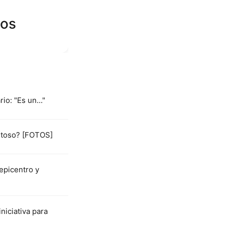
gos
io: "Es un..."
istoso? [FOTOS]
epicentro y
iciativa para