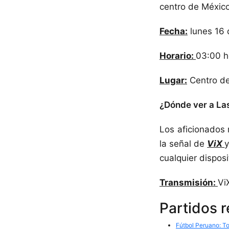
centro de México,
Fecha:
lunes 16 
Horario:
03:00 ho
Lugar:
Centro de
¿Dónde ver a La
Los aficionados
la señal de
ViX
cualquier disposi
Transmisión:
Vi
Partidos 
Fútbol Peruano: To