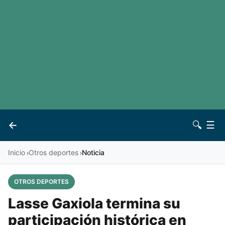
LaLiga
Noticias
Premier League
Otros deportes
Ver todas las ligas
Archivo
Contacto
←
🔍
☰
Vives
Inicio
Otros deportes
Noticia
›
›
OTROS DEPORTES
Lasse Gaxiola termina su
participación histórica en