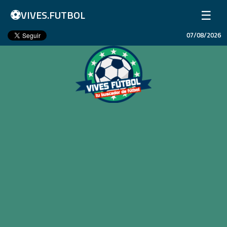
⚽
☰
VIVES.FUTBOL
07/08/2026
Inicio
Partidos
Resultados
Ligas
Champions League
Equipos
Copa Libertadores
En Vivo
Liga 1 Perú
Más