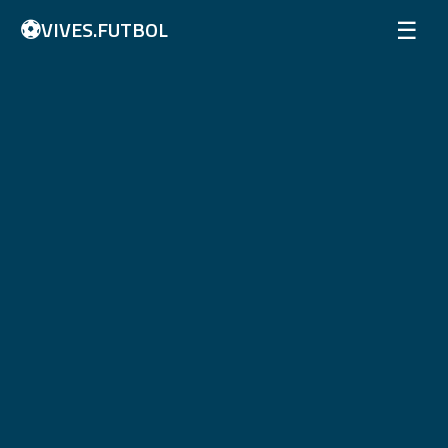
⚽
☰
VIVES.FUTBOL