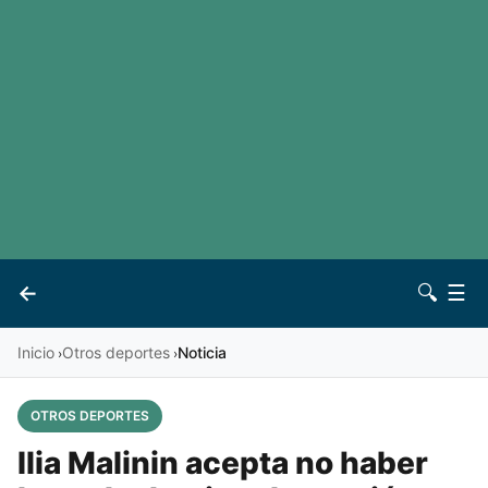
LaLiga
Noticias
Premier League
Otros deportes
Ver todas las ligas
Archivo
Contacto
←
🔍
☰
Vives
Inicio
Otros deportes
Noticia
›
›
OTROS DEPORTES
Ilia Malinin acepta no haber