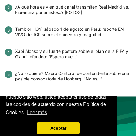
¿A qué hora es y en qué canal transmiten Real Madrid vs.
2
Fiorentina por amistoso? [FOTOS]
Temblor HOY, sábado 1 de agosto en Perú: reporte EN
3
VIVO del IGP sobre el epicentro y magnitud
Xabi Alonso y su fuerte postura sobre el plan de la FIFA y
4
Gianni Infantino: "Espero que..."
¿No lo quiere? Mauro Cantoro fue contundente sobre una
5
posible convocatoria de Hohberg: "No es..."
Este sitio utiliza cookies para mejorar la
experiencia del usuario. Al continuar usando
nuestro sitio web, usted acepta el uso de todas
las cookies de acuerdo con nuestra Política de
Cookies.
Leer más
VIVES.FUTBOL | Tu buscador de Fútbol
Aceptar