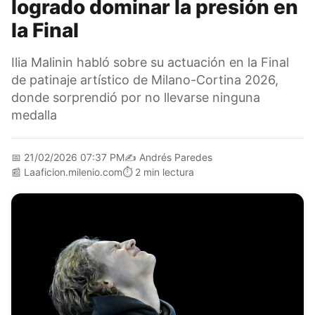
logrado dominar la presión en
la Final
Ilia Malinin habló sobre su actuación en la Final
de patinaje artístico de Milano-Cortina 2026,
donde sorprendió por no llevarse ninguna
medalla
📅
21/02/2026 07:37 PM
✍️
Andrés Paredes
📰
Laaficion.milenio.com
⏱️
2 min lectura