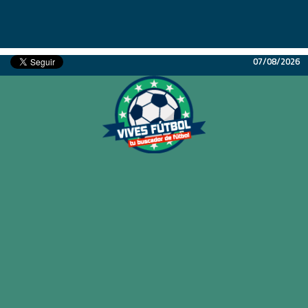
07/08/2026
Inicio
Partidos
Resultados
Ligas
Champions League
Equipos
Copa Libertadores
En Vivo
Liga 1 Perú
Más