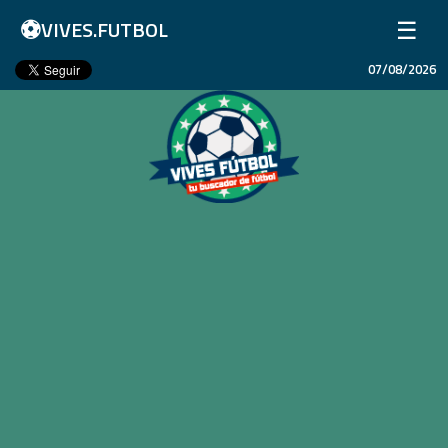
⚽
☰
VIVES.FUTBOL
07/08/2026
Inicio
Partidos
Resultados
Ligas
Champions League
Equipos
Copa Libertadores
En Vivo
Liga 1 Perú
Más