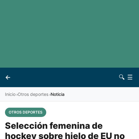
LaLiga
Noticias
Premier League
Otros deportes
Ver todas las ligas
Archivo
Contacto
←
🔍
☰
Vives
Inicio
Otros deportes
Noticia
›
›
OTROS DEPORTES
Selección femenina de
hockey sobre hielo de EU no