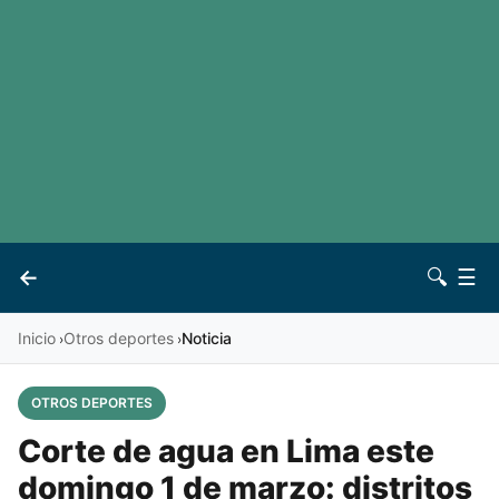
LaLiga
Noticias
Premier League
Otros deportes
Ver todas las ligas
Archivo
Contacto
←
🔍
☰
Vives
Inicio
Otros deportes
Noticia
›
›
OTROS DEPORTES
Corte de agua en Lima este
domingo 1 de marzo: distritos