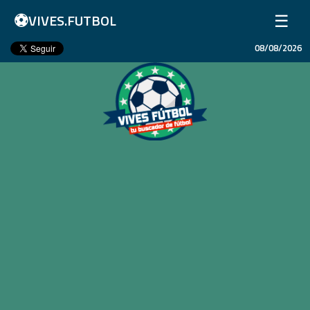
⚽
☰
VIVES.FUTBOL
08/08/2026
Inicio
Partidos
Resultados
Ligas
Champions League
Equipos
Copa Libertadores
En Vivo
Liga 1 Perú
Más