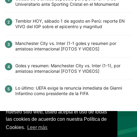
Universitario ante Sporting Cristal en el Monumental
Temblor HOY, sábado 1 de agosto en Perú: reporte EN
2
VIVO del IGP sobre el epicentro y magnitud
Manchester City vs. Inter (1-1 goles y resumen por
3
amistoso internacional [FOTOS Y VIDEOS]
Goles y resumen: Manchester City vs. Inter (1-1), por
4
amistoso internacional [FOTOS Y VIDEOS]
Lo último: UEFA exige la renuncia inmediata de Gianni
5
Infantino como presidente de la FIFA
Este sitio utiliza cookies para mejorar la
experiencia del usuario. Al continuar usando
nuestro sitio web, usted acepta el uso de todas
las cookies de acuerdo con nuestra Política de
Cookies.
Leer más
VIVES.FUTBOL | Tu buscador de Fútbol