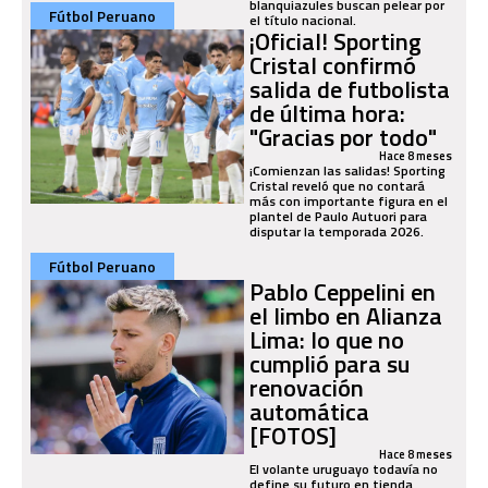
blanquiazules buscan pelear por
Fútbol Peruano
el título nacional.
¡Oficial! Sporting
Cristal confirmó
salida de futbolista
de última hora:
"Gracias por todo"
Hace 8 meses
¡Comienzan las salidas! Sporting
Cristal reveló que no contará
más con importante figura en el
plantel de Paulo Autuori para
disputar la temporada 2026.
Fútbol Peruano
Pablo Ceppelini en
el limbo en Alianza
Lima: lo que no
cumplió para su
renovación
automática
[FOTOS]
Hace 8 meses
El volante uruguayo todavía no
define su futuro en tienda