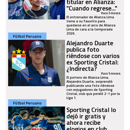
titular en Alianza:
"Cuando regrese..."
Hace 5 meses
El entrenador de Alianza Lima
tiene a su favorito para
quedarse en el arco de Alianza
Lima de cara a la temporada
2026.
Fútbol Peruano
Alejandro Duarte
publica foto
riéndose con varios
ex Sporting Cristal:
¿Indirecta?
Hace 5 meses
El portero de Alianza Lima,
Alejandro Duarte, sorprendió
publicando una foto riéndose
con exjugadores de Sporting
Cristal, club que perdió 2-1 por la
Liga 1.
Fútbol Peruano
Sporting Cristal lo
dejó ir gratis y
ahora recibe
elogios en club