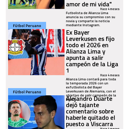
amor de mi vida"
Hace 4 meses
Futbolista de Alianza Lima
anuncia su compromiso con su
novia y comparte la noticia
mediante Instagram.
Fútbol Peruano
Ex Bayer
Leverkusen es fijo
todo el 2026 en
Alianza Lima y
apunta a salir
campeón de la Liga
1
Hace 4 meses
Alianza Lima contará para toda
la temporada 2026 con un
exfutbolista del Bayer
Leverkusen de Alemania, con el
Fútbol Peruano
objetivo de salir campeón de la
Alejandro Duarte
Liga 1.
dejó tajante
comentario sobre
haberle quitado el
puesto a Viscarra
Hace 4 meses