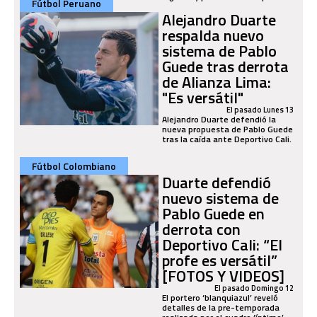
Fútbol Peruano
Alejandro Duarte
respalda nuevo
sistema de Pablo
Guede tras derrota
de Alianza Lima:
"Es versátil"
El pasado Lunes 13
Alejandro Duarte defendió la
nueva propuesta de Pablo Guede
tras la caída ante Deportivo Cali.
Fútbol Colombiano
Duarte defendió
nuevo sistema de
Pablo Guede en
derrota con
Deportivo Cali: “El
profe es versátil”
[FOTOS Y VIDEOS]
El pasado Domingo 12
El portero ‘blanquiazul’ reveló
detalles de la pre-temporada