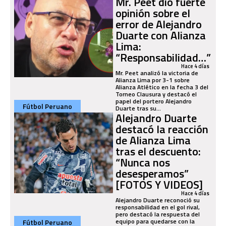
Mr. Peet dio fuerte
opinión sobre el
error de Alejandro
Duarte con Alianza
Lima:
“Responsabilidad…”
Hace 4 días
Mr. Peet analizó la victoria de
Alianza Lima por 3-1 sobre
Alianza Atlético en la fecha 3 del
Torneo Clausura y destacó el
papel del portero Alejandro
Fútbol Peruano
Duarte tras su...
Alejandro Duarte
destacó la reacción
de Alianza Lima
tras el descuento:
“Nunca nos
desesperamos”
[FOTOS Y VIDEOS]
Hace 4 días
Alejandro Duarte reconoció su
responsabilidad en el gol rival,
pero destacó la respuesta del
equipo para quedarse con la
Fútbol Peruano