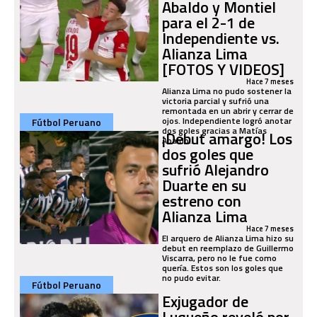
Abaldo y Montiel
para el 2-1 de
Independiente vs.
Alianza Lima
[FOTOS Y VIDEOS]
Hace 7 meses
Alianza Lima no pudo sostener la
victoria parcial y sufrió una
remontada en un abrir y cerrar de
ojos. Independiente logró anotar
Fútbol Peruano
dos goles gracias a Matías
¡Debut amargo! Los
Abaldo...
dos goles que
sufrió Alejandro
Duarte en su
estreno con
Alianza Lima
Hace 7 meses
El arquero de Alianza Lima hizo su
debut en reemplazo de Guillermo
Viscarra, pero no le fue como
quería. Estos son los goles que
no pudo evitar.
Fútbol Peruano
Exjugador de
Luqueño reveló por