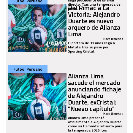
llega procedente de un rival
Fútbol Peruano
directo. Tras una temporada de
Del Rímac a La
poca...
Victoria: Alejandro
Duarte es nuevo
arquero de Alianza
Lima
Hace 8 meses
El portero de 31 años llega a
Matute tras su paso por
Sporting Cristal.
Fútbol Peruano
Alianza Lima
sacude el mercado
anunciando fichaje
de Alejandro
Duarte, exCristal:
"Nuevo capítulo"
Hace 8 meses
Alianza Lima presentó
oficialmente a Alejandro Duarte
como su flamante refuerzo para
la temporada 2026. Los