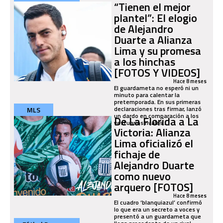
“Tienen el mejor
plantel”: El elogio
de Alejandro
Duarte a Alianza
Lima y su promesa
a los hinchas
[FOTOS Y VIDEOS]
Hace 8 meses
El guardameta no esperó ni un
minuto para calentar la
pretemporada. En sus primeras
declaraciones tras firmar, lanzó
MLS
un dardo en comparación a los
De La Florida a La
vestuarios rivales...
Victoria: Alianza
Lima oficializó el
fichaje de
Alejandro Duarte
como nuevo
arquero [FOTOS]
Hace 8 meses
El cuadro ‘blanquiazul’ confirmó
lo que era un secreto a voces y
presentó a un guardameta que