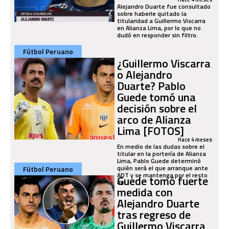
Alejandro Duarte fue consultado
sobre haberle quitado la
titularidad a Guillermo Viscarra
en Alianza Lima, por lo que no
dudó en responder sin filtro.
Fútbol Peruano
¿Guillermo Viscarra
o Alejandro
Duarte? Pablo
Guede tomó una
decisión sobre el
arco de Alianza
Lima [FOTOS]
Hace 4 meses
En medio de las dudas sobre el
titular en la portería de Alianza
Lima, Pablo Guede determinó
quién será el que arranque ante
Fútbol Peruano
ADT y se mantenga por el resto
Guede tomó fuerte
de...
medida con
Alejandro Duarte
tras regreso de
Guillermo Viscarra