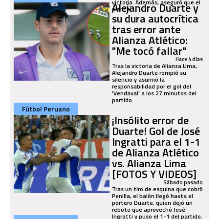
victoria. Además, aseguró que el
Alejandro Duarte y
plantel...
su dura autocrítica
tras error ante
Alianza Atlético:
"Me tocó fallar"
Hace 4 días
Tras la victoria de Alianza Lima,
Alejandro Duarte rompió su
silencio y asumió la
responsabilidad por el gol del
'Vendaval' a los 27 minutos del
partido.
Fútbol Peruano
¡Insólito error de
Duarte! Gol de José
Ingratti para el 1-1
de Alianza Atlético
vs. Alianza Lima
[FOTOS Y VIDEOS]
Sábado pasado
Tras un tiro de esquina que cobró
Penilla, el balón llegó hasta el
portero Duarte, quien dejó un
rebote que aprovechó José
Ingratti y puso el 1-1 del partido.