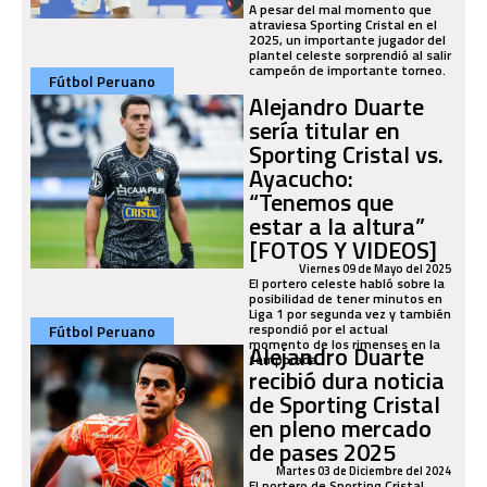
A pesar del mal momento que
atraviesa Sporting Cristal en el
2025, un importante jugador del
plantel celeste sorprendió al salir
campeón de importante torneo.
Fútbol Peruano
Alejandro Duarte
sería titular en
Sporting Cristal vs.
Ayacucho:
“Tenemos que
estar a la altura”
[FOTOS Y VIDEOS]
Viernes 09 de Mayo del 2025
El portero celeste habló sobre la
posibilidad de tener minutos en
Liga 1 por segunda vez y también
respondió por el actual
Fútbol Peruano
momento de los rimenses en la
Alejandro Duarte
temporada.
recibió dura noticia
de Sporting Cristal
en pleno mercado
de pases 2025
Martes 03 de Diciembre del 2024
El portero de Sporting Cristal,