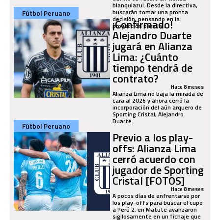
blanquiazul. Desde la directiva,
buscarán tomar una pronta
Fútbol Peruano
decisión, pensando en la
¡Confirmado!
proyección para la...
Alejandro Duarte
jugará en Alianza
Lima: ¿Cuánto
tiempo tendrá de
contrato?
Hace 8 meses
Alianza Lima no baja la mirada de
cara al 2026 y ahora cerró la
incorporación del aún arquero de
Sporting Cristal, Alejandro
Duarte.
Fútbol Peruano
Previo a los play-
offs: Alianza Lima
cerró acuerdo con
jugador de Sporting
Cristal [FOTOS]
Hace 8 meses
A pocos días de enfrentarse por
los play-offs para buscar el cupo
a Perú 2, en Matute avanzaron
sigilosamente en un fichaje que