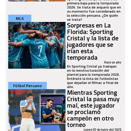
primera baja para la temporada
2026. Se trata de arquero que en
su momento fue considerado en
la selección peruana. ¿De quién
MLS
se trata?
Sorpresas en La
Florida: Sporting
Cristal y la lista de
jugadores que se
irían esta
temporada
Hace un año
En Sporting Cristal ya trabajan
en la reestructuración del
plantel para la temporada 2026.
Entérate la lista de futbolistas
que dejarían el Rímac a final de
Fútbol Peruano
año.
Mientras Sporting
Cristal la pasa muy
mal, este jugador
se proclamó
campeón en otro
torneo
Lunes 02 de Junio del 2025