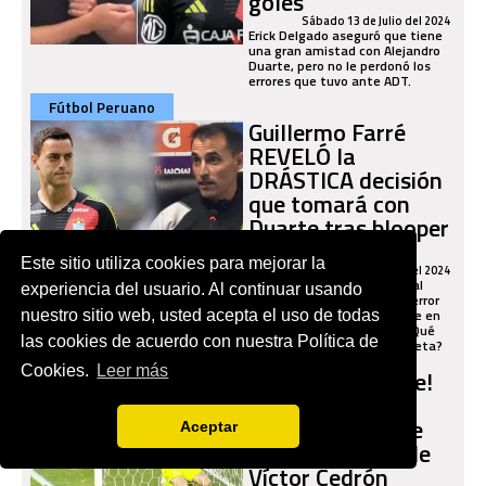
goles"
Sábado 13 de Julio del 2024
Erick Delgado aseguró que tiene
una gran amistad con Alejandro
Duarte, pero no le perdonó los
errores que tuvo ante ADT.
Fútbol Peruano
Guillermo Farré
REVELÓ la
DRÁSTICA decisión
que tomará con
Duarte tras blooper
ante ADT
Este sitio utiliza cookies para mejorar la
Viernes 12 de Julio del 2024
El técnico de Sporting Cristal
experiencia del usuario. Al continuar usando
rompió su silencio sobre el error
del arquero Alejandro Duarte en
nuestro sitio web, usted acepta el uso de todas
la dura derrota ante ADT. ¿Qué
las cookies de acuerdo con nuestra Política de
dijo sobre el joven guardameta?
Fútbol Peruano
Cookies.
Leer más
¡Para qué te traje!
El blooper de
Alejandro Duarte
Aceptar
para el triplete de
Víctor Cedrón