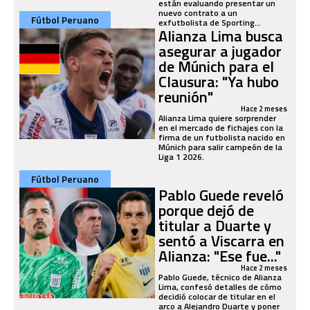
están evaluando presentar un
nuevo contrato a un
Fútbol Peruano
exfutbolista de Sporting...
Alianza Lima busca
asegurar a jugador
de Múnich para el
Clausura: "Ya hubo
reunión"
Hace 2 meses
Alianza Lima quiere sorprender
en el mercado de fichajes con la
firma de un futbolista nacido en
Múnich para salir campeón de la
Liga 1 2026.
Fútbol Peruano
Pablo Guede reveló
porque dejó de
titular a Duarte y
sentó a Viscarra en
Alianza: "Ese fue..."
Hace 2 meses
Pablo Guede, técnico de Alianza
Lima, confesó detalles de cómo
decidió colocar de titular en el
arco a Alejandro Duarte y poner