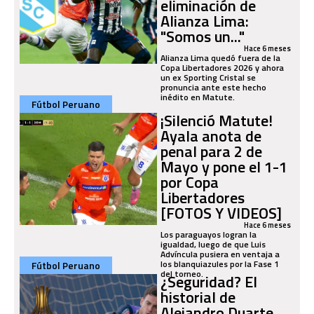
eliminación de
Alianza Lima:
"Somos un..."
Hace 6 meses
Alianza Lima quedó fuera de la
Copa Libertadores 2026 y ahora
un ex Sporting Cristal se
pronuncia ante este hecho
inédito en Matute.
Fútbol Peruano
¡Silenció Matute!
Ayala anota de
penal para 2 de
Mayo y pone el 1-1
por Copa
Libertadores
[FOTOS Y VIDEOS]
Hace 6 meses
Los paraguayos logran la
igualdad, luego de que Luis
Advíncula pusiera en ventaja a
los blanquiazules por la Fase 1
Fútbol Peruano
del torneo.
¿Seguridad? El
historial de
Alejandro Duarte