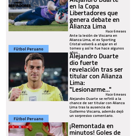
en la Copa
Libertadores que
genera debate en
Alianza Lima
Hace 6 meses
Ante la lesión de Viscarra en
Alianza Lima, el ex Sporting
Cristal volverá a atajar en el
torneo y así le fue hace algunos
Fútbol Peruano
años.
Alejandro Duarte
dio fuerte
revelación tras ser
titular con Alianza
Lima:
"Lesionarme..."
Hace 6 meses
Alejandro Duarte se refirió a la
chance de ser titular con Alianza
Lima tras la ausencia de
Guillermo Viscarra, además dejó
un sorpresivo comentario.
Fútbol Peruano
¡Remontada en
minutos! Goles de