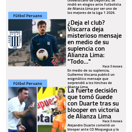
Universitario de Deportes, se
rindió en elogios ante futbolista
de Alianza Lima por ser uno de
los mejores de la Liga 1 2026.
Fútbol Peruano
¿Deja el club?
Viscarra deja
misterioso mensaje
en medio de su
suplencia con
Alianza Lima:
"Todo…"
Hace 3 meses
En medio de su suplencia,
Guillermo Viscarra publicó un
enigmático mensaje que
sorprendió a los hinchas de
Fútbol Peruano
Alianza Lima.
La fuerte decisión
que tomó Guede
con Duarte tras su
blooper en victoria
de Alianza Lima
Hace 3 meses
Alejandro Duarte cometió un
blooper ante CD Moquegua y la