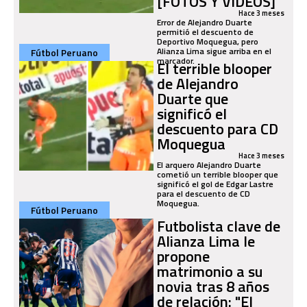
[FOTOS Y VIDEOS]
Hace 3 meses
Error de Alejandro Duarte
permitió el descuento de
Deportivo Moquegua, pero
Alianza Lima sigue arriba en el
Fútbol Peruano
marcador.
El terrible blooper
de Alejandro
Duarte que
significó el
descuento para CD
Moquegua
Hace 3 meses
El arquero Alejandro Duarte
cometió un terrible blooper que
significó el gol de Edgar Lastre
para el descuento de CD
Moquegua.
Fútbol Peruano
Futbolista clave de
Alianza Lima le
propone
matrimonio a su
novia tras 8 años
de relación: "El