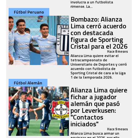
involucra a un futbolista
rimense. La...
Fútbol Peruano
Bombazo: Alianza
Lima cerró acuerdo
con destacada
figura de Sporting
Cristal para el 2026
Hace 8 meses
Alianza Lima quiere evitar el
tetracampeonato de
Universitario de Deportes y cerró
acuerdo con futbolista de
Sporting Cristal de cara a la Liga
1 de la temporada 2026.
Fútbol Alemán
Alianza Lima quiere
fichar a jugador
alemán que pasó
por Leverkusen:
"Contactos
iniciados"
Hace 9 meses
Alianza Lima busca armar un
equipazo en el 2026, por ello,