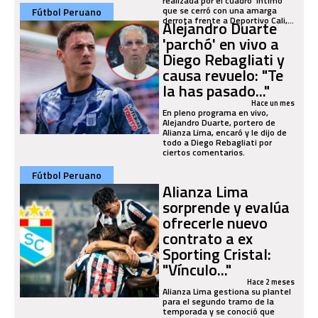
realizada por el cuadro ‘íntimo’
que se cerró con una amarga
Fútbol Peruano
derrota frente a Deportivo Cali,...
Alejandro Duarte
'parchó' en vivo a
Diego Rebagliati y
causa revuelo: "Te
la has pasado..."
Hace un mes
En pleno programa en vivo,
Alejandro Duarte, portero de
Alianza Lima, encaró y le dijo de
todo a Diego Rebagliati por
ciertos comentarios.
Fútbol Peruano
Alianza Lima
sorprende y evalúa
ofrecerle nuevo
contrato a ex
Sporting Cristal:
"Vínculo..."
Hace 2 meses
Alianza Lima gestiona su plantel
para el segundo tramo de la
temporada y se conoció que