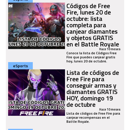
Códigos de Free
Fire, lunes 20 de
octubre: lista
completa para
canjear diamantes
y objetos GRATIS
en el Battle Royale
Hace 10 meses
Conoce la lista de Códigos Free
Fire que puedes canjear gratis
hoy, lunes 20 de octubre.
eSports
Lista de códigos de
Free Fire para
conseguir armas y
diamantes GRATIS
HOY, domingo 19
de octubre
Hace 10 meses
Lista de códigos de Free Fire para
canjear recompensas en el
Battle Royale.