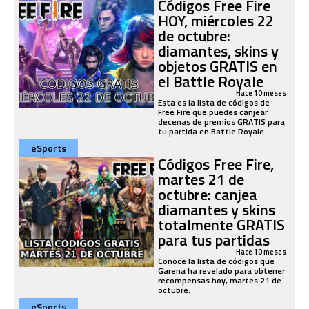
Códigos Free Fire
HOY, miércoles 22
de octubre:
diamantes, skins y
objetos GRATIS en
el Battle Royale
Hace 10 meses
Esta es la lista de códigos de
Free Fire que puedes canjear
decenas de premios GRATIS para
tu partida en Battle Royale.
eSports
Códigos Free Fire,
martes 21 de
octubre: canjea
diamantes y skins
totalmente GRATIS
para tus partidas
Hace 10 meses
Conoce la lista de códigos que
Garena ha revelado para obtener
recompensas hoy, martes 21 de
octubre.
eSports