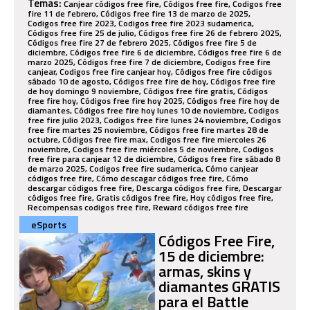
Temas:
Canjear códigos free fire, Códigos free fire, Codigos free
fire 11 de febrero, Códigos free fire 13 de marzo de 2025,
Codigos free fire 2023, Codigos free fire 2023 sudamerica,
Códigos free fire 25 de julio, Códigos free fire 26 de febrero 2025,
Códigos free fire 27 de febrero 2025, Códigos free fire 5 de
diciembre, Códigos free fire 6 de diciembre, Códigos free fire 6 de
marzo 2025, Códigos free fire 7 de diciembre, Codigos free fire
canjear, Codigos free fire canjear hoy, Códigos free fire códigos
sábado 10 de agosto, Códigos free fire de hoy, Códigos free fire
de hoy domingo 9 noviembre, Códigos free fire gratis, Códigos
free fire hoy, Códigos free fire hoy 2025, Códigos free fire hoy de
diamantes, Códigos free fire hoy lunes 10 de noviembre, Codigos
free fire julio 2023, Codigos free fire lunes 24 noviembre, Codigos
free fire martes 25 noviembre, Códigos free fire martes 28 de
octubre, Códigos free fire max, Codigos free fire miercoles 26
noviembre, Codigos free fire miércoles 5 de noviembre, Codigos
free fire para canjear 12 de diciembre, Códigos free fire sábado 8
de marzo 2025, Codigos free fire sudamerica, Cómo canjear
códigos free fire, Cómo descagar códigos free fire, Cómo
descargar códigos free fire, Descarga códigos free fire, Descargar
códigos free fire, Gratis códigos free fire, Hoy códigos free fire,
Recompensas codigos free fire, Reward códigos free fire
eSports
Códigos Free Fire,
15 de diciembre:
armas, skins y
diamantes GRATIS
para el Battle