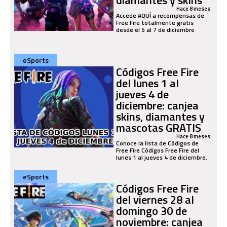
Hace 8 meses
Accede AQUÍ a recompensas de
Free Fire totalmente gratis
desde el 5 al 7 de diciembre
eSports
Códigos Free Fire
del lunes 1 al
jueves 4 de
diciembre: canjea
skins, diamantes y
mascotas GRATIS
Hace 8 meses
Conoce la lista de Códigos de
Free Fire Códigos Free Fire del
lunes 1 al jueves 4 de diciembre.
eSports
Códigos Free Fire
del viernes 28 al
domingo 30 de
noviembre: canjea