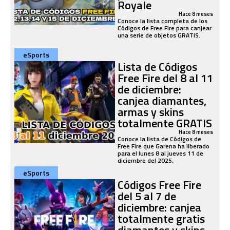
Royale
Hace 8 meses
Conoce la lista completa de los
Códigos de Free Fire para canjear
una serie de objetos GRATIS.
eSports
Lista de Códigos
Free Fire del 8 al 11
de diciembre:
canjea diamantes,
armas y skins
totalmente GRATIS
Hace 8 meses
Conoce la lista de Códigos de
Free Fire que Garena ha liberado
para el lunes 8 al jueves 11 de
diciembre del 2025.
eSports
Códigos Free Fire
del 5 al 7 de
diciembre: canjea
totalmente gratis
diamantes y skins