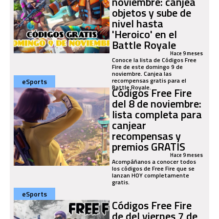
noviembre: canjea
objetos y sube de
nivel hasta
'Heroico' en el
Battle Royale
Hace 9 meses
Conoce la lista de Códigos Free
Fire de este domingo 9 de
noviembre. Canjea las
recompensas gratis para el
eSports
Battle Royale.
Códigos Free Fire
del 8 de noviembre:
lista completa para
canjear
recompensas y
premios GRATIS
Hace 9 meses
Acompáñanos a conocer todos
los códigos de Free Fire que se
lanzan HOY completamente
gratis.
eSports
Códigos Free Fire
de del viernes 7 de