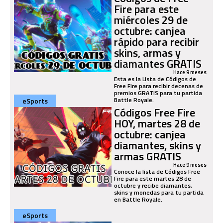
Fire para este
miércoles 29 de
octubre: canjea
rápido para recibir
skins, armas y
diamantes GRATIS
Hace 9 meses
Esta es la Lista de Códigos de
Free Fire para recibir decenas de
premios GRATIS para tu partida
Battle Royale.
eSports
Códigos Free Fire
HOY, martes 28 de
octubre: canjea
diamantes, skins y
armas GRATIS
Hace 9 meses
Conoce la lista de Códigos Free
Fire para este martes 28 de
octubre y recibe diamantes,
skins y monedas para tu partida
en Battle Royale.
eSports