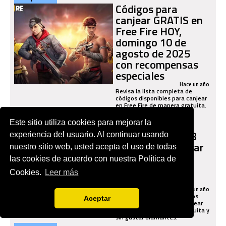
Códigos para
canjear GRATIS en
Free Fire HOY,
domingo 10 de
agosto de 2025
con recompensas
especiales
Hace un año
Revisa la lista completa de
códigos disponibles para canjear
en Free Fire de manera gratuita.
eSports
Códigos de Free
Este sitio utiliza cookies para mejorar la
Fire del viernes 8
experiencia del usuario. Al continuar usando
de agosto: canjear
nuestro sitio web, usted acepta el uso de todas
recompensas
las cookies de acuerdo con nuestra Política de
gratuitas de
Cookies.
Leer más
Garena
Hace un año
Revisa cuáles son los códigos
Aceptar
que se habilitaron para canjear
en Free Fire de manera gratuita y
sin gastar diamantes.