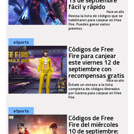
fácil y rápido
Hace un año
Revisa la lista de códigos que se
habilitaron para canjear en Free
Fire. Puedes ganar varios
premios.
eSports
Códigos de Free
Fire para canjear
este viernes 12 de
septiembre con
recompensas gratis
Hace un año
Échale un vistazo a la lista
completa de códigos liberados
por Garena para canjear en Free
Fire.
eSports
Códigos de Free
Fire del miércoles
10 de septiembre: