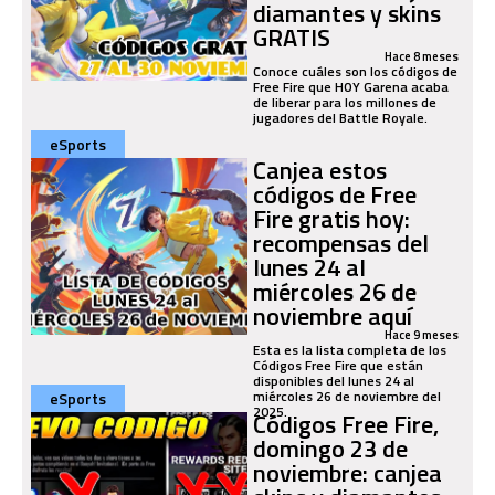
diamantes y skins
GRATIS
Hace 8 meses
Conoce cuáles son los códigos de
Free Fire que HOY Garena acaba
de liberar para los millones de
jugadores del Battle Royale.
eSports
Canjea estos
códigos de Free
Fire gratis hoy:
recompensas del
lunes 24 al
miércoles 26 de
noviembre aquí
Hace 9 meses
Esta es la lista completa de los
Códigos Free Fire que están
disponibles del lunes 24 al
miércoles 26 de noviembre del
eSports
2025.
Códigos Free Fire,
domingo 23 de
noviembre: canjea