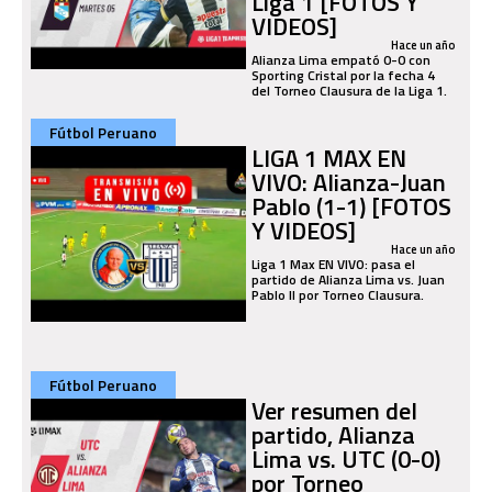
Liga 1 [FOTOS Y
VIDEOS]
Hace un año
Alianza Lima empató 0-0 con
Sporting Cristal por la fecha 4
del Torneo Clausura de la Liga 1.
Fútbol Peruano
LIGA 1 MAX EN
VIVO: Alianza-Juan
Pablo (1-1) [FOTOS
Y VIDEOS]
Hace un año
Liga 1 Max EN VIVO: pasa el
partido de Alianza Lima vs. Juan
Pablo II por Torneo Clausura.
Fútbol Peruano
Ver resumen del
partido, Alianza
Lima vs. UTC (0-0)
por Torneo