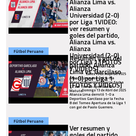
Alianza Lima vs.
Alianza
Universidad (2-0)
por Liga 1VIDEO:
ver resumen y
goles del partido,
Alianza Lima vs.
Alianza
Fútbol Peruano
Universidad (2-0)
Resumen y gol del
por Liga 1 [FOTOS
partido, Alianza
Y VIDEOS]
Lima vs. Garcilaso
Lunes 19 de Mayo del 2025
(1-0) por Liga 1
Alianza Lima derrotó 2-0 a
Alianza Universidad por la fecha
[FOTOS Y VIDEOS]
13 del Torneo Apertura en
Matute.
Domingo 13 de Abril del 2025
Alianza Lima derrotó 1-0 a
Deportivo Garcilaso por la fecha
8 del Torneo Apertura de la Liga 1
con gol de Paolo Guerrero.
Fútbol Peruano
Ver resumen y
goles del partido,