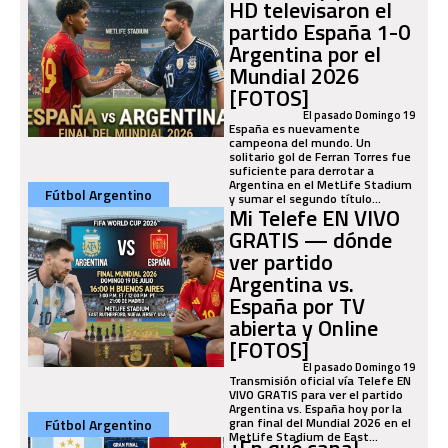
HD televisaron el
partido España 1-0
Argentina por el
Mundial 2026
[FOTOS]
El pasado Domingo 19
España es nuevamente
campeona del mundo. Un
solitario gol de Ferran Torres fue
suficiente para derrotar a
Argentina en el MetLife Stadium
Fútbol Argentino
y sumar el segundo título...
Mi Telefe EN VIVO
GRATIS — dónde
ver partido
Argentina vs.
España por TV
abierta y Online
[FOTOS]
El pasado Domingo 19
Transmisión oficial vía Telefe EN
VIVO GRATIS para ver el partido
Argentina vs. España hoy por la
gran final del Mundial 2026 en el
Fútbol Argentino
MetLife Stadium de East...
¿En qué canal