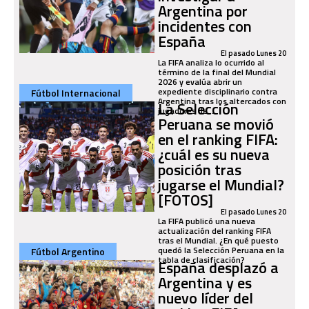
Argentina por
incidentes con
España
El pasado Lunes 20
La FIFA analiza lo ocurrido al
término de la final del Mundial
2026 y evalúa abrir un
expediente disciplinario contra
Fútbol Internacional
Argentina tras los altercados con
La Selección
jugadores de...
Peruana se movió
en el ranking FIFA:
¿cuál es su nueva
posición tras
jugarse el Mundial?
[FOTOS]
El pasado Lunes 20
La FIFA publicó una nueva
actualización del ranking FIFA
tras el Mundial. ¿En qué puesto
quedó la Selección Peruana en la
Fútbol Argentino
tabla de clasificación?
España desplazó a
Argentina y es
nuevo líder del