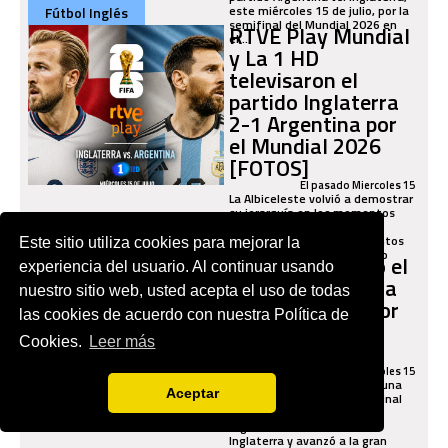
este miércoles 15 de julio, por la
Fútbol Inglés
semifinal del Mundial 2026 en
RTVE Play Mundial
el...
y La 1 HD
televisaron el
partido Inglaterra
2-1 Argentina por
el Mundial 2026
[FOTOS]
El pasado Miercoles 15
La Albiceleste volvió a demostrar
su jerarquía en los momentos
decisivos del torneo y, tras
superar a Inglaterra con tantos
Variados
Este sitio utiliza cookies para mejorar la
de Enzo Fernández y Lautaro
ESPN transmitió el
experiencia del usuario. Al continuar usando
Martínez,...
partido Argentina
nuestro sitio web, usted acepta el uso de todas
2-1 Inglaterra por
las cookies de acuerdo con nuestra Política de
el Mundial 2026
Cookies.
Leer más
[FOTOS]
El pasado Miercoles 15
Con carácter, experiencia y una
Aceptar
reacción letal en el tramo final
del encuentro, la selección
argentina derrotó 2-1 a
Inglaterra y avanzó a la gran