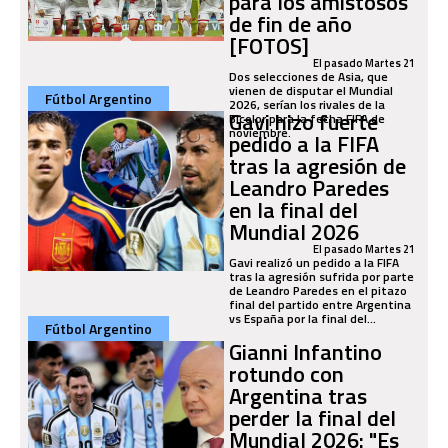
para los amistosos
de fin de año
[FOTOS]
El pasado Martes 21
Dos selecciones de Asia, que
vienen de disputar el Mundial
Fútbol Argentino
2026, serían los rivales de la
Gavi hizo fuerte
Bicolor para la fecha FIFA de
noviembre.
pedido a la FIFA
tras la agresión de
Leandro Paredes
en la final del
Mundial 2026
El pasado Martes 21
Gavi realizó un pedido a la FIFA
tras la agresión sufrida por parte
de Leandro Paredes en el pitazo
final del partido entre Argentina
vs España por la final del...
Fútbol Argentino
Gianni Infantino
rotundo con
Argentina tras
perder la final del
Mundial 2026: "Es