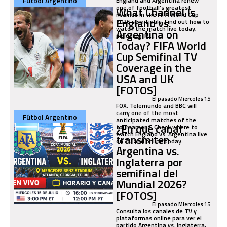
Fútbol Argentino
England and Argentina renew
one of football’s greatest
What Channel Is
rivalries in the FIFA World Cup
England vs.
2026 semifinals. Find out how to
watch the match live today,
Argentina on
including TV...
Today? FIFA World
Cup Semifinal TV
Coverage in the
USA and UK
[FOTOS]
El pasado Miercoles 15
FOX, Telemundo and BBC will
carry one of the most
Fútbol Argentino
anticipated matches of the
¿En qué canal
tournament. Check where to
watch England vs. Argentina live
transmiten
on TV and online today.
Argentina vs.
Inglaterra por
semifinal del
Mundial 2026?
[FOTOS]
El pasado Miercoles 15
Consulta los canales de TV y
plataformas online para ver el
partido Argentina vs. Inglaterra,