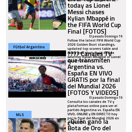
today as Lionel
Messi chases
Kylian Mbappé in
the FIFA World Cup
Final [FOTOS]
El pasado Domingo 19
Follow the latest FIFA World Cup
2026 Golden Boot standings,
Fútbol Argentino
updated top scorers table and
???? Canales TV
every goal that could decide
whether Kylian Mbappé or Lionel
que transmiten
Messi finishes...
Argentina vs.
España EN VIVO
GRATIS por la final
del Mundial 2026
[FOTOS Y VIDEOS]
El pasado Domingo 19
Consulta los canales de TV y
plataformas online para ver el
partido Argentina vs. España EN
VIVO, ONLINE y EN DIRECTO hoy
MLS
por la final del Mundial 2026 en
¿Quién ganó la
el MetLife...
Bota de Oro del