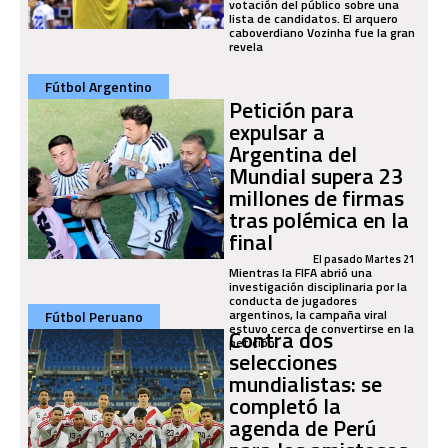
votación del público sobre una
lista de candidatos. El arquero
caboverdiano Vozinha fue la gran
revela
Fútbol Argentino
Petición para
expulsar a
Argentina del
Mundial supera 23
millones de firmas
tras polémica en la
final
El pasado Martes 21
Mientras la FIFA abrió una
investigación disciplinaria por la
conducta de jugadores
argentinos, la campaña viral
Fútbol Peruano
estuvo cerca de convertirse en la
Contra dos
petición
selecciones
mundialistas: se
completó la
agenda de Perú