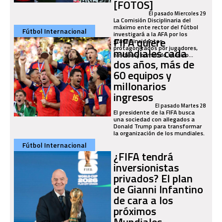
[FOTOS]
El pasado Miercoles 29
La Comisión Disciplinaria del
máximo ente rector del fútbol
Fútbol Internacional
investigará a la AFA por los
FIFA quiere
graves incidentes
protagonizados por jugadores,
mundiales cada
hinchas y comando técnico...
dos años, más de
60 equipos y
millonarios
ingresos
El pasado Martes 28
El presidente de la FIFA busca
una sociedad con allegados a
Donald Trump para transformar
la organización de los mundiales.
Fútbol Internacional
¿FIFA tendrá
inversionistas
privados? El plan
de Gianni Infantino
de cara a los
próximos
Mundiales