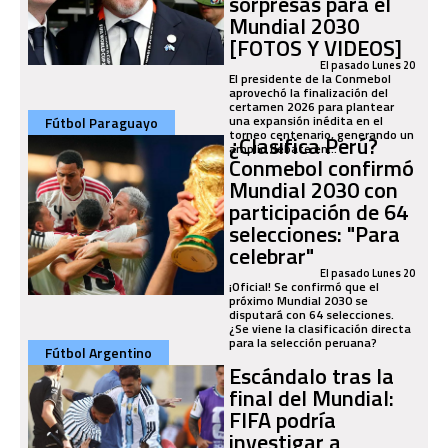
sorpresas para el
Mundial 2030
[FOTOS Y VIDEOS]
El pasado Lunes 20
El presidente de la Conmebol
aprovechó la finalización del
certamen 2026 para plantear
una expansión inédita en el
Fútbol Paraguayo
torneo centenario, generando un
¿Clasifica Perú?
amplio debate en...
Conmebol confirmó
Mundial 2030 con
participación de 64
selecciones: "Para
celebrar"
El pasado Lunes 20
¡Oficial! Se confirmó que el
próximo Mundial 2030 se
disputará con 64 selecciones.
¿Se viene la clasificación directa
para la selección peruana?
Fútbol Argentino
Escándalo tras la
final del Mundial:
FIFA podría
investigar a