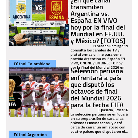
transmiten
Argentina vs.
España EN VIVO
hoy por la final del
Mundial en EE.UU.
y México? [FOTOS]
El pasado Domingo 19
Consulta los canales de TV y
plataformas online para ver el
partido Argentina vs. España EN
VIVO, ONLINE y EN DIRECTO hoy
Fútbol Colombiano
por la final del Mundial 2026 en
Selección peruana
el MetLife...
enfrentará a país
que disputó los
octavos de final
del Mundial 2026
para la fecha FIFA
El pasado Jueves 16
La selección peruana se enfocará
en su preparación de cara a las
próximas Eliminatorias, y está
cerca de cerrar un amistoso con
cuatro países que disputaron el...
Fútbol Argentino