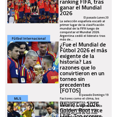
ranking FIFA, tras
ganar el Mundial
2026
El pasado Lunes 20
La selección española escaló al
primer lugar de la clasificación
mundial de la FIFA luego de
conquistar el Mundial 2026.
Argentina cedió el liderato tras
Fútbol Internacional
más de...
¿Fue el Mundial de
Fútbol 2026 el más
exigente de la
historia? Las
razones que lo
convirtieron en un
torneo sin
precedentes
[FOTOS]
El pasado Domingo 19
MLS
Factores como el clima, los
desplazamientos, el nuevo
World Cup 2026
formato y un calendario más
Golden Boot race
extenso convirtieron esta
edición en una de las más
LIVE: Top scorers
desafiantes para jugadores y...