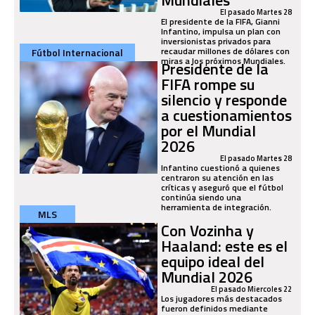
El pasado Martes 28
El presidente de la FIFA, Gianni
Infantino, impulsa un plan con
inversionistas privados para
recaudar millones de dólares con
Fútbol Internacional
miras a los próximos Mundiales.
Presidente de la
FIFA rompe su
silencio y responde
a cuestionamientos
por el Mundial
2026
El pasado Martes 28
Infantino cuestionó a quienes
centraron su atención en las
críticas y aseguró que el fútbol
continúa siendo una
herramienta de integración.
MLS
Con Vozinha y
Haaland: este es el
equipo ideal del
Mundial 2026
El pasado Miercoles 22
Los jugadores más destacados
fueron definidos mediante