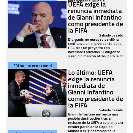
para vender el Mundial.
UEFA exige la
renuncia inmediata
de Gianni Infantino
como presidente de
la FIFA
Sábado pasado
El organismo europeo perdió la
confianza en el presidente de la
FIFA tras un proyecto con
inversores privados. El dirigente
suizo dio marcha atrás, pero la cr
Fútbol Internacional
Lo último: UEFA
exige la renuncia
inmediata de
Gianni Infantino
como presidente de
la FIFA
Sábado pasado
Gianni Infantino enfrenta una
posible destitución tras el
rechazo de la UEFA a su plan para
vender parte de la Copa del
Mundo y exigir cambios en la