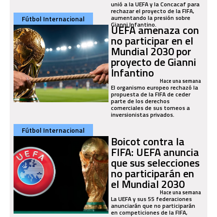
unió a la UEFA y la Concacaf para
rechazar el proyecto de la FIFA,
aumentando la presión sobre
Fútbol Internacional
Gianni Infantino.
UEFA amenaza con
no participar en el
Mundial 2030 por
proyecto de Gianni
Infantino
Hace una semana
El organismo europeo rechazó la
propuesta de la FIFA de ceder
parte de los derechos
comerciales de sus torneos a
inversionistas privados.
Fútbol Internacional
Boicot contra la
FIFA: UEFA anuncia
que sus selecciones
no participarán en
el Mundial 2030
Hace una semana
La UEFA y sus 55 federaciones
anunciarán que no participarán
en competiciones de la FIFA,