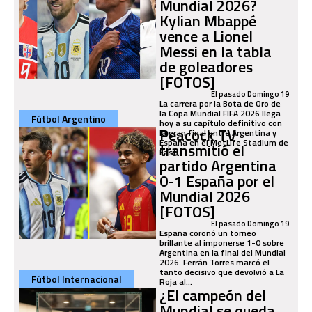
Mundial 2026?
Kylian Mbappé
vence a Lionel
Messi en la tabla
de goleadores
[FOTOS]
El pasado Domingo 19
La carrera por la Bota de Oro de
la Copa Mundial FIFA 2026 llega
Fútbol Argentino
hoy a su capítulo definitivo con
Peacock TV
la gran final entre Argentina y
España en el MetLife Stadium de
transmitió el
East...
partido Argentina
0-1 España por el
Mundial 2026
[FOTOS]
El pasado Domingo 19
España coronó un torneo
brillante al imponerse 1-0 sobre
Argentina en la final del Mundial
2026. Ferrán Torres marcó el
tanto decisivo que devolvió a La
Fútbol Internacional
Roja al...
¿El campeón del
Mundial se queda