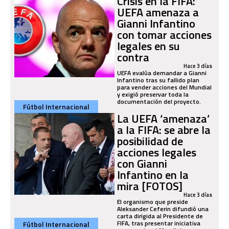
Crisis en la FIFA:
UEFA amenaza a
Gianni Infantino
con tomar acciones
legales en su
contra
Hace 3 días
UEFA evalúa demandar a Gianni
Infantino tras su fallido plan
para vender acciones del Mundial
y exigió preservar toda la
documentación del proyecto.
Fútbol Internacional
La UEFA ‘amenaza’
a la FIFA: se abre la
posibilidad de
acciones legales
con Gianni
Infantino en la
mira [FOTOS]
Hace 3 días
El organismo que preside
Aleksander Ceferin difundió una
carta dirigida al Presidente de
FIFA, tras presentar iniciativa
Fútbol Internacional