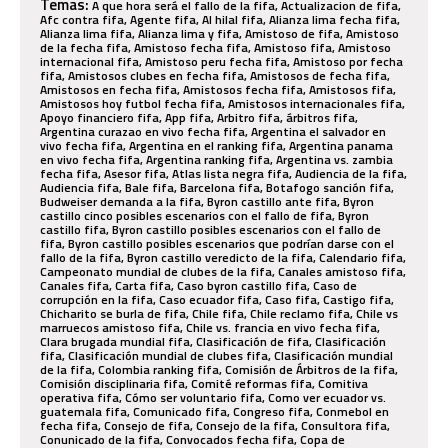
Temas:
A que hora será el fallo de la fifa, Actualizacion de fifa, Afc contra fifa, Agente fifa, Al hilal fifa, Alianza lima fecha fifa, Alianza lima fifa, Alianza lima y fifa, Amistoso de fifa, Amistoso de la fecha fifa, Amistoso fecha fifa, Amistoso fifa, Amistoso internacional fifa, Amistoso peru fecha fifa, Amistoso por fecha fifa, Amistosos clubes en fecha fifa, Amistosos de fecha fifa, Amistosos en fecha fifa, Amistosos fecha fifa, Amistosos fifa, Amistosos hoy futbol fecha fifa, Amistosos internacionales fifa, Apoyo financiero fifa, App fifa, Arbitro fifa, árbitros fifa, Argentina curazao en vivo fecha fifa, Argentina el salvador en vivo fecha fifa, Argentina en el ranking fifa, Argentina panama en vivo fecha fifa, Argentina ranking fifa, Argentina vs. zambia fecha fifa, Asesor fifa, Atlas lista negra fifa, Audiencia de la fifa, Audiencia fifa, Bale fifa, Barcelona fifa, Botafogo sanción fifa, Budweiser demanda a la fifa, Byron castillo ante fifa, Byron castillo cinco posibles escenarios con el fallo de fifa, Byron castillo fifa, Byron castillo posibles escenarios con el fallo de fifa, Byron castillo posibles escenarios que podrían darse con el fallo de la fifa, Byron castillo veredicto de la fifa, Calendario fifa, Campeonato mundial de clubes de la fifa, Canales amistoso fifa, Canales fifa, Carta fifa, Caso byron castillo fifa, Caso de corrupción en la fifa, Caso ecuador fifa, Caso fifa, Castigo fifa, Chicharito se burla de fifa, Chile fifa, Chile reclamo fifa, Chile vs marruecos amistoso fifa, Chile vs. francia en vivo fecha fifa, Clara brugada mundial fifa, Clasificación de fifa, Clasificación fifa, Clasificación mundial de clubes fifa, Clasificación mundial de la fifa, Colombia ranking fifa, Comisión de Árbitros de la fifa, Comisión disciplinaria fifa, Comité reformas fifa, Comitiva operativa fifa, Cómo ser voluntario fifa, Como ver ecuador vs. guatemala fifa, Comunicado fifa, Congreso fifa, Conmebol en fecha fifa, Consejo de fifa, Consejo de la fifa, Consultora fifa, Conunicado de la fifa, Convocados fecha fifa, Copa de campeonas de la fifa, Copa del mundo 2026. calendario de fifa, Copa del mundo de la fifa, Copa del mundo fifa, Copa fifa, Copa intercontinental de clubes fifa, Copa mundial de clubes de la fifa, Copa mundial de clubes fifa, Copa mundial de fifa, Copa mundial de fútbol de la fifa, Copa mundial de la fifa, Copa mundial fifa, Copa mundial interactiva de la fifa, Copa mundial masculina de fútbol sala de la fifa, Copa mundial sub 20 de la fifa, Corinthians fifa, Corrupcion en la fifa, Corrupción fifa, Cuándo es la final de la copa mundial de clubes de la fifa, Cuando saldrá el fallo de la fifa, Cuando será el fallo de la fifa, Cuanto gana un agente fifa, Cuanto gana un voluntario de la fifa, Cuanto vale la copa mundial de la fifa, Cueva fifa, Decisión de la fifa, Demanda laboral contra la fifa, Denuncia de la fifa, Dlc fifa, Donald trump recibe premio de la paz de la fifa, Donde esta la copa original de la fifa, Donde ver premios the best fifa, Ea fifa, Ea sports fifa, Ecuador fifa, El escándalo en fifa, El torneo de selecciones con aporte chino y aprobado por la fifa, Elecciones fifa, Eliminatorias mundial fifa, Eliminatorias para la copa mundial de la fifa, Embajador fifa, Emelec fifa, En qué canal ver el the best fifa, En que lugar esta mexico del ranking fifa, Enatios cup de fifa, Entradas mundial fifa, Entrenamientos de tigres fecha fifa, Entrevista fifa, Equipo peruano sancionado por fifa, Equipos peruanos sancionados por la fifa, Escandalo de corrupcion de la fifa, Escándalo de la fifa, Escándalo en la fifa, Escándalo fifa, España brasil en directo amistoso fifa, España fifa, Esports fifa, Evolución de perú en el ranking fifa, Evolucion fifa, Ex dirigente fifa, Ex presidente de fifa, Ex presidente de la fifa, Exárbitro fifa, Exploto contra la fifa, Exvicepresidente de fifa, Fallo de fifa, Fallo de la fifa, Fallo fifa, Fecha fifa, Fecha internacional fifa, Fechas de la fifa, Fechas fifa, Fernando guerrero gafete fifa, Fichaje fifa, Fidalgo recibe el permiso de fifa, #FIFA, Fifa the best, Fifa +, Fifa 15, Fifa 16, Fifa 17, Fifa 17 campaña gay, Fifa 18, Fifa 18 bale, Fifa 18 demandado, Fifa 18 edición mundial, Fifa 18 mundial rusia, Fifa 18 navidad, Fifa 18 world cup, Fifa 18. fifa. ea sports, Fifa 18‬, Fifa 19, Fifa 20, Fifa 20. fifa 19, Fifa 20023, Fifa 2015, Fifa 2016, Fifa 2017, Fifa 2018, Fifa 2020, Fifa 2021, Fifa 2022, Fifa 2023, Fifa 2024, Fifa 2026, Fifa 2026 nuevo león, Fifa 21, Fifa 22, Fifa 22 cueva, Fifa 23, Fifa 23 christian cueva, Fifa 23 personajes, Fifa 23 perú, Fifa 24, Fifa 25, Fifa 26, Fifa 365, Fifa 98, Fifa a favor de byron castillo, Fifa abre expediente, Fifa abre expendiente, Fifa anuncia finalistas para the best, Fifa anunció calendario completo del mundial de clubes 2025, Fifa app, Fifa aprueba el aumento a 16 los equipos femeninos en los juegos olímpicos de los Ángeles 2028, Fifa arab cup 2021, Fifa argentina, Fifa arreglo de partido qatar 2022, Fifa atlético, Fifa balón de oro, Fifa balón de oro 2014, Fifa balón de oro 2015, Fifa busca poner fin al racismo y presentó propuesta severa, Fifa byron castillo, Fifa byron castillo resolucion, Fifa cambia mundial sub 17, Fifa caso byron castillo, Fifa caso ecuador, Fifa club world cup, Fifa club world cup 2025, Fifa clubes mundial qatar 2022, Fifa competitions for national teams, Fifa confederaciones, Fifa confederaciones 2017, Fifa confederations cup, Fifa confirmó el brasil vs argentina, Fifa consejos, Fifa corinthians, Fifa corrupción, Fifa costa rica, Fifa cwc, Fifa de ea sports, Fifa ea sports, Fifa eclub world cup, Fifa ecuador, Fifa eliminatorias, Fifa empate repechaje, Fifa en vivo, Fifa esports, Fifa eworld cup, Fifa expediente argentina, Fifa expresa, Fifa fallo alianza, Fifa fallo alianza lima, Fifa fallo sobre byron castillo, Fifa fan fest, Fifa fan fest cdmx, Fifa fan festival, Fifa fanfestival, Fifa fifpro, Fifa footbaal for schools, Fifa football for schools, Fifa forward, Fifa forward 3.0, Fifa fpf, Fifa fútbol, Fifa gate, Fifa gates, Fifa gratis, Fifa hace modificaciones en el mundial, Fifa homenajea a cristiano ronaldo, Fifa hoy, Fifa investiga a ecuador, Fifa juan aurich, Fifa levantó castigo a pumas, Fifa live, Fifa live score, Fifa live streaming, Fifa me debía ese dinero, Fifa mobile, Fifa modificó los puntos de perú, Fifa mundial, Fifa mundial 48, Fifa mundial cada dos años, Fifa mundial de clubes, Fifa mundial rusia, Fifa mundial sub 17, Fifa noticias, Fifa partidos, Fifa pass 2026, Fifa pass usa, Fifa pass visa, Fifa peru, Fifa player, Fifa plus, Fifa plus app, Fifa plus en vivo, Fifa plus flamengo vs. pyramids, Fifa plus pachuca vs real madrid, Fifa plus premios the best 2025, Fifa plus psg vs flamengo, Fifa plus psg vs flamengo en vivo, Fifa plus tv en vivo, Fifa points, Fifa pone aprueba la nueva tarjeta verde, Fifa premios, Fifa premios económicos, Fifa premios the best 2023, Fifa qualifiers 2023, Fifa quality pro, Fifa reglamento, Fifa repechaje, Fifa revela fecha de venta de boletos, Fifa sancion, Fifa sanción a perú, Fifa sanción atlas levantada, Fifa sancion corinthians, Fifa sancion juan aurich, Fifa sanción peru, Fifa sancion talleres, Fifa sanciona a argentina, Fifa sanciona a fmf por grito homofóbico, Fifa sanciona a jugadores de malasia, Fifa sede, Fifa series, Fifa series 2024, Fifa series 2026, Fifa series bolivia, Fifa series chile, Fifa series venezuela, Fifa sobre byron castillo, Fifa sporting cristal, Fifa stats, Fifa sub 20, Fifa suspende luis rubiales, Fifa suspensión israel, Fifa the best, Fifa the best 2017 en vivo, Fifa the best 2018, Fifa the best 2019, Fifa the best 2023, Fifa the best 2024, Fifa the best 2024 horario, Fifa the best horário, Fifa the bet, Fifa toty, Fifa tv, Fifa tv en vivo, Fifa tv youtube, Fifa u-20 womens world cup colombia 2024, Fifa u-20 women’s world cup colombia 2024, Fifa u-20 world cup, Fifa u17 womens world cup final, Fifa u17 womens world cup scores, Fifa u17 wwc colombia vs spain final, Fifa u17 wwc final, Fifa u17 wwc results, Fifa u17 wwc scores, Fifa u20 world cup argentina 2023, Fifa ultimate team, Fifa under-17 world cup, Fifa videojuego, Fifa wolrd cup, Fifa women world cup australia new zealand 2023, Fifa women's world cup, Fifa women's world cup, Fifa word cup, Fifa world cup, Fifa world cup 2006, Fifa world cup 2018, Fifa world cup 2018 live streaming, Fifa world cup 2018 news, Fifa world cup 2022, Fifa world cup 2022 schedule, Fifa world cup 2026, Fifa world cup 2026 - conmebol qualifiers, Fifa world cup 2026 live stream, Fifa world cup afc qualifiers, Fifa world cup asian qualifiers, Fifa world cup live score, Fifa world cup news, Fifa world cup qatar 2022, Fifa world cup qatar 2022™, Fifa world cup qualifiers streaming, Fifa world cup qualifying - concacaf, Fifa world cup qualifying - conmebol, Fifa world cup qualifying - uefa, Fifa world cup russia, Fifa world cup schedule, Fifa world cup streaming, Fifa world cup updates, Fifa y fútbol femenino, Fifa y marvel, Fifa y messi, Fifí sheinbaum fifa, Fifpro y fifa, Fixture qatar fifa, Florentino pérez critica a la fifa, Formaciones fifa, Fpf fifa, Fpf y fifa, Fraude a la fifa, Gabriel boric fifa, Gafete fifa, Gafetes fifa, Gianni infantino fifa, Guadalajara fifa, Guerrero fifa, Historia de la copa de la fifa, Hora y dónde ver el amistoso internacional por fecha fifa, Importancia ranking fifa, Incierto para fifa, Inteligencia artificial fifa, Irak fifa, Juego de leyendas de fifa, Juego de leyendas de la fifa, Juego de leyendas fifa, Juego fifa, Kevin de bruyne fifa, La vinotinto vs irak: cuándo juegan y dónde ver el amistoso por fecha fifa, Leyendas de la fifa, Leyendas fifa, Licencia fifa, Lionel messi. fifa, Los entresijos de la fifa, Lugar de méxico en el ránking fifa, Lugar de perú en el ranking fifa, Maradona demanda fifa, Mascotas de fifa, Mejor jugador de la fifa, Mensaje del director de la fifa, Messi festejo fifa, Messi fifa, México cae en ranking fifa, México en ranking