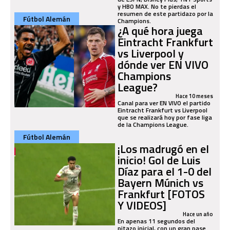
y HBO MAX. No te pierdas el
resumen de este partidazo por la
Fútbol Alemán
Champions.
¿A qué hora juega
Eintracht Frankfurt
vs Liverpool y
dónde ver EN VIVO
Champions
League?
Hace 10 meses
Canal para ver EN VIVO el partido
Eintracht Frankfurt vs Liverpool
que se realizará hoy por fase liga
de la Champions League.
Fútbol Alemán
¡Los madrugó en el
inicio! Gol de Luis
Díaz para el 1-0 del
Bayern Múnich vs
Frankfurt [FOTOS
Y VIDEOS]
Hace un año
En apenas 11 segundos del
pitazo inicial, con un gran pase