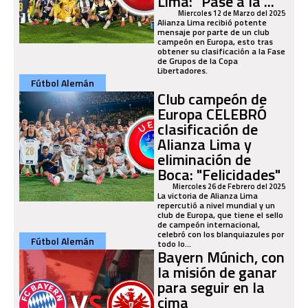
Lima: "Pase a la ..."
Miercoles 12 de Marzo del 2025
Alianza Lima recibió potente
mensaje por parte de un club
campeón en Europa, esto tras
obtener su clasificación a la Fase
de Grupos de la Copa
Libertadores.
Fútbol Alemán
Club campeón de
Europa CELEBRÓ
clasificación de
Alianza Lima y
eliminación de
Boca: "Felicidades"
Miercoles 26 de Febrero del 2025
La victoria de Alianza Lima
repercutió a nivel mundial y un
club de Europa, que tiene el sello
de campeón internacional,
celebró con los blanquiazules por
Fútbol Alemán
todo lo...
Bayern Múnich, con
la misión de ganar
para seguir en la
cima