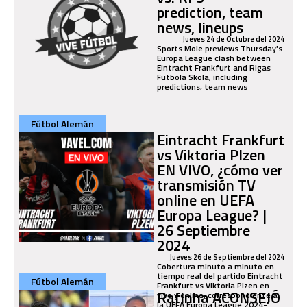
prediction, team
news, lineups
Jueves 24 de Octubre del 2024
Sports Mole previews Thursday's
Europa League clash between
Eintracht Frankfurt and Rigas
Futbola Skola, including
predictions, team news
Fútbol Alemán
Eintracht Frankfurt
vs Viktoria Plzen
EN VIVO, ¿cómo ver
transmisión TV
online en UEFA
Europa League? |
26 Septiembre
2024
Jueves 26 de Septiembre del 2024
Cobertura minuto a minuto en
tiempo real del partido Eintracht
Fútbol Alemán
Frankfurt vs Viktoria Plzen en
Rafinha ACONSEJÓ
vivo y online, correspondiente a
la UEFA Europa League 2024-