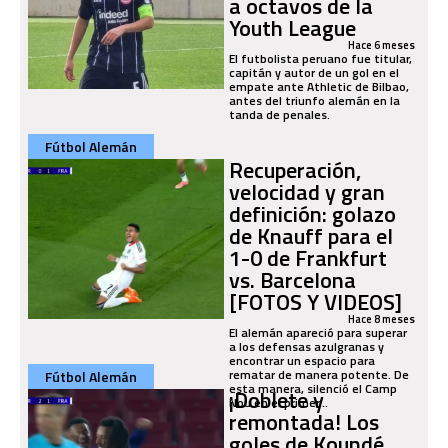
a octavos de la
Youth League
Hace 6 meses
El futbolista peruano fue titular,
capitán y autor de un gol en el
empate ante Athletic de Bilbao,
antes del triunfo alemán en la
tanda de penales.
Fútbol Alemán
Recuperación,
velocidad y gran
definición: golazo
de Knauff para el
1-0 de Frankfurt
vs. Barcelona
[FOTOS Y VIDEOS]
Hace 8 meses
El alemán apareció para superar
a los defensas azulgranas y
encontrar un espacio para
rematar de manera potente. De
Fútbol Alemán
esta manera, silenció el Camp
¡Doblete y
Nou en el primer...
remontada! Los
goles de Koundé