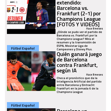
extendido:
Barcelona vs.
Frankfurt (2-1) por
Champions League
[FOTOS Y VIDEOS]
Hace 8 meses
¿Dónde se pudo ver el partido de
Barcelona vs. Frankfurt por la
Champions League? Mira el
resumen y la transmisión de
ESPN, Movistar Liga de
Fútbol Español
Campeones y Disney Plus.
Quién ganará juego
de Barcelona
contra Frankfurt,
según IA
Hace 8 meses
Checa el pronóstico que da la
Inteligencia Artificial del partido
entre Barcelona y Eintracht
Frankfurt en la jornada 6 de la
Champions League
Fútbol Español
Barcelona vs.