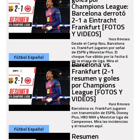
Champions League:
Barcelona derrotó
2-1 a Eintracht
Frankfurt [FOTOS
Y VIDEOS]
Hace 8 meses
Desde el Camp Nou, Barcelona
vs. Frankfurt jugaron por señal
de ESPN y Movistar Plus. El
choque fue válido por la fecha 6
Fútbol Español
de la etapa de Liga. Mira el
Barcelona vs.
resumen.
Frankfurt (2-1
resumen y goles
por Champions
League [FOTOS Y
VIDEOS]
Hace 8 meses
Barcelona vs. Frankfurt jugaron
con transmisión de ESPN, Disney
Plus, HBO MAX y Movistar Liga de
Campeones. Mira las incidencias
y el resumen aquí.
Fútbol Español
Resumen