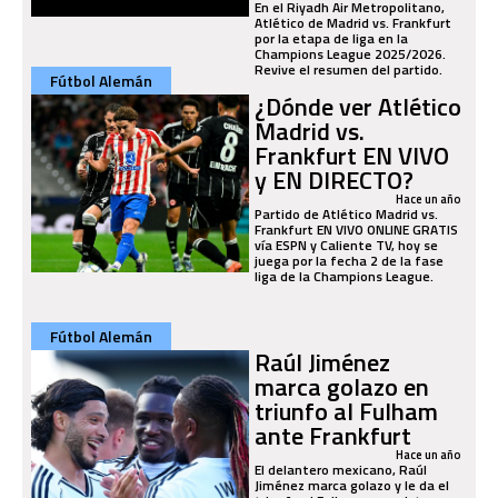
En el Riyadh Air Metropolitano,
Atlético de Madrid vs. Frankfurt
por la etapa de liga en la
Champions League 2025/2026.
Revive el resumen del partido.
Fútbol Alemán
¿Dónde ver Atlético
Madrid vs.
Frankfurt EN VIVO
y EN DIRECTO?
Hace un año
Partido de Atlético Madrid vs.
Frankfurt EN VIVO ONLINE GRATIS
vía ESPN y Caliente TV, hoy se
juega por la fecha 2 de la fase
liga de la Champions League.
Fútbol Alemán
Raúl Jiménez
marca golazo en
triunfo al Fulham
ante Frankfurt
Hace un año
El delantero mexicano, Raúl
Jiménez marca golazo y le da el