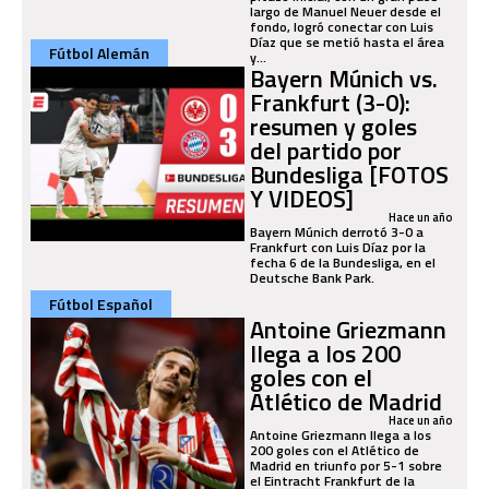
largo de Manuel Neuer desde el
fondo, logró conectar con Luis
Díaz que se metió hasta el área
Fútbol Alemán
y...
Bayern Múnich vs.
Frankfurt (3-0):
resumen y goles
del partido por
Bundesliga [FOTOS
Y VIDEOS]
Hace un año
Bayern Múnich derrotó 3-0 a
Frankfurt con Luis Díaz por la
fecha 6 de la Bundesliga, en el
Deutsche Bank Park.
Fútbol Español
Antoine Griezmann
llega a los 200
goles con el
Atlético de Madrid
Hace un año
Antoine Griezmann llega a los
200 goles con el Atlético de
Madrid en triunfo por 5-1 sobre
el Eintracht Frankfurt de la