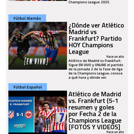
Champions League 2025.
Fútbol Alemán
¿Dónde ver Atlético
Madrid vs
Frankfurt? Partido
HOY Champions
League
Hace un año
Atlético de Madrid vs Frankfurt:
Sigue EN VIVO y ONLINE el partido
de la jornada 2 de la fase de liga
de la Champions League; conoce
a qué hora y dónde ver.
Fútbol Español
Atlético de Madrid
vs. Frankfurt (5-1
resumen y goles
por Fecha 2 de la
Champions League
[FOTOS Y VIDEOS]
Hace un año