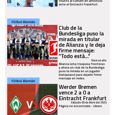
triunfo al Fulham en amistoso
ante el Eintracht Frankfurt.
Fútbol Alemán
Club de la
Bundesliga puso la
mirada en titular
de Alianza y le deja
firme mensaje:
"Todo está..."
Hace un año
Alianza Lima traspasa fronteras
y ahora un club de la Bundesliga
puso la mirada en un jugador
blanquiazul para dejarle firme
mensaje en redes.
Fútbol Alemán
Werder Bremen
vence 2 a 0 a
Eintracht Frankfurt
Sábado 05 de Abril del 2025
Página no encontrada - Libero