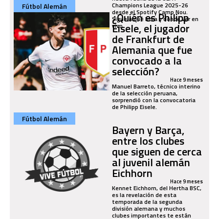
Champions League 2025-26
Fútbol Alemán
desde el Spotify Camp Nou.
¿Quién es Philipp
Sigue a qué hora y dónde ver en
Eisele, el jugador
vivo.
de Frankfurt de
Alemania que fue
convocado a la
selección?
Hace 9 meses
Manuel Barreto, técnico interino
de la selección peruana,
sorprendió con la convocatoria
de Philipp Eisele.
Fútbol Alemán
Bayern y Barça,
entre los clubes
que siguen de cerca
al juvenil alemán
Eichhorn
Hace 9 meses
Kennet Eichhorn, del Hertha BSC,
es la revelación de esta
temporada de la segunda
división alemana y muchos
clubes importantes te están