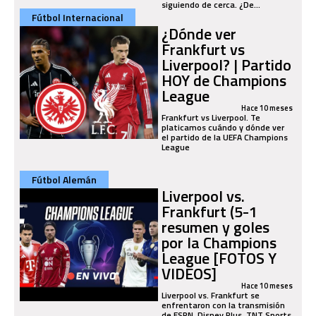
siguiendo de cerca. ¿De...
Fútbol Internacional
¿Dónde ver
Frankfurt vs
Liverpool? | Partido
HOY de Champions
League
Hace 10 meses
Frankfurt vs Liverpool. Te
platicamos cuándo y dónde ver
el partido de la UEFA Champions
League
Fútbol Alemán
Liverpool vs.
Frankfurt (5-1
resumen y goles
por la Champions
League [FOTOS Y
VIDEOS]
Hace 10 meses
Liverpool vs. Frankfurt se
enfrentaron con la transmisión
de ESPN, Disney Plus, TNT Sports