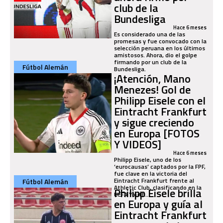
club de la
Bundesliga
Hace 6 meses
Es considerado una de las
promesas y fue convocado con la
selección peruana en los últimos
amistosos. Ahora, dio el golpe
firmando por un club de la
Fútbol Alemán
Bundesliga.
¡Atención, Mano
Menezes! Gol de
Philipp Eisele con el
Eintracht Frankfurt
y sigue creciendo
en Europa [FOTOS
Y VIDEOS]
Hace 6 meses
Philipp Eisele, uno de los
‘eurocausas’ captados por la FPF,
fue clave en la victoria del
Eintracht Frankfurt frente al
Fútbol Alemán
Athletic Club, clasificando en la
Philipp Eisele brilla
UEFA Youth...
en Europa y guía al
Eintracht Frankfurt