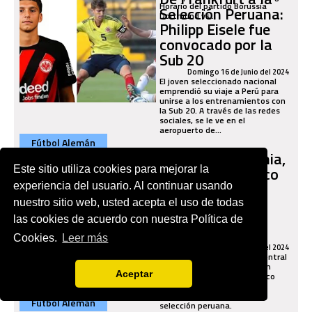
Horario del partido Borussia
Selección Peruana:
Dortmund vs...
Philipp Eisele fue
convocado por la
Sub 20
Domingo 16 de Junio del 2024
El joven seleccionado nacional
emprendió su viaje a Perú para
unirse a los entrenamientos con
la Sub 20. A través de las redes
sociales, se le ve en el
aeropuerto de...
Fútbol Alemán
Nació en Alemania,
milita en histórico
Este sitio utiliza cookies para mejorar la
club de la
experiencia del usuario. Al continuar usando
Bundesliga y
nuestro sitio web, usted acepta el uso de todas
aceptó jugar por
las cookies de acuerdo con nuestra Política de
Perú
Cookies.
Leer más
Sábado 15 de Junio del 2024
Su puesto es de defensa central
con ambos perfiles, nació en
Aceptar
Alemania y milita en histórico
club de la Bundesliga para
defender la camiseta de la
Fútbol Alemán
selección peruana.