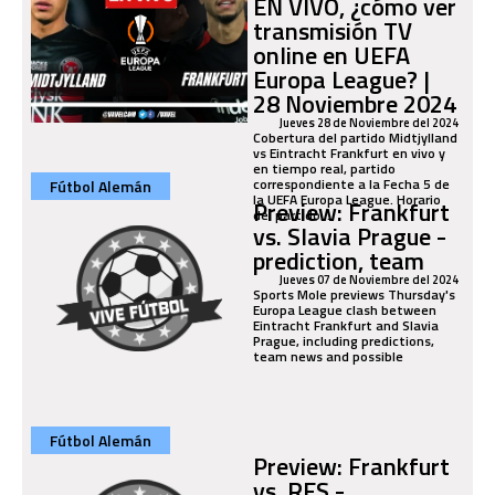
EN VIVO, ¿cómo ver
transmisión TV
online en UEFA
Europa League? |
28 Noviembre 2024
Jueves 28 de Noviembre del 2024
Cobertura del partido Midtjylland
vs Eintracht Frankfurt en vivo y
en tiempo real, partido
correspondiente a la Fecha 5 de
Fútbol Alemán
la UEFA Europa League. Horario
Preview: Frankfurt
del partido...
vs. Slavia Prague -
prediction, team
Jueves 07 de Noviembre del 2024
Sports Mole previews Thursday's
Europa League clash between
Eintracht Frankfurt and Slavia
Prague, including predictions,
team news and possible
Fútbol Alemán
Preview: Frankfurt
vs. RFS -