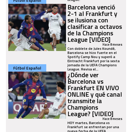
Fútbol Español
Barcelona venció
2-1 al Frankfurt y
se ilusiona con
clasificar a octavos
de la Champions
League [VIDEO]
Hace 8 meses
Con doblete de Jules Koundé,
Barcelona se hizo fuerte en el
Spotify Camp Nou y superó a
Eintracht Frankfurt por la sexta
jornada de la UEFA Champions
Fútbol Español
League. Revisa el...
¿Dónde ver
Barcelona vs
Frankfurt EN VIVO
ONLINE y qué canal
transmite la
Champions
League? [VIDEO]
Hace 8 meses
HOY martes, Barcelona vs
Frankfurt se enfrentan por una
nueva fecha de la UEFA