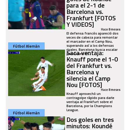
para el 2-1 de
Barcelona vs.
Frankfurt [FOTOS
Y VIDEOS]
Hace 8 meses
El defensa francés apareció dos
veces de cabeza para remontar
el marcador en el Camp Nou,
superando así a los defensas
Fútbol Alemán
rivales. Barcelona busca escalar
Saca ventaja:
posiciones en...
Knauff pone el 1-0
del Frankfurt vs.
Barcelona y
silencia el Camp
Nou [FOTOS]
Hace 8 meses
Knauff aprovechó un
contragolpe rápido para darle
ventaja al Frankfurt sobre el
Barcelona, por la Champions
League.
Fútbol Alemán
Dos goles en tres
minutos: Koundé