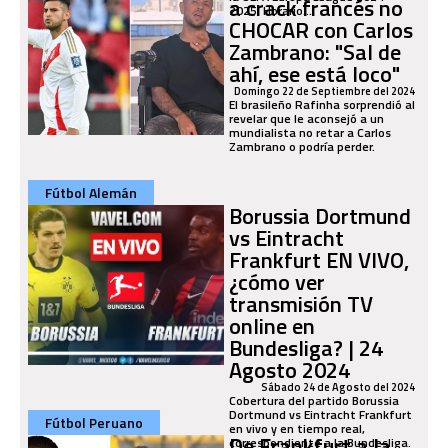
a crack francés no
2025. Horario...
CHOCAR con Carlos
Zambrano: "Sal de
ahí, ese está loco"
Domingo 22 de Septiembre del 2024
El brasileño Rafinha sorprendió al
revelar que le aconsejó a un
mundialista no retar a Carlos
Zambrano o podría perder.
Fútbol Alemán
Borussia Dortmund
vs Eintracht
Frankfurt EN VIVO,
¿cómo ver
transmisión TV
online en
Bundesliga? | 24
Agosto 2024
Sábado 24 de Agosto del 2024
Cobertura del partido Borussia
Dortmund vs Eintracht Frankfurt
Fútbol Peruano
en vivo y en tiempo real,
De Frankfurt a la
correspondiente a la Bundesliga.