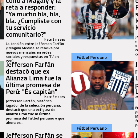
contra Magaly y la
reta a responder:
"Ya mucho bla, bla,
bla. ¿Cumpliste con
tu servicio
comunitario?"
J
Hace 2 meses
m
La tensión entre Jefferson Farfán
e
y Magaly Medina se reaviva por
c
nuevos mensajes en redes
c
sociales y respuestas en TV en
Fútbol Peruano
Perú.
Jefferson Farfán
destacó que ex
Alianza Lima fue la
última promesa de
Perú: "Es capitán"
Hace 2 meses
Jefferson Farfán, histórico
jugador de la selección peruana,
E
destacó que una exfigura de
p
Alianza Lima fue la última
M
promesa del fútbol peruano y que
f
ahora es...
p
Fútbol Peruano
Jefferson Farfán se