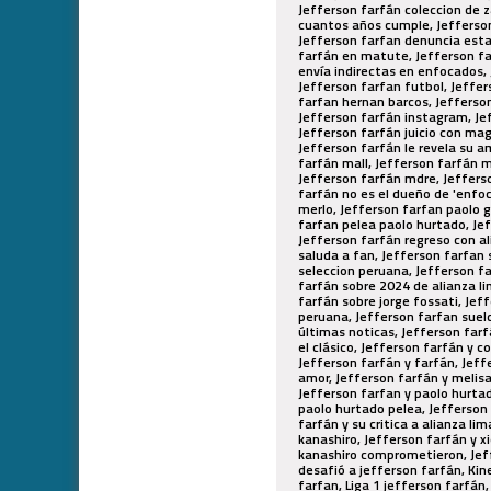
Jefferson farfán coleccion de z
cuantos años cumple, Jefferson
Jefferson farfan denuncia esta
farfán en matute, Jefferson fa
envía indirectas en enfocados, 
Jefferson farfan futbol, Jeffer
farfan hernan barcos, Jefferson
Jefferson farfán instagram, Jef
Jefferson farfán juicio con mag
Jefferson farfán le revela su 
farfán mall, Jefferson farfán 
Jefferson farfán mdre, Jefferso
farfán no es el dueño de 'enfoc
merlo, Jefferson farfan paolo g
farfan pelea paolo hurtado, Jef
Jefferson farfán regreso con al
saluda a fan, Jefferson farfan 
seleccion peruana, Jefferson fa
farfán sobre 2024 de alianza li
farfán sobre jorge fossati, Je
peruana, Jefferson farfan suel
últimas noticas, Jefferson farf
el clásico, Jefferson farfán y c
Jefferson farfán y farfán, Jeff
amor, Jefferson farfán y melisa
Jefferson farfan y paolo hurta
paolo hurtado pelea, Jefferson 
farfán y su critica a alianza li
kanashiro, Jefferson farfán y x
kanashiro comprometieron, Jeffe
desafió a jefferson farfán, Kin
farfan, Liga 1 jefferson farfá