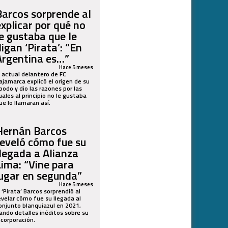
Barcos sorprende al
explicar por qué no
le gustaba que le
igan ‘Pirata’: “En
Argentina es…”
Hace 5 meses
l actual delantero de FC
ajamarca explicó el origen de su
podo y dio las razones por las
uales al principio no le gustaba
ue lo llamaran así.
Hernán Barcos
reveló cómo fue su
llegada a Alianza
Lima: “Vine para
jugar en segunda”
Hace 5 meses
l ‘Pirata’ Barcos sorprendió al
evelar cómo fue su llegada al
onjunto blanquiazul en 2021,
ando detalles inéditos sobre su
ncorporación.