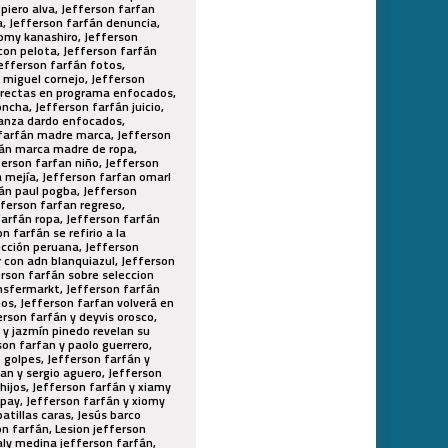
piero alva, Jefferson farfan
, Jefferson farfán denuncia,
iomy kanashiro, Jefferson
con pelota, Jefferson farfán
Jefferson farfán fotos,
 miguel cornejo, Jefferson
ndirectas en programa enfocados,
ncha, Jefferson farfán juicio,
 lanza dardo enfocados,
n farfán madre marca, Jefferson
fán marca madre de ropa,
ferson farfan niño, Jefferson
a mejía, Jefferson farfan omarl
fán paul pogba, Jefferson
fferson farfan regreso,
farfán ropa, Jefferson farfán
 farfán se refirio a la
lección peruana, Jefferson
r con adn blanquiazul, Jefferson
erson farfán sobre seleccion
ansfermarkt, Jefferson farfán
eos, Jefferson farfan volverá en
erson farfán y deyvis orosco,
 y jazmín pinedo revelan su
son farfan y paolo guerrero,
 golpes, Jefferson farfán y
an y sergio aguero, Jefferson
 hijos, Jefferson farfán y xiamy
mpay, Jefferson farfán y xiomy
atillas caras, Jesús barco
on farfán, Lesion jefferson
aly medina jefferson farfán,