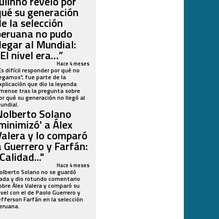
Julinho reveló por
qué su generación
de la selección
peruana no pudo
llegar al Mundial:
“El nivel era…”
Hace 4 meses
Es difícil responder por qué no
legamos", fue parte de la
xplicación que dio la leyenda
imense tras la pregunta sobre
or qué su generación no llegó al
undial.
Nolberto Solano
'minimizó' a Álex
Valera y lo comparó
a Guerrero y Farfán:
Calidad..."
Hace 4 meses
olberto Solano no se guardó
ada y dio rotundo comentario
obre Álex Valera y comparó su
ivel con el de Paolo Guerrero y
efferson Farfán en la selección
eruana.