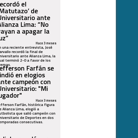
recordó el
‘Matutazo’ de
Universitario ante
Alianza Lima: “No
vayan a apagar la
luz”
Hace 3 meses
n una reciente entrevista, José
arvallo recordó la final de
niversitario ante Alianza Lima, la
ual terminó 2-0 a favor de los
remas.
Jefferson Farfán se
rindió en elogios
ante campeón con
Universitario: "Mi
jugador"
Hace 3 meses
efferson Farfán, histórica figura
e Alianza Lima, elogió a
utbolista que salió campeón con
niversitario de Deportes en dos
emporadas consecutivas.