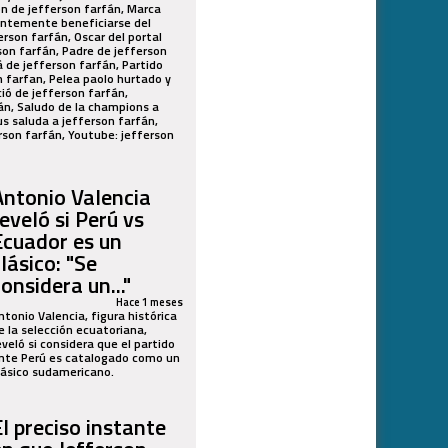
on de jefferson farfán, Marca
jantemente beneficiarse del
rson farfán, Oscar del portal
son farfán, Padre de jefferson
á de jefferson farfán, Partido
n farfan, Pelea paolo hurtado y
ió de jefferson farfán,
fán, Saludo de la champions a
us saluda a jefferson farfán,
erson farfán, Youtube: jefferson
Antonio Valencia
reveló si Perú vs
Ecuador es un
lásico: "Se
onsidera un..."
Hace 1 meses
ntonio Valencia, figura histórica
e la selección ecuatoriana,
eveló si considera que el partido
nte Perú es catalogado como un
lásico sudamericano.
El preciso instante