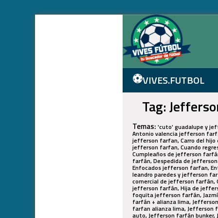
⚽
VIVES.FUTBOL
Tag: Jefferso
Temas:
'cuto' guadalupe y je
Antonio valencia jefferson farf
jefferson farfan, Carro del hijo
jefferson farfan, Cuando regre
Cumpleaños de jefferson farfán
farfán, Despedida de jefferson
Enfocados jefferson farfan, Ent
leandro paredes y jefferson farf
comercial de jefferson farfán, 
jefferson farfán, Hija de jeffer
foquita jefferson farfán, Jazmí
farfán + alianza lima, Jefferso
farfan alianza lima, Jefferson 
auto, Jefferson farfán bunker, 