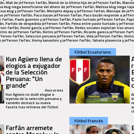
án, Mall de jefferson farfán, Mamá de la última hija de jefferson farfán, Mansi
sa klug niega beneficiarse del dinero de jefferson farfán, Melissa klug niega ta
issa klug y jefferson farfán, Memphis depay y jefferson farfan, Mensaje de jeffe
vo jefferson farfán, Paco bazan jefferson farfan, Paco bazán responde a jeffer
n farfan, Paolo guerrero y jefferson farfán, Paolo hurtado jefferson farfan, Pap
án, Partido de despedida jefferson farfán, Pelea entre paolo hurtado y jefferso
rson farfán, Raziel garcía a jefferson farfán, Redes sociales explotan tras anunc
tiro de jefferson farfán, Retiro jefferson farfán, Ricardo gareca jefferson far
fferson farfán, Seleccion peruana jefferson farfan, Vida jefferson farfán, Viníci
de jefferson farfan, Xiomy kanashiro y jefferson farfán, Yahaira plasencia y jeff
Fútbol Ecuatoriano
Kun Agüero llena de
elogios a exjugador
de la Selección
Peruana: "Un
c
grande"
c
Hace un mes
Kun Agüero no dudó elogiar a
A
leyenda de la selección peruana y
d
también destacó su nueva
r
faceta tras retirarse del fútbol.
a
c
Fútbol Francés
Farfán arremete