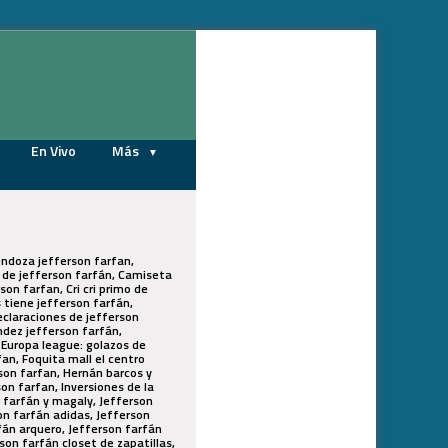
06/08/2026
En Vivo
Más
endoza jefferson farfan,
s de jefferson farfán, Camiseta
son farfan, Cri cri primo de
 tiene jefferson farfán,
eclaraciones de jefferson
ndez jefferson farfán,
 Europa league: golazos de
fan, Foquita mall el centro
son farfan, Hernán barcos y
son farfan, Inversiones de la
n farfán y magaly, Jefferson
on farfán adidas, Jefferson
fán arquero, Jefferson farfán
son farfán closet de zapatillas,