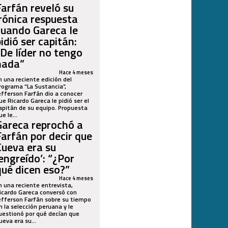
Farfán reveló su
irónica respuesta
cuando Gareca le
idió ser capitán:
“De líder no tengo
nada”
Hace 4 meses
n una reciente edición del
rograma “La Sustancia”,
efferson Farfán dio a conocer
ue Ricardo Gareca le pidió ser el
apitán de su equipo. Propuesta
ue le...
Gareca reprochó a
Farfán por decir que
Cueva era su
‘engreído’: “¿Por
qué dicen eso?”
Hace 4 meses
n una reciente entrevista,
icardo Gareca conversó con
efferson Farfán sobre su tiempo
n la selección peruana y le
uestionó por qué decían que
ueva era su...