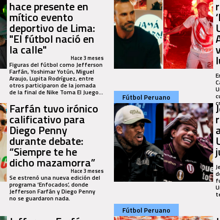
hace presente en
mítico evento
deportivo de Lima:
"El fútbol nació en
la calle"
Hace 3 meses
Figuras del fútbol como Jefferson
Farfán, Yoshimar Yotún, Miguel
E
Araujo, Lupita Rodríguez, entre
C
otros participaron de la jornada
U
de la final de Nike Toma El Juego...
c
Fútbol Peruano
c
Farfán tuvo irónico
calificativo para
Diego Penny
durante debate:
“Siempre te he
dicho mazamorra”
J
Hace 3 meses
d
Se estrenó una nueva edición del
f
programa ‘Enfocados’, donde
U
Jefferson Farfán y Diego Penny
t
no se guardaron nada.
Fútbol Peruano