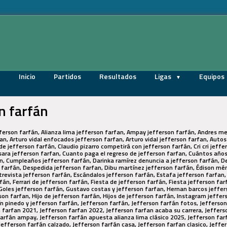
Inicio
Partidos
Resultados
Ligas
Equipos
n farfán
fferson farfán, Alianza lima jefferson farfan, Ampay jefferson farfán, Andres m
an, Arturo vidal enfocados jefferson farfan, Arturo vidal jefferson farfan, Auto
 de jefferson farfán, Claudio pizarro competirá con jefferson farfán, Cri cri jeffer
sara jefferson farfan, Cuanto paga el regreso de jefferson farfan, Cuántos años
, Cumpleaños jefferson farfán, Darinka ramírez denuncia a jefferson farfán, D
 farfán, Despedida jefferson farfan, Dibu martínez jefferson farfán, Édison mé
revista jefferson farfán, Escándalos jefferson farfán, Estafa jefferson farfan,
án, Ferrari de jefferson farfán, Fiesta de jefferson farfán, Fiesta jefferson far
Goles jefferson farfán, Gustavo costas y jefferson farfan, Hernan barcos jeffer
son farfan, Hijo de jefferson farfán, Hijos de jefferson farfán, Instagram jeffer
n pinedo y jefferson farfán, Jefferson farfán, Jefferson farfán fotos, Jefferso
n farfan 2021, Jefferson farfan 2022, Jefferson farfan acaba su carrera, Jeffers
farfán ampay, Jefferson farfán apuesta alianza lima clásico 2025, Jefferson far
Jefferson farfán calzado, Jefferson farfán casa, Jefferson farfan clasico, Jeffer