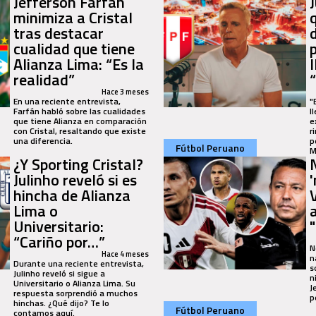
Jefferson Farfán
minimiza a Cristal
tras destacar
cualidad que tiene
Alianza Lima: “Es la
realidad”
Hace 3 meses
En una reciente entrevista,
"
Farfán habló sobre las cualidades
l
que tiene Alianza en comparación
e
con Cristal, resaltando que existe
r
una diferencia.
p
Fútbol Peruano
M
¿Y Sporting Cristal?
Julinho reveló si es
hincha de Alianza
Lima o
Universitario:
"
“Cariño por…”
N
Hace 4 meses
n
Durante una reciente entrevista,
s
Julinho reveló si sigue a
n
Universitario o Alianza Lima. Su
J
respuesta sorprendió a muchos
p
hinchas. ¿Qué dijo? Te lo
Fútbol Peruano
contamos aquí.