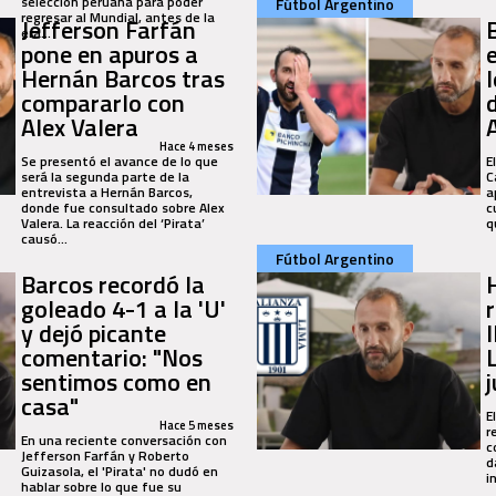
selección peruana para poder
Fútbol Argentino
regresar al Mundial, antes de la
Jefferson Farfán
era...
pone en apuros a
Hernán Barcos tras
compararlo con
d
Alex Valera
Hace 4 meses
Se presentó el avance de lo que
E
será la segunda parte de la
C
entrevista a Hernán Barcos,
a
donde fue consultado sobre Alex
c
Valera. La reacción del ‘Pirata’
q
causó...
Fútbol Argentino
Barcos recordó la
goleado 4-1 a la 'U'
y dejó picante
comentario: "Nos
sentimos como en
casa"
E
Hace 5 meses
r
En una reciente conversación con
c
Jefferson Farfán y Roberto
d
Guizasola, el 'Pirata' no dudó en
i
hablar sobre lo que fue su