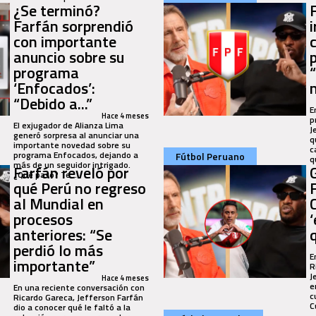
¿Se terminó?
Farfán sorprendió
con importante
anuncio sobre su
p
programa
‘Enfocados’:
“Debido a...”
E
Hace 4 meses
p
El exjugador de Alianza Lima
J
generó sorpresa al anunciar una
q
importante novedad sobre su
c
programa Enfocados, dejando a
Fútbol Peruano
q
más de un seguidor intrigado.
Farfán reveló por
¿Qué pasó? Te...
qué Perú no regreso
al Mundial en
procesos
anteriores: “Se
perdió lo más
E
importante”
R
J
Hace 4 meses
e
En una reciente conversación con
c
Ricardo Gareca, Jefferson Farfán
C
dio a conocer qué le faltó a la