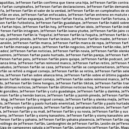
apatillas, Jefferson farfán confirma que tiene una hija, Jefferson farfán contra 
 farfan cumpleaños, Jefferson farfan declaraciones, Jefferson farfán demanda
fa, Jefferson farfán el valor de la verdad, Jefferson farfán en cumpleaños de x
rfán en vivo, Jefferson farfan enfocados, Jefferson farfan entreno en matute 
Jefferson farfan exparejas, Jefferson farfan fiesta, Jefferson farfán fortuna, 
son farfán futbolista, Jefferson farfán guadalupe, Jefferson farfán habló sobre
 farfan hijos, Jefferson farfán hoy, Jefferson farfan idolo, Jefferson farfán i
ferson farfán intagram, Jefferson farfán ivana yturbe, Jefferson farfán jairo co
aly, Jefferson farfán la 'foquita', Jefferson farfán la foquita, Jefferson farfán
amor a jazmín pinedo, Jefferson farfan lesion, Jefferson farfán madre, Jefferso
mansión, Jefferson farfán marca, Jefferson farfán marca de ropa, Jefferson far
n farfán mensaje a paco, Jefferson farfán negocios, Jefferson farfán nike, Jef
ados', Jefferson farfan noticias, Jefferson farfán novia, Jefferson farfán olenk
uerrero, Jefferson farfan paolo hurtado, Jefferson farfán pareja, Jefferson far
ferson farfan peru, Jefferson farfán piero quispe, Jefferson farfán podcast, Je
ianza lima, Jefferson farfan reimond manco, Jefferson farfan retiro, Jefferson 
saludos, Jefferson farfán se casa, Jefferson farfán se comprometieron, Jefferson
rfán se refirió a miguel cornejo, Jefferson farfán se retira, Jefferson farfán se
ma, Jefferson farfan sobre alianza lima, Jefferson farfán sobre el último jugado
fferson farfán sobre miguel cornejo, Jefferson farfán sobre reimond manco, Jeff
do, Jefferson farfán tiene hongos, Jefferson farfán tiktok, Jefferson farfán tr
án últimas noticias, Jefferson farfán últimas noticias hoy, Jefferson farfan vid
oki gonzáles, Jefferson farfán y cuto guadalupe, Jefferson farfán y darinka, Jeff
erson farfán y hernán barcos, Jefferson farfán y jazmín pinedo, Jefferson farfán
 klug, Jefferson farfán y miguel cornejo, Jefferson farfán y olenka mejía, Jeffer
do, Jefferson farfán y paolo hurtado enemitad, Jefferson farfán y paolo hurtado
farfán y roberto guizasola, Jefferson farfán y samahara lobaton, Jefferson farf
ma, Jefferson farfán y su mall, Jefferson farfán y su novia, Jefferson farfán y sus
iomy, Jefferson farfán y xiomy kanashiro, Jefferson farfán y xiomy kanashiro a
rson farfán y yahaira, Jefferson farfán yahaira plasencia, Jefferson farfán zap
esiólogo de jefferson farfán, Lamborghini de jefferson farfán, Lesión de jeffers
n, Liga de campeones saluda a jefferson farfán, Lokomotiv jefferson farfán, Mag