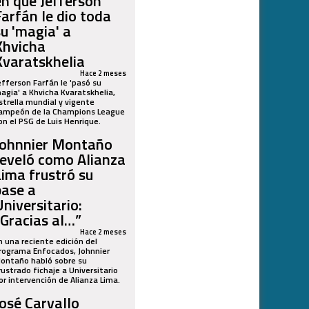
en que Jefferson
Farfán le dio toda
su 'magia' a
Khvicha
Kvaratskhelia
Hace 2 meses
efferson Farfán le 'pasó su
agia' a Khvicha Kvaratskhelia,
strella mundial y vigente
ampeón de la Champions League
on el PSG de Luis Henrique.
Johnnier Montaño
reveló como Alianza
Lima frustró su
pase a
Universitario:
“Gracias al…”
Hace 2 meses
n una reciente edición del
rograma Enfocados, Johnnier
ontaño habló sobre su
rustrado fichaje a Universitario
or intervención de Alianza Lima.
José Carvallo