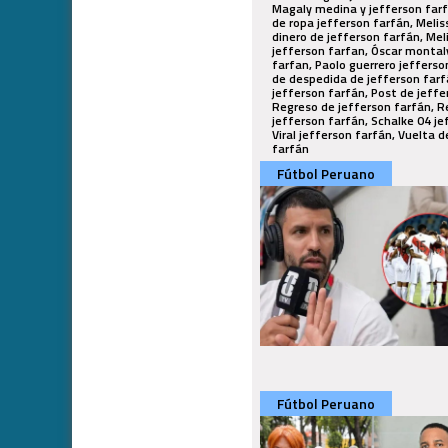
Magaly medina y jefferson farf
de ropa jefferson farfán, Melis
dinero de jefferson farfán, Mel
jefferson farfan, Óscar montal
farfan, Paolo guerrero jefferso
de despedida de jefferson farf
jefferson farfán, Post de jeffe
Regreso de jefferson farfán, Re
jefferson farfán, Schalke 04 je
Viral jefferson farfán, Vuelta 
farfán
Fútbol Peruano
Fútbol Peruano