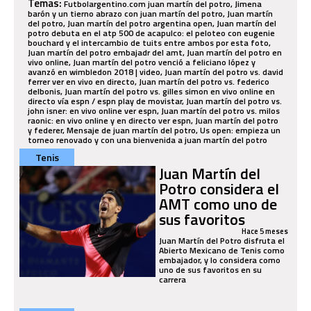
Temas:
Futbolargentino.com juan martín del potro, Jimena
barón y un tierno abrazo con juan martín del potro, Juan martín
del potro, Juan martín del potro argentina open, Juan martín del
potro debuta en el atp 500 de acapulco: el peloteo con eugenie
bouchard y el intercambio de tuits entre ambos por esta foto,
Juan martín del potro embajadr del amt, Juan martín del potro en
vivo online, Juan martín del potro venció a feliciano lópez y
avanzó en wimbledon 2018 | video, Juan martín del potro vs. david
ferrer ver en vivo en directo, Juan martín del potro vs. federico
delbonis, Juan martín del potro vs. gilles simon en vivo online en
directo vía espn / espn play de movistar, Juan martín del potro vs.
john isner: en vivo online ver espn, Juan martín del potro vs. milos
raonic: en vivo online y en directo ver espn, Juan martín del potro
y federer, Mensaje de juan martín del potro, Us open: empieza un
torneo renovado y con una bienvenida a juan martín del potro
Tenis
Juan Martín del
Potro considera el
AMT como uno de
sus favoritos
Hace 5 meses
Juan Martín del Potro disfruta el
Abierto Mexicano de Tenis como
embajador, y lo considera como
uno de sus favoritos en su
carrera