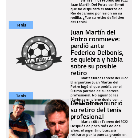
Viernes 11 de Febrero del 2022
Juan Martín Del Potro confirmó
que no disputará el Abierto de
Río de Janeiro por lesión en su
rodilla. ¿Fue su retiro definitivo
del tenis?
Tenis
Juan Martín del
Potro conmueve:
perdió ante
Federico Delbonis,
se quiebra y habla
sobre su posible
retiro
Martes 08 de Febrero del 2022
El argentino Juan Martín del
Potro jugó el que podría ser el
último partido de su carrera
profesional. No aguantó las
Tenis
lágrimas en pleno duelo con
Del Potro anunció
Federico Delbonis.
su retiro del tenis
profesional
Martes 08 de Febrero del 2022
Después de poco más de dos
años, el argentino buscará
retirarse por la puerta grande en