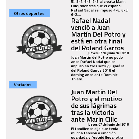
5), 5-7, 6-3, 7-5 al croata Marin
Cilic; mientras que el español
Rafael Nadal se impuso 4-6, 6-3,
Otros deportes
6-2,...
Rafael Nadal
venció a Juan
Martín Del Potro y
está en otra final
del Roland Garros
Jueves 07 de Junio del 2018
Juan Martín del Potro no pudo
ante Rafael Nadal que se
impuso en tres sets y jugará la
del Roland Garros 2018 el
doming ante ante Dominic
Thiem.
Variados
Juan Martín Del
Potro y el motivo
de sus lágrimas
tras la victoria
ante Marin Cilic
Jueves 07 de Junio del 2018
El tandilense dijo que tenía
mucha tensión y emoción
guardada y festejó llegar otra