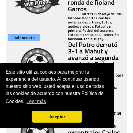
ronda de Roland
Garros
Martes 29 de Mayo del 2018
Infobae Deportes con las
noticias deportivas, fotos,
audios y videos. Futbol de
primera, Futbol del ascenso,
futbol internacional, selección
Baloncesto
nacional, tenis, rugby,...
Del Potro derrotó
3-1 a Mahut y
avanzó a segunda
ronda de Roland
Garros
Este sitio utiliza cookies para mejorar la
Martes 29 de Mayo del 2018
experiencia del usuario. Al continuar usando
El argentino Juan Martín del
Potro derrotó 3-1 a Nicolás
nuestro sitio web, usted acepta el uso de todas
Mahut en la primera ronda de
Roland Garros 2018
las cookies de acuerdo con nuestra Política de
Cookies.
Leer más
Otros deportes
Continúa audiencia
por delito de
Aceptar
concusión contra
excontralor Carlos