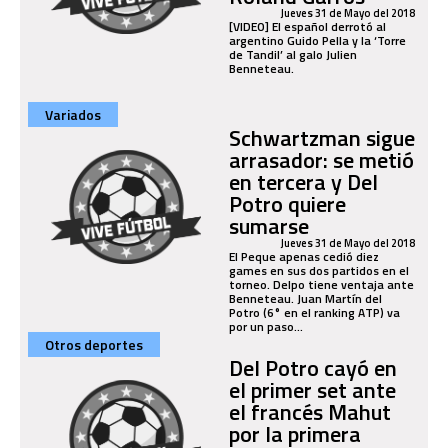
Jueves 31 de Mayo del 2018
[VIDEO] El español derrotó al
argentino Guido Pella y la ‘Torre
de Tandil’ al galo Julien
Benneteau.
Variados
Schwartzman sigue
arrasador: se metió
en tercera y Del
Potro quiere
sumarse
Jueves 31 de Mayo del 2018
El Peque apenas cedió diez
games en sus dos partidos en el
torneo. Delpo tiene ventaja ante
Benneteau. Juan Martín del
Potro (6° en el ranking ATP) va
por un paso...
Otros deportes
Del Potro cayó en
el primer set ante
el francés Mahut
por la primera