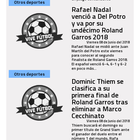
Otros deportes
Rafael Nadal
venció a Del Potro
y va por su
undécimo Roland
Garros 2018
Viernes 08 de Junio del 2018
Rafael Nadal se midió ante Juan
Martín del Potro este viernes
para conocer al segundo
finalista de Roland Garros 2018.
El español venció 6-4, 6-1 y 6-2
en poco más...
Otros deportes
Dominic Thiem se
clasifica a su
primera final de
Roland Garros tras
eliminar a Marco
Cecchinato
Viernes 08 de Junio del 2018
Thiem buscará el domingo su
primer título de Grand Slam ante
el ganador del duelo entre el
número 1 del mundo, Rafa