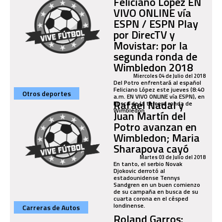
Feliciano López EN
VIVO ONLINE vía
ESPN / ESPN Play
por DirecTV y
Movistar: por la
segunda ronda de
Wimbledon 2018
Miercoles 04 de Julio del 2018
Del Potro enfrentará al español
Feliciano López este jueves (8:40
Otros deportes
a.m. EN VIVO ONLINE vía ESPN), en
Rafael Nadal y
busca de la tercera ronda de
Wimbledon
Juan Martín del
Potro avanzan en
Wimbledon; Maria
Sharapova cayó
Martes 03 de Julio del 2018
En tanto, el serbio Novak
Djokovic derrotó al
estadounidense Tennys
Sandgren en un buen comienzo
de su campaña en busca de su
cuarta corona en el césped
londinense.
Carreras de Autos
Roland Garros: