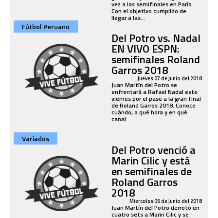
vez a las semifinales en París.
Con el objetivo cumplido de
llegar a las...
Fútbol Peruano
Del Potro vs. Nadal
EN VIVO ESPN:
semifinales Roland
Garros 2018
Jueves 07 de Junio del 2018
Juan Martín del Potro se
enfrentará a Rafael Nadal este
viernes por el pase a la gran final
de Roland Garros 2018. Conoce
cuándo, a qué hora y en qué
canal
Variados
Del Potro venció a
Marin Cilic y está
en semifinales de
Roland Garros
2018
Miercoles 06 de Junio del 2018
Juan Martín del Potro derrotó en
cuatro sets a Marin Cilic y se