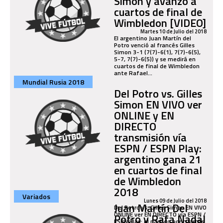
Simon y avanzó a
cuartos de final de
Wimbledon [VIDEO]
Martes 10 de Julio del 2018
El argentino Juan Martín del
Potro venció al francés Gilles
Simon 3-1 (7(7)-6(1), 7(7)-6(5),
5-7, 7(7)-6(5)) y se medirá en
cuartos de final de Wimbledon
ante Rafael...
Mundial Rusia 2018
Del Potro vs. Gilles
Simon EN VIVO ver
ONLINE y EN
DIRECTO
transmisión vía
ESPN / ESPN Play:
argentino gana 21
en cuartos de final
de Wimbledon
2018
Variados
Lunes 09 de Julio del 2018
Juan Martín Del
Del Potro vs. Gilles Simon EN VIVO
ONLINE ver EN DIRECTO vía ESPN /
Potro y Rafa Nadal
ESPN Play: el partido por cuartos