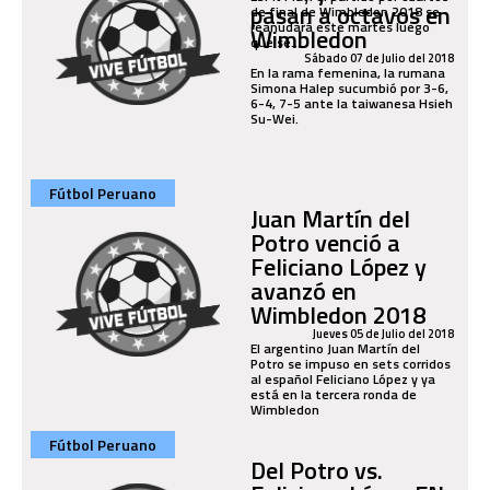
pasan a octavos en
de final de Wimbledon 2018 se
reanudará este martes luego
Wimbledon
que se...
Sábado 07 de Julio del 2018
En la rama femenina, la rumana
Simona Halep sucumbió por 3-6,
6-4, 7-5 ante la taiwanesa Hsieh
Su-Wei.
Fútbol Peruano
Juan Martín del
Potro venció a
Feliciano López y
avanzó en
Wimbledon 2018
Jueves 05 de Julio del 2018
El argentino Juan Martín del
Potro se impuso en sets corridos
al español Feliciano López y ya
está en la tercera ronda de
Wimbledon
Fútbol Peruano
Del Potro vs.