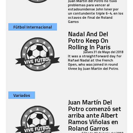
Juan Martín del Potro no tuvo
problemas para vencer al
estadounidense John Isner por
un contundente triple 6-4, en los
octavos de final de Roland
Garros
Fútbol Internacional
Nadal And Del
Potro Keep On
Rolling In Paris
Jueves 31 de Mayo del 2018
It was a straightforward day for
Rafael Nadal at the French
Open, who was joined in round
three by Juan Martin del Potro.
Variados
Juan Martín Del
Potro comenzó set
arriba ante Albert
Ramos Viñolas en
Roland Garros