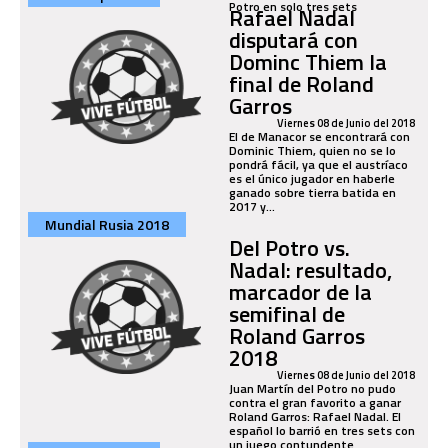
Potro en solo tres sets
Rafael Nadal
disputará con
Dominc Thiem la
final de Roland
Garros
Viernes 08 de Junio del 2018
El de Manacor se encontrará con
Dominic Thiem, quien no se lo
pondrá fácil, ya que el austríaco
es el único jugador en haberle
ganado sobre tierra batida en
2017 y...
Mundial Rusia 2018
Del Potro vs.
Nadal: resultado,
marcador de la
semifinal de
Roland Garros
2018
Viernes 08 de Junio del 2018
Juan Martín del Potro no pudo
contra el gran favorito a ganar
Roland Garros: Rafael Nadal. El
español lo barrió en tres sets con
un juego contundente