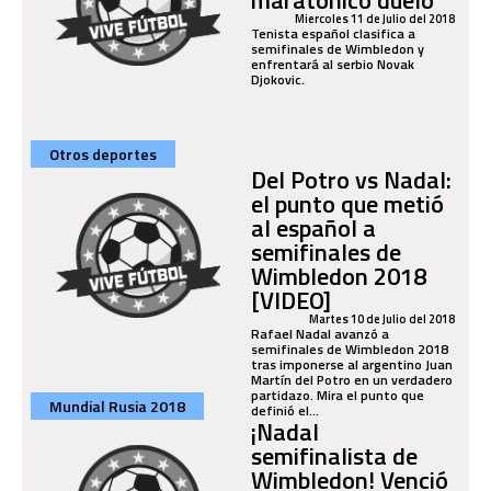
Miercoles 11 de Julio del 2018
Tenista español clasifica a
semifinales de Wimbledon y
enfrentará al serbio Novak
Djokovic.
Otros deportes
Del Potro vs Nadal:
el punto que metió
al español a
semifinales de
Wimbledon 2018
[VIDEO]
Martes 10 de Julio del 2018
Rafael Nadal avanzó a
semifinales de Wimbledon 2018
tras imponerse al argentino Juan
Martín del Potro en un verdadero
partidazo. Mira el punto que
Mundial Rusia 2018
definió el...
¡Nadal
semifinalista de
Wimbledon! Venció