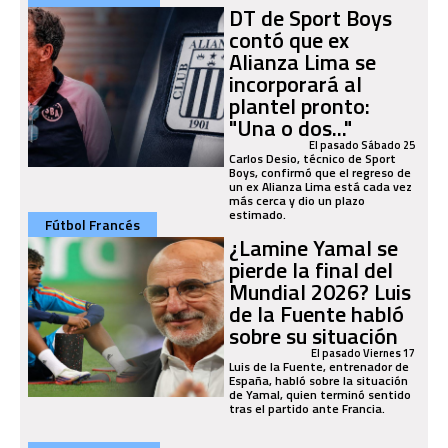
DT de Sport Boys
contó que ex
Alianza Lima se
incorporará al
plantel pronto:
"Una o dos..."
El pasado Sábado 25
Carlos Desio, técnico de Sport
Boys, confirmó que el regreso de
un ex Alianza Lima está cada vez
más cerca y dio un plazo
estimado.
Fútbol Francés
¿Lamine Yamal se
pierde la final del
Mundial 2026? Luis
de la Fuente habló
sobre su situación
El pasado Viernes 17
Luis de la Fuente, entrenador de
España, habló sobre la situación
de Yamal, quien terminó sentido
tras el partido ante Francia.