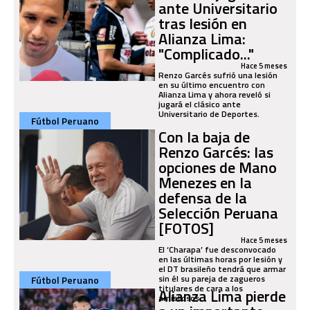
ante Universitario
tras lesión en
Alianza Lima:
"Complicado..."
Hace 5 meses
Renzo Garcés sufrió una lesión
en su último encuentro con
Alianza Lima y ahora reveló si
jugará el clásico ante
Universitario de Deportes.
Fútbol Peruano
Con la baja de
Renzo Garcés: las
opciones de Mano
Menezes en la
defensa de la
Selección Peruana
[FOTOS]
Hace 5 meses
El ‘Charapa’ fue desconvocado
en las últimas horas por lesión y
el DT brasileño tendrá que armar
sin él su pareja de zagueros
Fútbol Peruano
titulares de cara a los
Alianza Lima pierde
amistosos...