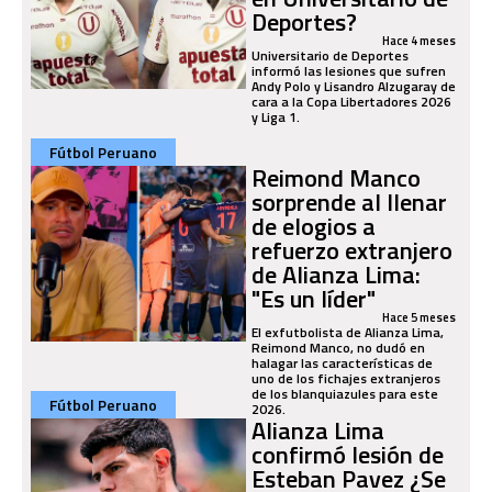
Deportes?
Hace 4 meses
Universitario de Deportes
informó las lesiones que sufren
Andy Polo y Lisandro Alzugaray de
cara a la Copa Libertadores 2026
y Liga 1.
Fútbol Peruano
Reimond Manco
sorprende al llenar
de elogios a
refuerzo extranjero
de Alianza Lima:
"Es un líder"
Hace 5 meses
El exfutbolista de Alianza Lima,
Reimond Manco, no dudó en
halagar las características de
uno de los fichajes extranjeros
de los blanquiazules para este
Fútbol Peruano
2026.
Alianza Lima
confirmó lesión de
Esteban Pavez ¿Se