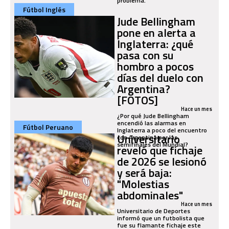
problema.
Fútbol Inglés
Jude Bellingham
pone en alerta a
Inglaterra: ¿qué
pasa con su
hombro a pocos
días del duelo con
Argentina?
[FOTOS]
Hace un mes
¿Por qué Jude Bellingham
encendió las alarmas en
Fútbol Peruano
Inglaterra a poco del encuentro
Universitario
con Argentina por las
semifinales del Mundial?
reveló que fichaje
de 2026 se lesionó
y será baja:
"Molestias
abdominales"
Hace un mes
Universitario de Deportes
informó que un futbolista que
fue su flamante fichaje este