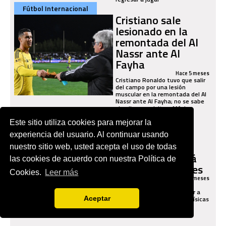
Fútbol Internacional
Cristiano sale
lesionado en la
remontada del Al
Nassr ante Al
Fayha
Hace 5 meses
Cristiano Ronaldo tuvo que salir
del campo por una lesión
muscular en la remontada del Al
Nassr ante Al Fayha; no se sabe
si peligra su visita a México
Este sitio utiliza cookies para mejorar la
Fútbol Mexicano
Henry Martín se
experiencia del usuario. Al continuar usando
resiente de su
nuestro sitio web, usted acepta el uso de todas
lesión y no podrá
las cookies de acuerdo con nuestra Política de
enfrentar a Tigres
Cookies.
Leer más
Hace 5 meses
Henry Martín, delantero del
América, no podrá enfrentar a
Tigres debido a molestias físicas
Aceptar
que vuelven a dejarlo sin
minutos