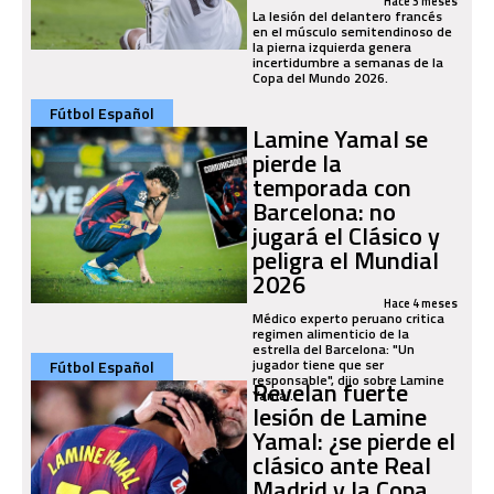
Hace 3 meses
La lesión del delantero francés
en el músculo semitendinoso de
la pierna izquierda genera
incertidumbre a semanas de la
Copa del Mundo 2026.
Fútbol Español
Lamine Yamal se
pierde la
temporada con
Barcelona: no
jugará el Clásico y
peligra el Mundial
2026
Hace 4 meses
Médico experto peruano critica
regimen alimenticio de la
estrella del Barcelona: "Un
jugador tiene que ser
Fútbol Español
responsable", dijo sobre Lamine
Revelan fuerte
Yamal.
lesión de Lamine
Yamal: ¿se pierde el
clásico ante Real
Madrid y la Copa