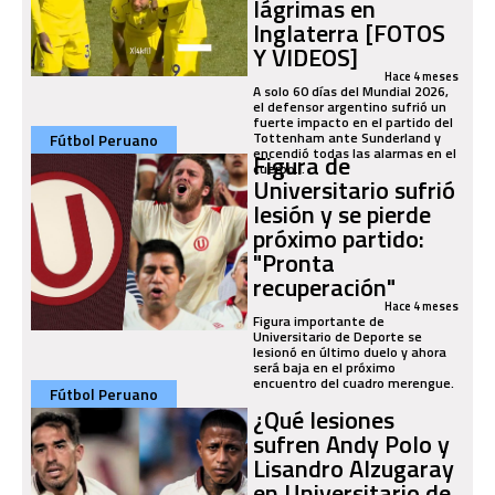
lágrimas en
Inglaterra [FOTOS
Y VIDEOS]
Hace 4 meses
A solo 60 días del Mundial 2026,
el defensor argentino sufrió un
fuerte impacto en el partido del
Tottenham ante Sunderland y
Fútbol Peruano
encendió todas las alarmas en el
Figura de
cuerpo...
Universitario sufrió
lesión y se pierde
próximo partido:
"Pronta
recuperación"
Hace 4 meses
Figura importante de
Universitario de Deporte se
lesionó en último duelo y ahora
será baja en el próximo
encuentro del cuadro merengue.
Fútbol Peruano
¿Qué lesiones
sufren Andy Polo y
Lisandro Alzugaray
en Universitario de