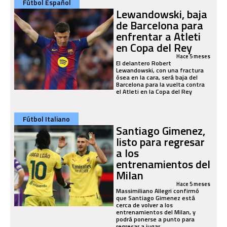
Fútbol Español
Lewandowski, baja
de Barcelona para
enfrentar a Atleti
en Copa del Rey
Hace 5 meses
El delantero Robert
Lewandowski, con una fractura
ósea en la cara, será baja del
Barcelona para la vuelta contra
el Atleti en la Copa del Rey
Fútbol Italiano
Santiago Gimenez,
listo para regresar
a los
entrenamientos del
Milan
Hace 5 meses
Massimiliano Allegri confirmó
que Santiago Gimenez está
cerca de volver a los
entrenamientos del Milan, y
podrá ponerse a punto para
regresar a jugar