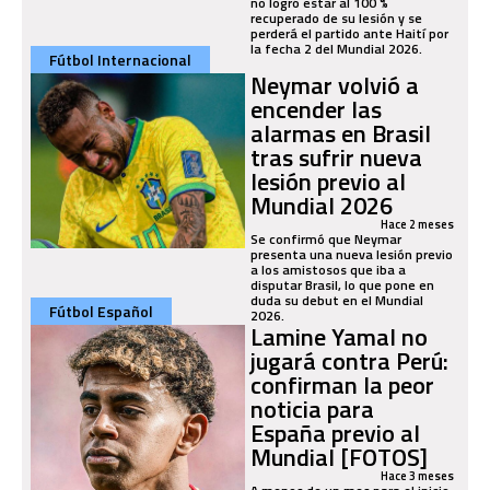
no logró estar al 100 %
recuperado de su lesión y se
perderá el partido ante Haití por
la fecha 2 del Mundial 2026.
Fútbol Internacional
Neymar volvió a
encender las
alarmas en Brasil
tras sufrir nueva
lesión previo al
Mundial 2026
Hace 2 meses
Se confirmó que Neymar
presenta una nueva lesión previo
a los amistosos que iba a
disputar Brasil, lo que pone en
duda su debut en el Mundial
Fútbol Español
2026.
Lamine Yamal no
jugará contra Perú:
confirman la peor
noticia para
España previo al
Mundial [FOTOS]
Hace 3 meses