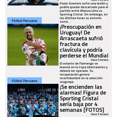
Paolo Guerrero sufre una lesión y
podría quedar descartado para el
partido entre Alianza Lima vs.
Sporting Cristal. Sin embargo, en
las últimas horas su entorno
Fútbol Peruano
tomó...
¡Preocupación en
Uruguay! De
Arrascaeta sufrió
fractura de
clavícula y podría
perderse el Mundial
Hace 3 meses
El volante de Flamengo se
lesionó en la Copa Libertadores y
deberá ser operado. Su
recuperación genera
incertidumbre en la selección
Fútbol Peruano
uruguaya.
¡Se encienden las
alarmas! Figura de
Sporting Cristal
sería baja por 4
semanas [FOTOS]
Hace 3 meses