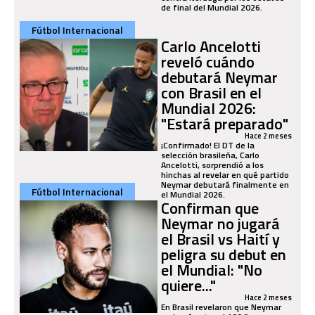
de final del Mundial 2026.
Fútbol Internacional
Carlo Ancelotti
reveló cuándo
debutará Neymar
con Brasil en el
Mundial 2026:
"Estará preparado"
Hace 2 meses
¡Confirmado! El DT de la
selección brasileña, Carlo
Ancelotti, sorprendió a los
hinchas al revelar en qué partido
Neymar debutará finalmente en
Fútbol Internacional
el Mundial 2026.
Confirman que
Neymar no jugará
el Brasil vs Haití y
peligra su debut en
el Mundial: "No
quiere..."
Hace 2 meses
En Brasil revelaron que Neymar