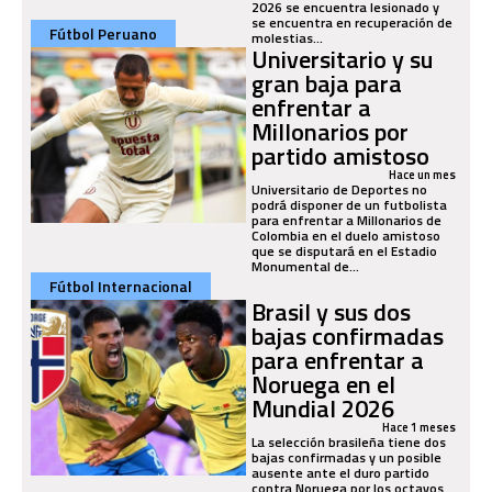
2026 se encuentra lesionado y
se encuentra en recuperación de
Fútbol Peruano
molestias...
Universitario y su
gran baja para
enfrentar a
Millonarios por
partido amistoso
Hace un mes
Universitario de Deportes no
podrá disponer de un futbolista
para enfrentar a Millonarios de
Colombia en el duelo amistoso
que se disputará en el Estadio
Monumental de...
Fútbol Internacional
Brasil y sus dos
bajas confirmadas
para enfrentar a
Noruega en el
Mundial 2026
Hace 1 meses
La selección brasileña tiene dos
bajas confirmadas y un posible
ausente ante el duro partido
contra Noruega por los octavos