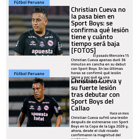
Fútbol Peruano
Christian Cueva no
la pasa bien en
Sport Boys: se
confirma qué lesión
tiene y cuánto
tiempo será baja
[FOTOS]
El pasado Miercoles 15
Christian Cueva apenas duró 36
minutos en cancha en su debut
con Sport Boys. En las últimas
horas se confirmó qué lesión
Fútbol Peruano
tiene y por qué es una
Christian Cueva y
preocupación para...
su fuerte lesión
tras debutar con
Sport Boys del
Callao
Hace un mes
Christian Cueva sufrió una lesión
después de estrenarse con Sport
Boys en la Copa de la Liga 2026 y,
ahora, desde el club rosado
confirmaron la magnitud del