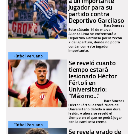
a un importante
jugador para su
partido contra
Deportivo Garcilaso
Hace 5 meses
Este sábado 14 de marzo,
Alianza Lima se enfrentará a
Deportivo Garcilaso por la fecha
7 del Apertura, donde no podrá
contar con este jugador
importante.
Fútbol Peruano
Se reveló cuanto
tiempo estará
lesionado Héctor
Fértoli en
Universitario:
"Máximo..."
Hace 5 meses
Héctor Fértoli estará fuera de
Universitario debido a una dura
lesión, y ahora se reveló el
tiempo en el que no podrá jugar
con la camiseta crema.
Fútbol Peruano
Se revela grado de