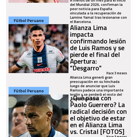
A menos de un mes para el inicio
del Mundial 2026, confirman la
peor noticia para España
vinculada a la recuperación de
Lamine Yamal tras lesionarse con
Fútbol Peruano
el Barcelona.
Alianza Lima
impacta
confirmando lesión
de Luis Ramos y se
pierde el final del
Apertura:
"Desgarro"
Hace 3 meses
Alianza Lima generó gran
preocupación en su hinchada
luego de anunciar que Luis
Ramos padece una importante
Fútbol Peruano
lesión y se perderá el resto del
¿Qué pasa con
Torneo Apertura.
Paolo Guerrero? La
radical decisión con
el objetivo de estar
en el Alianza Lima
vs. Cristal [FOTOS]
Hace 3 meses