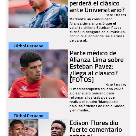
perderá el clásico
ante Universitario?
Hace 5 meses
Mediante un comunicado,
Alianza Lima anunció que el
volante chileno Esteban Pavez
sufrió un desgarro en el músculo,
con lo cual enciende las alarmas
de cara al...
Fútbol Peruano
Parte médico de
Alianza Lima sobre
Esteban Pavez:
¿llega al clásico?
[FOTOS]
Hace 5 meses
El mediocampista chileno volvió
a pisar suelo peruano para
retornar a los trabajos que
realiza el cuadro ‘blanquiazul’
bajo las órdenes de Pablo Guede,
y en medio...
Fútbol Peruano
Edison Flores dio
fuerte comentario
sobre el