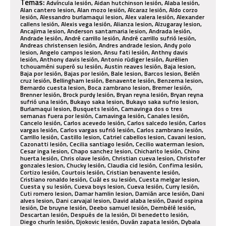
Temas:
Advíncula lesión, Aidan hutchinson lesión, Alaba lesión, Alan cantero lesion, Alan mozo lesión, Alcaraz lesión, Aldo corzo lesión, Alessandro burlamaqui lesion, Alex valera lesión, Alexander callens lesión, Alexis vega lesión, Alianza lesion, Alzugaray lesion, Ancajima lesion, Anderson santamaria lesion, Andrada lesión, Andrade lesión, André carrillo lesión, André carrillo sufrió lesión, Andreas christensen lesión, Andres andrade lesion, Andy polo lesion, Angelo campos lesion, Ansu fati lesión, Anthny davis lesión, Anthony davis lesión, Antonio rüdiger lesión, Aurélien tchouaméni superó su lesión, Austin reaves lesión, Baja lesion, Baja por lesión, Bajas por lesión, Bale lesion, Barcos lesion, Belén cruz lesión, Bellingham lesión, Benavente lesión, Benzema lesion, Bernardo cuesta lesion, Boca zambrano lesion, Bremer lesión, Brenner lesión, Brock purdy lesión, Bryan reyna lesión, Bryan reyna sufrió una lesión, Bukayo saka lesion, Bukayo saka sufrio lesion, Burlamaqui lesion, Busquets lesión, Camavinga dos o tres semanas fuera por lesión, Camavinga lesión, Canales lesión, Cancelo lesión, Carlos acevedo lesión, Carlos salcedo lesión, Carlos vargas lesión, Carlos vargas sufrió lesión, Carlos zambrano lesión, Carrillo lesión, Castillo lesion, Catriel cabellos lesion, Cavani lesion, Cazonatti lesión, Cecilia santiago lesión, Cecilio waterman lesion, Cesar inga lesion, Chapo sanchez lesion, Chicharito lesión, Chino huerta lesión, Chris olave lesión, Christian cueva lesion, Christofer gonzales lesion, Chucky lesión, Claudia cid lesión, Confima lesión, Cortizo lesión, Courtois lesión, Cristian benavente lesión, Cristiano ronaldo lesión, Cuál es su lesión, Cuesta melgar lesion, Cuesta y su lesión, Cueva boys lesion, Cueva lesión, Curry lesión, Cuti romero lesion, Damar hamlin lesion, Damián arce lesión, Dani alves lesion, Dani carvajal lesion, David alaba lesión, David ospina lesión, De bruyne lesión, Deebo samuel lesión, Dembélé lesión, Descartan lesión, Después de la lesión, Di benedetto lesión, Diego churín lesión, Djokovic lesión, Duván zapata lesión, Dybala lesión, Eder militao lesion, Ederson lesión, Edison flores lesion, Edson Álvarez lesión, Edson Álvarez sufrió lesión, Elis bento lesión, Enner valencia finge lesión, Enner valencia fingio lesion, Enner valencia lesión, Erling haaland lesión, Eryc castillo lesión, Escalofriante lesión, Esteban pavez lesion, Fabio rojas lesion, Farfan lesion, Farioli lesion, Felipe vizeu lesión, Fernando gaibor lesión, Ferran torres lesion, Fidalgo lesión, Franco zanellato lesión, Frenkie de jong lesión, Frenkie de jong tiempo de lesión, Fuerte lesión, Futbolista sufre lesión, Gabriel costa lesion, Garnacho lesión, Gavi lesión, Gianfranco chávez lesión, Gianluca lapadula lesión, Gianluca lapadula se recuperó de su lesión, Gianluca lapadula superó su lesión, Gignac lesión, Gino peruzzi lesion, Gloria zarza lesión, Grave lesión, Guido pizarro lesión, Guillermo enrique lesión, Guillermo viscarra lesion, Gustavo cazonatti lesion, Haaland lesion, Hernán barcos lesión, Hernán galíndez lesión, Hijo del vikingo lesión, Hobbit bermudez lesión, Horacio calcaterra lesión, Huescas lesión, Hugo ancajima lesión, Ines melchor lesion, Isaac del toro lesión, Israel reyes lesion, Jaelan phillips lesión, Jake paul lesión, James lesión, Jashari lesión, Javier hernández lesión, Jefferson farfan lesion, Jesús castillo lesión, Jimmy butler lesión, Jiovany ramos lesion, Jmal musiala lesion, Joao cancelo lesión, Joao grimaldo lesión, Joaquim lesión, Johan rojas lesión, Johan vásquez lesión, Jordi cortizo lesion, Jose juan macias lesion, José juan macías nueva lesión, José urquidy lesión, Jugador de nottingham forest lesión, Jugador sufre lesión, Julio gonzález lesión, Kevin de bruyne superó su lesión, Kevin quevedo lesion, Kun agüero lesion, Lamine yamal lesión, Lapadula lesión, Lavandeira lesión, Lebron james lesion, Lesión, Lesión "rusita" rivas, Lesion a la rodilla, Lesion abram sporting cristal vs. alianza lima, Lesion advincula, Lesión alan cantero, Lesion aldair, Lesion aldair fuentes, Lesión aldo corzo, Lesion alejandro duarte, Lesión alex valera, Lesion alexander callens, Lesion alianza lima, Lesion alianza lima vs. utc eryc castilllo, Lesión Álvaro morata, Lesión anderson santamaría, Lesión andré carrillo, Lesión andre pierre gignac, Lesion andres andrade, Lesion andres guardado, Lesion andy polo, Lesión Ángel zamudio, Lesion angelica bustamanate universitario voley, Lesion angelica bustamante, Lesión ansu fati, Lesion anthony davis, Lesion aquino, Lesion araujo, Lesion archimbaud, Lesion archimbaud en alianza lima, Lesión Ávila, Lesión benavente, Lesion benzema, Lesión bernardo cuesta, Lesion bova juniors, Lesion brahim, Lesion brazo, Lesion brenner marlos, Lesion brock purdy, Lesión busquets, Lesion callens, Lesion canchita, Lesion candido ramirez, Lesion canterano, Lesion cantero en clasico, Lesión carlos acevedo, Lesión carlos alcaraz, Lesion carlos lampe, Lesión carlos zambrano, Lesion carrillo, Lesion castillo alianza, Lesion catriel cabellos, Lesión cavani, Lesión cecilio waterman, Lesión cerebral, Lesion cervical, Lesion cervicales, Lesion cesar inga, Lesión chapo montes, Lesión christian cueva, Lesion christian cueva sport boys, Lesión christofer gonzales, Lesion clasico, Lesion codo, Lesion comun en la nfl, Lesión con atlas, Lesion craneo raul jimenez, Lesión cristiano, Lesión cristiano ronaldo, Lesión cueva, Lesion dani alves, Lesion dani olmo, Lesión daniel ribera en bolivia vs brasil, Lesión de aaron rodgers, Lesión de adriana lúcar, Lesión de advíncula, Lesion de alan cantero, Lesión de alejandro zendejas, Lesión de alexia putellas, Lesión de alexis vega, Lesión de alphonso davies, Lesion de anderson santamaria, Lesión de andré carrillo, Lesion de andres andrade, Lesion de andy polo, Lesion de ansu fati, Lesión de ariel penel, Lesión de ben chilwell, Lesión de benzema, Lesión de bernardo cuesta, Lesión de bianca sierra, Lesión de bo nix, Lesión de brian rodríguez, Lesión de burrow, Lesion de cabeza, Lesion de cadera, Lesión de cancelo, Lesión de canelo Álvarez, Lesion de cantero, Lesión de carlos alcaraz, Lesion de cartilago, Lesión de cecilio waterman, Lesión de chávez jr., Lesión de chicharito, Lesion de chiquete orozco, Lesión de chris basham, Lesión de christofer gonzáles, Lesión de claudia cid, Lesión de claudio echeverri, Lesion de claudio pizarro, Lesión de codo, Lesión de courtois, Lesion de cristiano ronaldo, Lesión de cuadrado, Lesion de cuello, Lesión de cueva, Lesión de dak prescott, Lesión de dane jackson, Lesión de dani alves, Lesión de demarcus lawrence, Lesión de di maría, Lesión de dibu martínez, Lesión de diego chávez, Lesión de diego churín, Lesión de donnarumma, Lesión de drake maye, Lesión de dybala, Lesión de Édgar benítez, Lesión de edison flores, Lesión de edson Álvarez, Lesión de enner valencia, Lesión de enzo martínez, Lesión de erick noriega, Lesión de erling haaland, Lesion de espalda, Lesion de esteban pavez, Lesion de exequiel zeballos, Lesion de farfan, Lesión de ferrareis, Lesion de franco romero, Lesion de frankie de jong, Lesión de funes mori, Lesión de gerard piqué, Lesión de gignac, Lesion de guerrero, Lesión de guillermo martínez, Lesión de guillermo ochoa, Lesión de gustavo ferrareis, Lesión de haaland, Lesion de haliburton, Lesión de henry martin, Lesión de hirving lozano, Lesión de hombro, Lesión de ignacio rivero, Lesión de ingrid gutiérrez, Lesión de isak, Lesión de isiah pacheco, Lesión de jamal musiala, Lesión de james, Lesión de javier aquino, Lesion de jayden daniels, Lesión de jefferson farfán, Lesión de jesús corona, Lesión de jesús orozco, Lesión de jj macías, Lesión de joao cancelo, Lesion de jong, Lesión de jorge linares, Lesión de josé juan macías, Lesión de josé rivera, Lesión de juan escobar, Lesion de jude bellingham, Lesión de jugador de pumas, Lesión de katty martínez, Lesion de kevin mier, Lesión de kevin quevedo, Lesión de kylian mbappé, Lesión de kyrie irving, Lesión de la hormiga gonzález, Lesión de la rodilla, Lesion de lamine yamal, Lesion de lapadula, Lesion de ligamento, Lesion de ligamento cruzado, Lesión de ligamentos, Lesión de lo celso, Lesión de luis abram, Lesión de luis advíncula, Lesión de luis díaz, Lesion de luis romo, Lesión de luka doncic, Lesión de lukaku, Lesión de mahomes, Lesion de mandibula, Lesión de marc-andré ter stegen, Lesión de marco reus, Lesión de marcos rojo, Lesión de martial, Lesión de mbappé, Lesión de meniscos, Lesión de messi, Lesión de micah parsons, Lesión de militao, Lesion de muñeca, Lesion de musiala, Lesión de musiala video, Lesión de n'golo kanté, Lesion de nadal, Lesion de nariz, Lesión de nelinho quina, Lesión de neuer, Lesión de neymar, Lesión de n’golo kanté, Lesión de ocampos, Lesión de ochoa, Lesión de ohtani, Lesion de paolo guerrero, Lesión de paul pogba, Lesión de paulo dybala, Lesión de pedri, Lesion de pedro aquino, Lesion de pierna, Lesión de quevedo, Lesión de rafa nadal, Lesión de raphinha, Lesión de raúl jiménez, Lesión de richarlison, Lesión de robert arboleda, Lesion de robert rojas, Lesión de rodilla, Lesión de rodrigo de paul, Lesión de rodrigo huescas, Lesión de rodrygo, Lesión de rómulo zwarg, Lesión de ronald araújo, Lesión de ruidíaz, Lesión de sabbag, Lesión de sadio mané, Lesión de saint-maximin, Lesion de santi gimenez, Lesion de santiago gimenez, Lesion de sebastian driussi, Lesión de sergi roberto, Lesión de sergio canales, Lesión de sergio ramos, Lesión de shohei ohtani, Lesión de son en corea del sur, Lesión de son heung-min, Lesión de tecatito corona, Lesión de timo werner, Lesión de tj watt, Lesión de tobillo, Lesión de tyreek hill, Lesión de tyrese haliburton, Lesión de valdez, Lesión de valenzuela xolos, Lesion de varane, Lesión de vinícius júnior, Lesión de vinícius júnior previo al partido, Lesión de viscarra, Lesión de vitor roque, Lesión de ward, Lesion de waterman, Lesión de will hernández, Lesión de willian, Lesión de yordi vílchez, Lesion