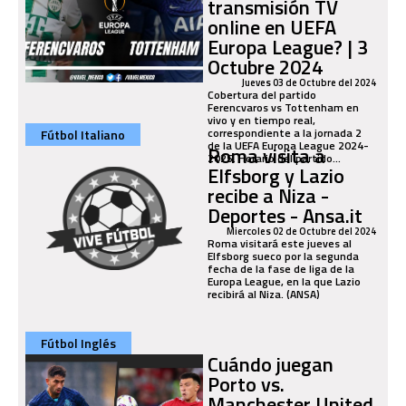
transmisión TV
online en UEFA
Europa League? | 3
Octubre 2024
Jueves 03 de Octubre del 2024
Cobertura del partido
Ferencvaros vs Tottenham en
vivo y en tiempo real,
correspondiente a la jornada 2
Fútbol Italiano
de la UEFA Europa League 2024-
Roma visita a
2025. Horario del partido...
Elfsborg y Lazio
recibe a Niza -
Deportes - Ansa.it
Miercoles 02 de Octubre del 2024
Roma visitará este jueves al
Elfsborg sueco por la segunda
fecha de la fase de liga de la
Europa League, en la que Lazio
recibirá al Niza. (ANSA)
Fútbol Inglés
Cuándo juegan
Porto vs.
Manchester United