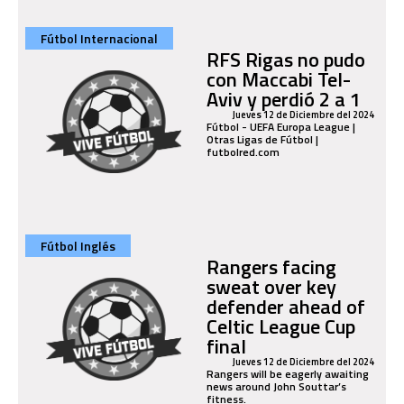
Fútbol Internacional
RFS Rigas no pudo
con Maccabi Tel-
Aviv y perdió 2 a 1
Jueves 12 de Diciembre del 2024
Fútbol - UEFA Europa League |
Otras Ligas de Fútbol |
futbolred.com
Fútbol Inglés
Rangers facing
sweat over key
defender ahead of
Celtic League Cup
final
Jueves 12 de Diciembre del 2024
Rangers will be eagerly awaiting
news around John Souttar’s
fitness.