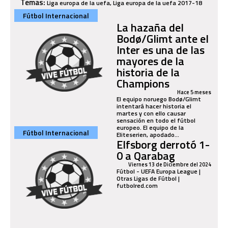
Temas:
Liga europa de la uefa, Liga europa de la uefa 2017-18
Fútbol Internacional
La hazaña del
Bodø/Glimt ante el
Inter es una de las
mayores de la
historia de la
Champions
Hace 5 meses
El equipo noruego Bodø/Glimt
intentará hacer historia el
martes y con ello causar
sensación en todo el fútbol
europeo. El equipo de la
Fútbol Internacional
Eliteserien, apodado...
Elfsborg derrotó 1-
0 a Qarabag
Viernes 13 de Diciembre del 2024
Fútbol - UEFA Europa League |
Otras Ligas de Fútbol |
futbolred.com