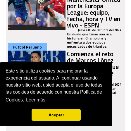
por la Europa
League: equipo,
fecha, hora y TV en
vivo - ESPN
Jueves 03 de Octubre del 2024
Un duelo que tiene una rica
historia en Champions y
enfrenta a dos equipos
necesitados de triunfos.
Fútbol Peruano
Comienza el reto
de Marcos López
con el Copenhague
en la Conference
Este sitio utiliza cookies para mejorar la
League - ESPN
experiencia del usuario. Al continuar usando
Miercoles 02 de Octubre del 2024
nuestro sitio web, usted acepta el uso de todas
El lateral peruano buscará dar
las cookies de acuerdo con nuestra Política de
que hablar a nivel continental
con el Copenhague.
Cookies.
Leer más
Aceptar