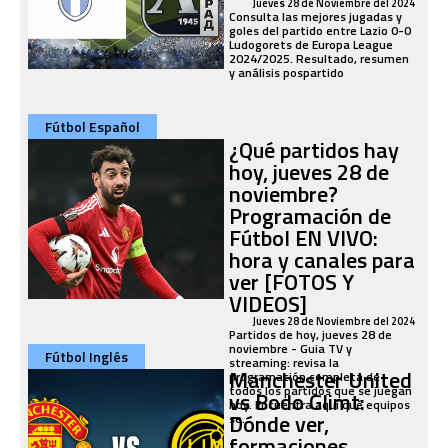
Jueves 28 de Noviembre del 2024
Consulta las mejores jugadas y
goles del partido entre Lazio 0-0
Ludogorets de Europa League
2024/2025. Resultado, resumen
y análisis pospartido
Fútbol Español
¿Qué partidos hay
hoy, jueves 28 de
noviembre?
Programación de
Fútbol EN VIVO:
hora y canales para
ver [FOTOS Y
VIDEOS]
Jueves 28 de Noviembre del 2024
Partidos de hoy, jueves 28 de
noviembre - Guia TV y
Fútbol Inglés
streaming: revisa la
Manchester United
programación completa de
todos los partidos que se juegan
vs Bodo Glimt:
hoy. Encuentra aquí qué equipos
Dónde ver,
se...
formaciones