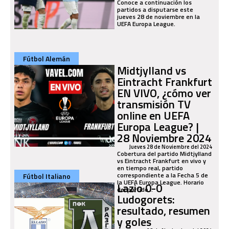
Conoce a continuación los
partidos a disputarse este
jueves 28 de noviembre en la
UEFA Europa League.
Fútbol Alemán
Midtjylland vs
Eintracht Frankfurt
EN VIVO, ¿cómo ver
transmisión TV
online en UEFA
Europa League? |
28 Noviembre 2024
Jueves 28 de Noviembre del 2024
Cobertura del partido Midtjylland
vs Eintracht Frankfurt en vivo y
en tiempo real, partido
correspondiente a la Fecha 5 de
Fútbol Italiano
la UEFA Europa League. Horario
Lazio 0-0
del partido...
Ludogorets:
resultado, resumen
y goles