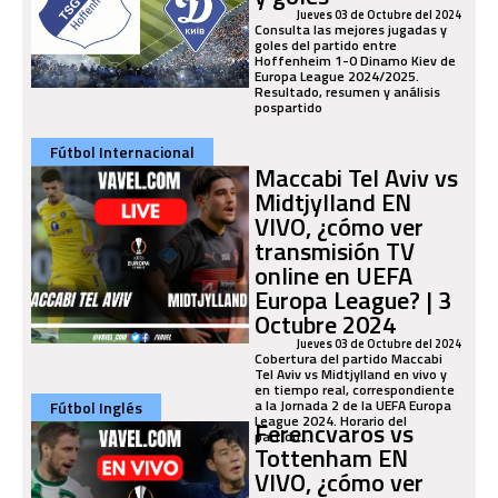
Jueves 03 de Octubre del 2024
Consulta las mejores jugadas y
goles del partido entre
Hoffenheim 1-0 Dinamo Kiev de
Europa League 2024/2025.
Resultado, resumen y análisis
pospartido
Fútbol Internacional
Maccabi Tel Aviv vs
Midtjylland EN
VIVO, ¿cómo ver
transmisión TV
online en UEFA
Europa League? | 3
Octubre 2024
Jueves 03 de Octubre del 2024
Cobertura del partido Maccabi
Tel Aviv vs Midtjylland en vivo y
en tiempo real, correspondiente
a la Jornada 2 de la UEFA Europa
Fútbol Inglés
League 2024. Horario del
Ferencvaros vs
partido...
Tottenham EN
VIVO, ¿cómo ver