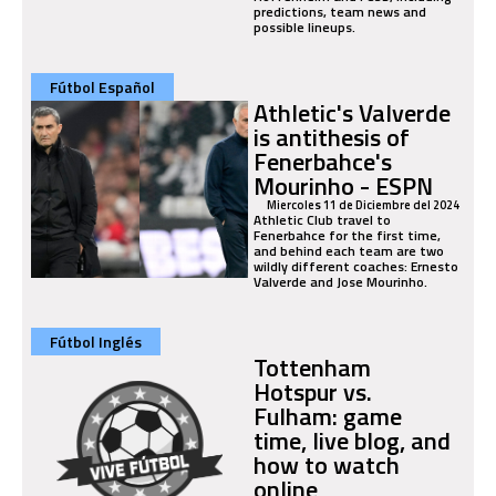
predictions, team news and
possible lineups.
Fútbol Español
Athletic's Valverde
is antithesis of
Fenerbahce's
Mourinho - ESPN
Miercoles 11 de Diciembre del 2024
Athletic Club travel to
Fenerbahce for the first time,
and behind each team are two
wildly different coaches: Ernesto
Valverde and Jose Mourinho.
Fútbol Inglés
Tottenham
Hotspur vs.
Fulham: game
time, live blog, and
how to watch
online