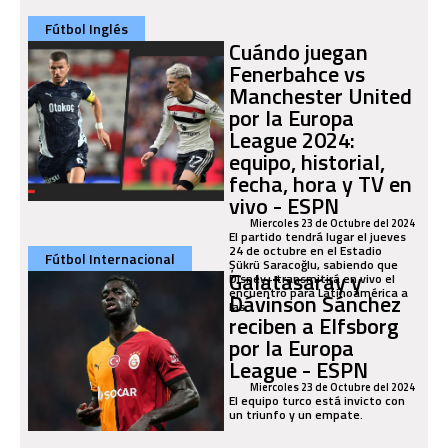
Fútbol Inglés
Cuándo juegan
Fenerbahce vs
Manchester United
por la Europa
League 2024:
equipo, historial,
fecha, hora y TV en
vivo - ESPN
Miercoles 23 de Octubre del 2024
El partido tendrá lugar el jueves
24 de octubre en el Estadio
Fútbol Internacional
Şükrü Saracoğlu, sabiendo que
Galatasaray y
Disney+ transmitirá en vivo el
encuentro para Latinoamérica a
Dávinson Sánchez
las...
reciben a Elfsborg
por la Europa
League - ESPN
Miercoles 23 de Octubre del 2024
El equipo turco está invicto con
un triunfo y un empate.