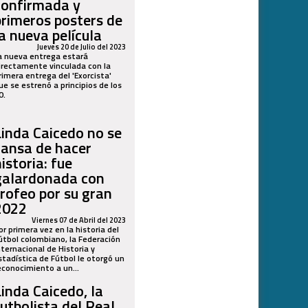
confirmada y
primeros posters de
la nueva película
Jueves 20 de Julio del 2023
a nueva entrega estará
irectamente vinculada con la
rimera entrega del 'Exorcista'
ue se estrenó a principios de los
0.
Linda Caicedo no se
cansa de hacer
istoria: fue
galardonada con
trofeo por su gran
2022
Viernes 07 de Abril del 2023
or primera vez en la historia del
útbol colombiano, la Federación
nternacional de Historia y
stadística de Fútbol le otorgó un
econocimiento a un...
Linda Caicedo, la
futbolista del Real