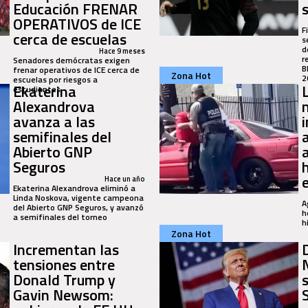
Educación FRENAR
OPERATIVOS de ICE
F
cerca de escuelas
s
d
Hace 9 meses
r
Senadores demócratas exigen
B
frenar operativos de ICE cerca de
Zona Hot
2
escuelas por riesgos a
Ekaterina
estudiantes.
Alexandrova
avanza a las
semifinales del
Abierto GNP
Seguros
Hace un año
Ekaterina Alexandrova eliminó a
Linda Noskova, vigente campeona
A
del Abierto GNP Seguros, y avanzó
h
a semifinales del torneo
h
Zona Hot
Incrementan las
tensiones entre
Donald Trump y
Gavin Newsom: