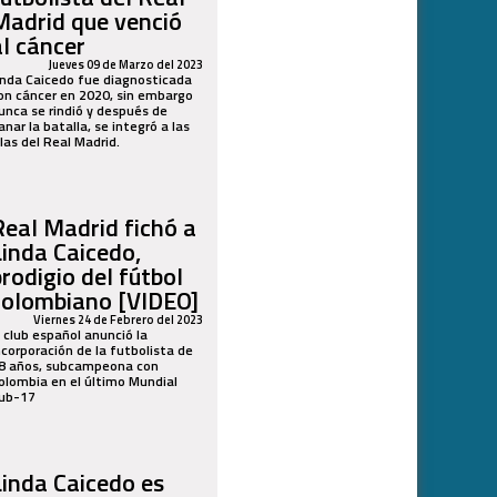
Madrid que venció
al cáncer
Jueves 09 de Marzo del 2023
inda Caicedo fue diagnosticada
on cáncer en 2020, sin embargo
unca se rindió y después de
anar la batalla, se integró a las
ilas del Real Madrid.
Real Madrid fichó a
Linda Caicedo,
prodigio del fútbol
colombiano [VIDEO]
Viernes 24 de Febrero del 2023
l club español anunció la
ncorporación de la futbolista de
8 años, subcampeona con
olombia en el último Mundial
ub-17
Linda Caicedo es