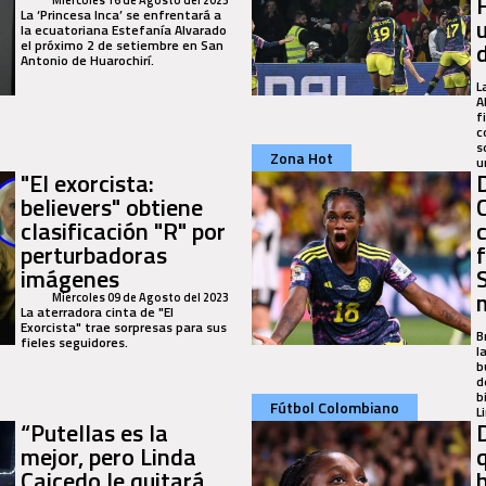
La ‘Princesa Inca’ se enfrentará a
la ecuatoriana Estefanía Alvarado
el próximo 2 de setiembre en San
Antonio de Huarochirí.
L
A
f
c
s
Zona Hot
u
"El exorcista:
believers" obtiene
clasificación "R" por
perturbadoras
imágenes
Miercoles 09 de Agosto del 2023
La aterradora cinta de "El
Exorcista" trae sorpresas para sus
B
fieles seguidores.
l
b
d
b
Fútbol Colombiano
L
“Putellas es la
mejor, pero Linda
Caicedo le quitará