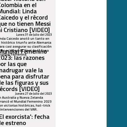
Colombia en el
Mundial: Linda
Caicedo y el récord
que no tienen Messi
ni Cristiano [VIDEO]
Lunes 31 de Julio del 2023
inda Caicedo anotó un tanto en
l histórico triunfo ante Alemania
ara casi asegurar su clasificación
Mundial Femenino
 los octavos de final de la Copa
undial Femenina.
2023: las razones
por las que
madrugar vale la
pena para disfrutar
de las figuras y sus
récords [VIDEO]
Jueves 27 de Julio del 2023
n Australia y Nueva Zelanda
rrancó el Mundial Femenino 2023
on victorias históricas, hat-trick
 intervenciones del VAR.
El exorcista': fecha
de estreno