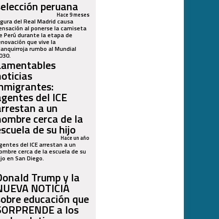
selección peruana
Hace 9 meses
igura del Real Madrid causa
ensación al ponerse la camiseta
e Perú durante la etapa de
enovación que vive la
lanquirroja rumbo al Mundial
030.
Lamentables
noticias
inmigrantes:
agentes del ICE
arrestan a un
hombre cerca de la
escuela de su hijo
Hace un año
gentes del ICE arrestan a un
ombre cerca de la escuela de su
ijo en San Diego.
Donald Trump y la
NUEVA NOTICIA
sobre educación que
SORPRENDE a los