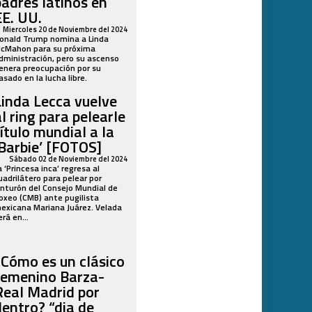
padres latinos en
EE. UU.
Miercoles 20 de Noviembre del 2024
onald Trump nomina a Linda
cMahon para su próxima
dministración, pero su ascenso
enera preocupación por su
asado en la lucha libre.
Linda Lecca vuelve
al ring para pelearle
título mundial a la
‘Barbie’ [FOTOS]
Sábado 02 de Noviembre del 2024
a ‘Princesa inca’ regresa al
uadrilátero para pelear por
inturón del Consejo Mundial de
oxeo (CMB) ante pugilista
exicana Mariana Juárez. Velada
erá en...
¿Cómo es un clásico
femenino Barza-
Real Madrid por
dentro? “dia de