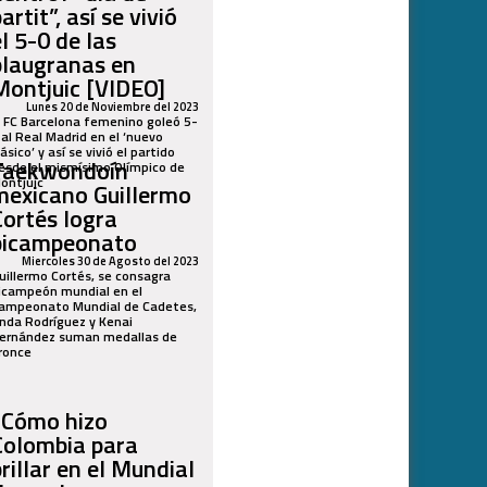
artit”, así se vivió
l 5-0 de las
blaugranas en
Montjuic [VIDEO]
Lunes 20 de Noviembre del 2023
l FC Barcelona femenino goleó 5-
 al Real Madrid en el ‘nuevo
lásico’ y así se vivió el partido
Taekwondoín
esde el mismísimo Olímpico de
ontjuic
mexicano Guillermo
Cortés logra
bicampeonato
Miercoles 30 de Agosto del 2023
uillermo Cortés, se consagra
icampeón mundial en el
ampeonato Mundial de Cadetes,
inda Rodríguez y Kenai
ernández suman medallas de
ronce
¿Cómo hizo
Colombia para
rillar en el Mundial