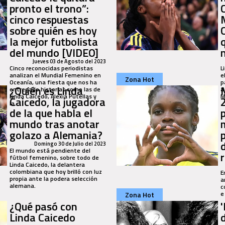
pronto el trono”:
cinco respuestas
sobre quién es hoy
la mejor futbolista
del mundo [VIDEO]
Jueves 03 de Agosto del 2023
Cinco reconocidas periodistas
L
analizan el Mundial Femenino en
e
Zona Hot
Oceanía, una fiesta que nos ha
p
¿Quién es Linda
entregado historias como las de
a
Linda Caicedo, Alexia Putellas y
M
Caicedo, la jugadora
la...
de la que habla el
mundo tras anotar
golazo a Alemania?
Domingo 30 de Julio del 2023
El mundo está pendiente del
fútbol femenino, sobre todo de
Linda Caicedo, la delantera
colombiana que hoy brilló con luz
E
propia ante la podera selección
a
alemana.
c
e
Zona Hot
¿Qué pasó con
'
Linda Caicedo