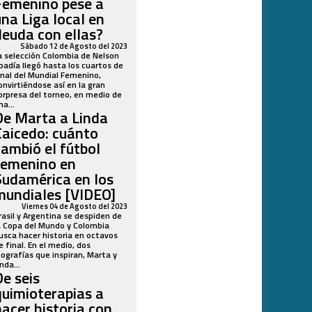
Femenino pese a
una Liga local en
deuda con ellas?
Sábado 12 de Agosto del 2023
a selección Colombia de Nelson
badía llegó hasta los cuartos de
inal del Mundial Femenino,
onvirtiéndose así en la gran
orpresa del torneo, en medio de
na...
De Marta a Linda
Caicedo: cuánto
cambió el fútbol
femenino en
Sudamérica en los
mundiales [VIDEO]
Viernes 04 de Agosto del 2023
rasil y Argentina se despiden de
a Copa del Mundo y Colombia
usca hacer historia en octavos
e final. En el medio, dos
iografías que inspiran, Marta y
inda...
De seis
quimioterapias a
hacer historia con