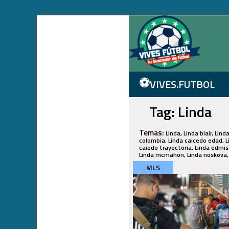
⚽
VIVES.FUTBOL
Tag: Linda
Temas:
Linda, Linda blair, Lin
colombia, Linda caicedo edad, L
caiedo trayectoria, Linda edmist
Linda mcmahon, Linda noskova, L
MLS