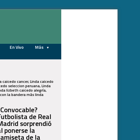
05/08/2026
En Vivo
Más
da caicedo cancer, Linda caicedo
icedo seleccion peruana, Linda
nda lizbeth caicedo alegría,
 con la bandera más linda
¿Convocable?
Futbolista de Real
Madrid sorprendió
al ponerse la
camiseta de la