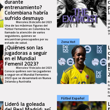
durante
entrenamiento?
Colombiana habría
sufrido desmayo
L
Miercoles 26 de Julio del 2023
d
Una de las máximas figuras del
p
fútbol femenino en Colombia ha
q
llamado la atención de varios
7
seguidores, quienes se
encuentran preocupados por su
Zona Hot
estado de salud.
¿Quiénes son las
jugadoras a seguir
en el Mundial
h
Femenil 2023?
Miercoles 19 de Julio del 2023
Conoce quiénes son las jugadoras
a seguir en el Mundial Femenino
2023 que se desarrolará en Nueva
Zelanda y Australia
P
f
I
E
r
Fútbol Español
Lideró la goleada
del Real Madrid: así