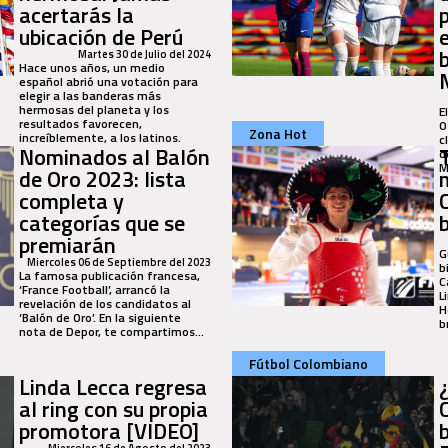
acertarás la
p
ubicación de Perú
e
Martes 30 de Julio del 2024
Hace unos años, un medio
español abrió una votación para
elegir a las banderas más
hermosas del planeta y los
E
resultados favorecen,
0
Zona Hot
increíblemente, a los latinos.
c
Nominados al Balón
d
M
de Oro 2023: lista
completa y
categorías que se
premiarán
G
Miercoles 06 de Septiembre del 2023
b
La famosa publicación francesa,
C
‘France Football’, arrancó la
L
revelación de los candidatos al
H
‘Balón de Oro’. En la siguiente
b
nota de Depor, te compartimos...
Fútbol Colombiano
Linda Lecca regresa
al ring con su propia
promotora [VIDEO]
b
Miercoles 16 de Agosto del 2023