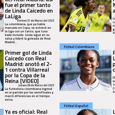
fue el primer tanto
de Linda Caicedo en
LaLiga
L
Viernes 31 de Marzo del 2023
c
La colombiana, que ya había
n
marcado en Copa, se estrenó en
g
la Liga con un tanto, que tuvo
f
baile incluido. Linda sigue en su
salsa y lideró la goleada de Real
Madrid...
Fútbol Colombiano
Primer gol de Linda
Caicedo con Real
Madrid: anotó el 2-
1 contra Villarreal
por la Copa de la
E
Reina [VIDEO]
i
1
Jueves 09 de Marzo del 2023
C
La futbolista colombiana ingresó
S
en el partido por las semifinales y
marcó diferencias en el tiempo
extra.
Fútbol Español
Ya es oficial: Real