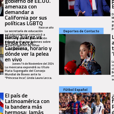
gobierno de EE.UU.
amenaza con
demandar a
D
California por sus
M
políticas LGBTQ
a
g
Hace un año
p
Deportes de Contacto
La secretaría de educación
estadounidense comunicó a
Barby Juárez vs
California que su gobernación
Linda Lecca:
deberá acatar las órdenes sobre
la participación de niñas
Cartelera, horario y
transgénero en...
dónde ver la pelea
en vivo
L
Jueves 14 de Noviembre del 2024
c
La mexicana expondrá su título
c
Plata Supergallo del Consejo
B
Mundial de Boxeo ante la
m
“Princesa Inca”, Linda Laura Lecca.
s
Fútbol Español
El país de
Latinoamérica con
la bandera más
hermosa: Jamás