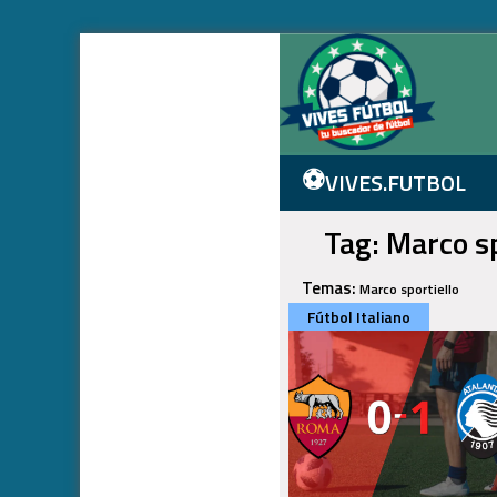
⚽
VIVES.FUTBOL
Tag: Marco sp
Temas:
Marco sportiello
Fútbol Italiano