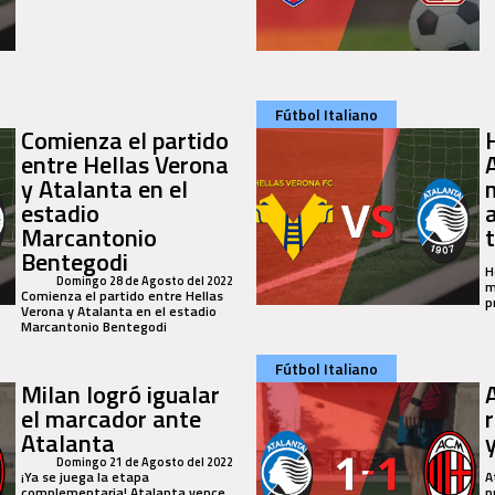
Fútbol Italiano
Comienza el partido
entre Hellas Verona
y Atalanta en el
estadio
a
Marcantonio
Bentegodi
H
Domingo 28 de Agosto del 2022
m
Comienza el partido entre Hellas
p
Verona y Atalanta en el estadio
Marcantonio Bentegodi
Fútbol Italiano
Milan logró igualar
el marcador ante
Atalanta
Domingo 21 de Agosto del 2022
¡Ya se juega la etapa
A
complementaria! Atalanta vence
p