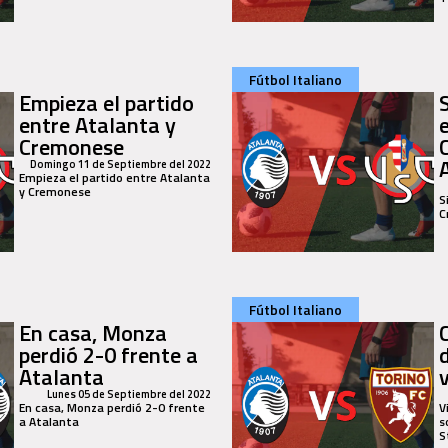
Fútbol Italiano
Empieza el partido
entre Atalanta y
Cremonese
Domingo 11 de Septiembre del 2022
Empieza el partido entre Atalanta
y Cremonese
S
C
Fútbol Italiano
En casa, Monza
perdió 2-0 frente a
Atalanta
Lunes 05 de Septiembre del 2022
En casa, Monza perdió 2-0 frente
V
a Atalanta
s
S