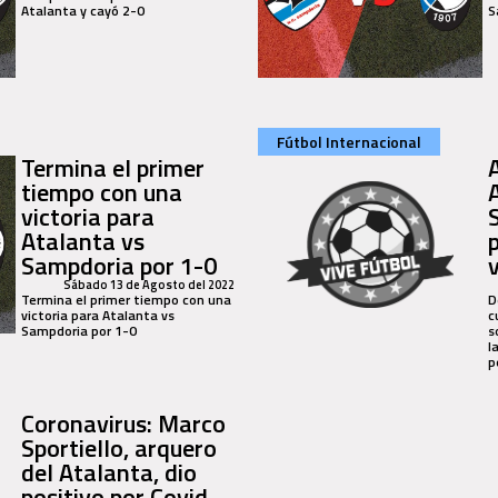
Atalanta y cayó 2-0
S
Fútbol Internacional
Termina el primer
tiempo con una
victoria para
Atalanta vs
Sampdoria por 1-0
Sábado 13 de Agosto del 2022
Termina el primer tiempo con una
D
victoria para Atalanta vs
c
Sampdoria por 1-0
s
l
p
Coronavirus: Marco
Sportiello, arquero
del Atalanta, dio
positivo por Covid-