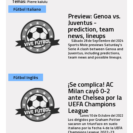
Temas:
Pierre kalulu
Fútbol Italiano
Preview: Genoa vs.
Juventus -
prediction, team
news, lineups
Sábado 28 de Septiembre del 2024
Sports Mole previews Saturday's
Serie A clash between Genoa and
Juventus, including predictions,
team news and possible lineups.
Fútbol Inglés
¡Se complica! AC
Milan cayó 0-2
ante Chelsea por la
UEFA Champions
League
Lunes 10 de Octubre del 2022
Los dirigidos por Graham Potter
sacaron un triunfazo en suelo
italiano por la fecha 4 de la UEFA
Champions League 2022-23.